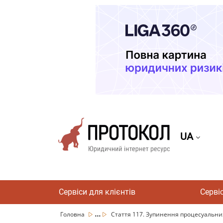
UA
Сервіси для клієнтів
Серві
...
Головна
Стаття 117. Зупинення процесуальних