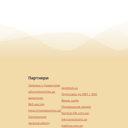
Партнери
Сережки з діамантами
pereklad.ua
alliancetechnika.ua
Підготовка до НМТ / ЗНО
миралинкс
Винна шафа
Веб мастер
Перевезення хворих
https://motokosmos.ua/
hospice-life.com.ua/
Синтезатори
mk-translations.ua
perevod.agency
maltina.com.ua