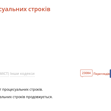
суальних строків
23084
МІСТ)
Інши кодекси
Переглядів
г процесуальних строків.
альних строків продовжується.