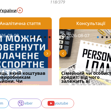
118/379
України
Аналітична стаття
Консультації
08-06
26-08-08
2026-08-05
2026-08-06
2026-08-07
2026-08-07
2026-07-30
уд встановив для
яць, який коштував
Чи потрібна ФОП
Документи, на яких не
Огляд практики ВС від
Сімейний чи особис
Восьмий ААС фак
одування шкоди
овиробникам
печатка у 2026 році:
проставляється
Ростислава Кравця, що
кредит: від чого
підтвердив, що 
с
ьйони. Чи
правила засто
апостиль: пер
опублі
залежить ві
може скас
am
viber
youtube