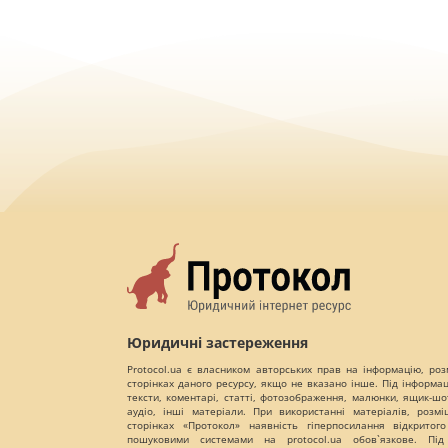
Юридичні застереження
Protocol.ua є власником авторських прав на інформацію, роз
сторінках даного ресурсу, якщо не вказано інше. Під інформа
тексти, коментарі, статті, фотозображення, малюнки, ящик-шот
аудіо, інші матеріали. При використанні матеріалів, розм
сторінках «Протокол» наявність гіперпосилання відкритого
пошуковими системами на protocol.ua обов`язкове. Під