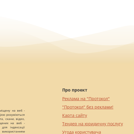
Про проект
Реклама на "Протокол"
"Протокол" без реклами!
міщену на веб -
цією розуміються
Карта сайту
а, скани, відео,
іщених на веб -
Тендер на юридичну послугу
 для індексації
 використанням
Угода користувача