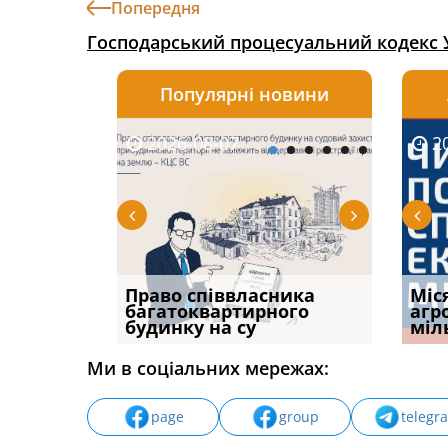
Попередня
Господарський процесуальний кодекс 
Популярні новини
2026-08-07
2026-08-03
2026-
20
р, але
Право співвласника
ФУНДАМЕНТАЛЬНА
Якщо с
Міс
илася: як
багатоквартирного
ПРОБЛЕМА «СУДОВОЇ
відшк
агр
будинку на су
ПРАКТИКИ», АБО ПР
наявні
міл
Ми в соціальних мережах:
page
group
telegr