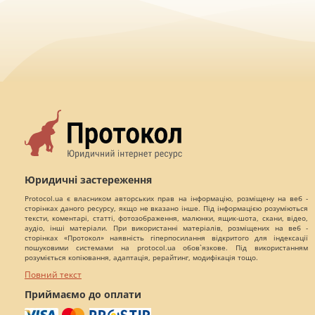
Юридичні застереження
Protocol.ua є власником авторських прав на інформацію, розміщену на веб -
сторінках даного ресурсу, якщо не вказано інше. Під інформацією розуміються
тексти, коментарі, статті, фотозображення, малюнки, ящик-шота, скани, відео,
аудіо, інші матеріали. При використанні матеріалів, розміщених на веб -
сторінках «Протокол» наявність гіперпосилання відкритого для індексації
пошуковими системами на protocol.ua обов`язкове. Під використанням
розуміється копіювання, адаптація, рерайтинг, модифікація тощо.
Повний текст
Приймаємо до оплати