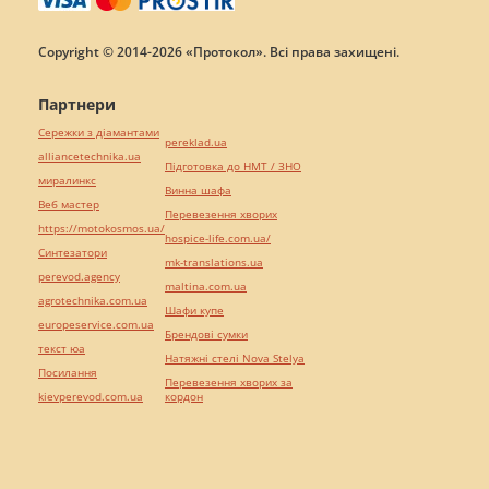
Copyright © 2014-2026 «Протокол». Всі права захищені.
Партнери
Сережки з діамантами
pereklad.ua
alliancetechnika.ua
Підготовка до НМТ / ЗНО
миралинкс
Винна шафа
Веб мастер
Перевезення хворих
https://motokosmos.ua/
hospice-life.com.ua/
Синтезатори
mk-translations.ua
perevod.agency
maltina.com.ua
agrotechnika.com.ua
Шафи купе
europeservice.com.ua
Брендові сумки
текст юа
Натяжні стелі Nova Stelya
Посилання
Перевезення хворих за
kievperevod.com.ua
кордон