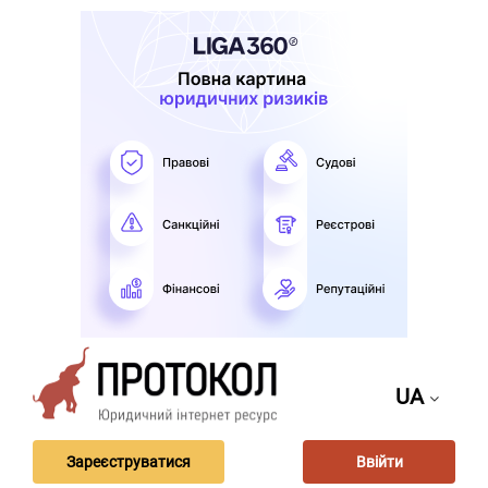
UA
Зареєструватися
Ввійти