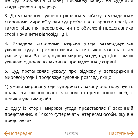
це суд, зробивши спільну письмову заяву, на будь-якій
стадії судового процесу.
3. До ухвалення судового рішення у зв’язку з укладенням
сторонами мирової угоди суд роз’яснює сторонам наслідки
такого рішення, перевіряє, чи не обмежені представники
сторін вчинити відповідні дії.
4. Укладена сторонами мирова угода затверджується
ухвалою суду, в резолютивній частині якої зазначаються
умови угоди. Затверджуючи мирову угоду, суд цією самою
ухвалою одночасно закриває провадження у справі.
5. Суд постановляє ухвалу про відмову у затвердженні
мирової угоди і продовжує судовий розгляд, якщо:
1) умови мирової угоди суперечать закону або порушують
права чи охоронювані законом інтереси інших осіб, є
невиконуваними; або
2) одну із сторін мирової угоди представляє її законний
представник, дії якого суперечать інтересам особи, яку він
представляє.
Попередня
Наступна
193/379