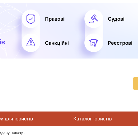
си для юристів
Каталог юристів
дачу наказу ...