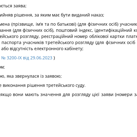
ається заява;
рийняв рішення, за яким має бути виданий наказ;
ена (прізвище, ім’я та по батькові) (для фізичних осіб) учасник
ання (для фізичних осіб), поштовий індекс, ідентифікаційний 
тейського розгляду, реєстраційний номер облікової картки плат
я паспорта учасників третейського розгляду (для фізичних осіб -
або відсутність електронного кабінету;
у
№ 3200-IX від 29.06.2023
}
ом;
ю, яка звернулася із заявою;
е виконання рішення третейського суду.
, якщо вони мають значення для розгляду цієї заяви (номери з