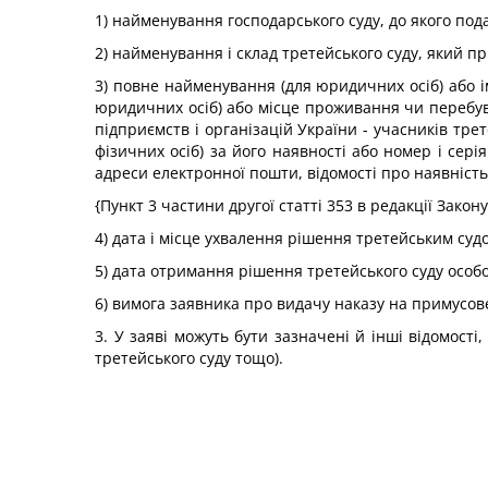
1) найменування господарського суду, до якого под
2) найменування і склад третейського суду, який п
3) повне найменування (для юридичних осіб) або ім
юридичних осіб) або місце проживання чи перебув
підприємств і організацій України - учасників тре
фізичних осіб) за його наявності або номер і сері
адреси електронної пошти, відомості про наявність 
{Пункт 3 частини другої статті 353 в редакції Закон
4) дата і місце ухвалення рішення третейським суд
5) дата отримання рішення третейського суду особо
6) вимога заявника про видачу наказу на примусов
3. У заяві можуть бути зазначені й інші відомості
третейського суду тощо).