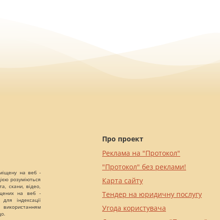
Про проект
Реклама на "Протокол"
"Протокол" без реклами!
міщену на веб -
цією розуміються
Карта сайту
а, скани, відео,
іщених на веб -
Тендер на юридичну послугу
 для індексації
 використанням
Угода користувача
що.