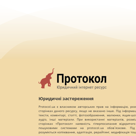
Юридичні застереження
Protocol.ua є власником авторських прав на інформацію, роз
сторінках даного ресурсу, якщо не вказано інше. Під інформа
тексти, коментарі, статті, фотозображення, малюнки, ящик-шот
аудіо, інші матеріали. При використанні матеріалів, розм
сторінках «Протокол» наявність гіперпосилання відкритого
пошуковими системами на protocol.ua обов`язкове. Під
розуміється копіювання, адаптація, рерайтинг, модифікація то