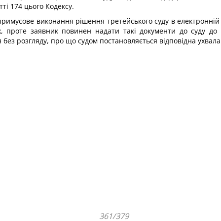
ті 174 цього Кодексу.
примусове виконання рішення третейського суду в електронній 
ях, проте заявник повинен надати такі документи до суду до 
 без розгляду, про що судом постановляється відповідна ухвала
361/379