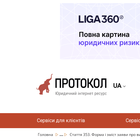
UA
Сервіси для клієнтів
Серві
...
Головна
Стаття 353. Форма і зміст заяви про ви