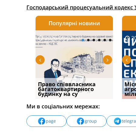
Господарський процесуальний кодекс 
Популярні новини
2026-08-07
2026-08-03
2026-
20
р, але
Право співвласника
ФУНДАМЕНТАЛЬНА
Якщо с
Міс
илася: як
багатоквартирного
ПРОБЛЕМА «СУДОВОЇ
відшк
агр
будинку на су
ПРАКТИКИ», АБО ПР
наявні
міл
Ми в соціальних мережах:
page
group
telegr