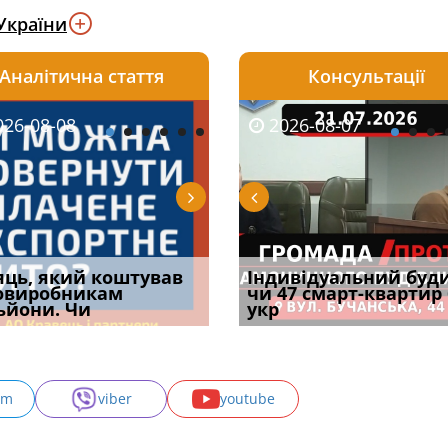
України
Аналітична стаття
Консультації
08-06
26-08-08
2026-05-25
2026-08-06
2026-08-07
2026-08-07
2026-07-30
уд встановив для
яць, який коштував
Штраф ТЦК при зміні
Документи, на яких не
Огляд практики ВС від
Індивідуальний буд
Восьмий ААС фак
одування шкоди
овиробникам
місця проживання:
проставляється
Ростислава Кравця, що
чи 47 смарт-квартир
підтвердив, що 
с
ьйони. Чи
розбір судов
апостиль: пер
опублі
укр
може скас
am
viber
youtube