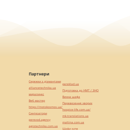
Партнери
Сережки з діамантами
pereklad.ua
alliancetechnika.ua
Підготовка до НМТ / ЗНО
миралинкс
Винна шафа
Веб мастер
Перевезення хворих
https://motokosmos.ua/
hospice-life.com.ua/
Синтезатори
mk-translations.ua
perevod.agency
maltina.com.ua
agrotechnika.com.ua
Шафи купе