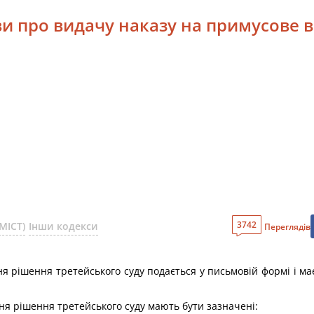
аяви про видачу наказу на примусове
3742
МІСТ)
Інши кодекси
Переглядів
я рішення третейського суду подається у письмовій формі і ма
ня рішення третейського суду мають бути зазначені: