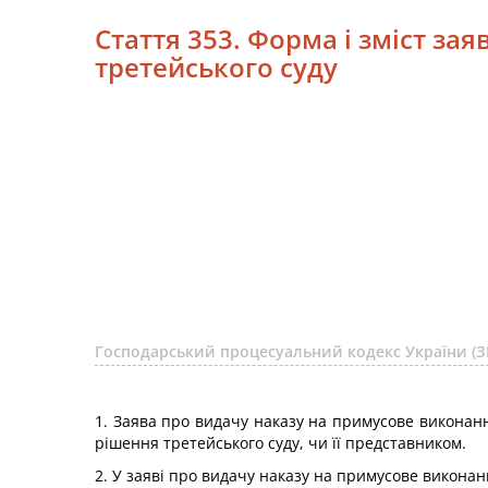
Стаття 353. Форма і зміст з
третейського суду
Господарський процесуальний кодекс України (З
1. Заява про видачу наказу на примусове виконанн
рішення третейського суду, чи її представником.
2. У заяві про видачу наказу на примусове виконан