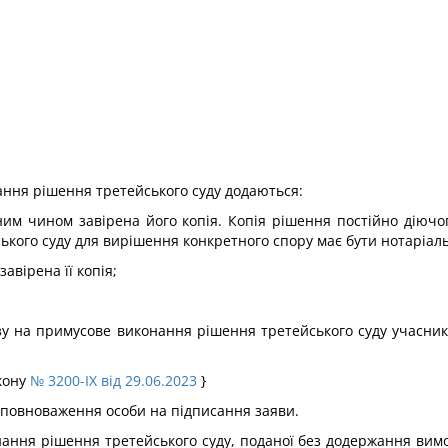
ання рішення третейського суду додаються:
ним чином завірена його копія. Копія рішення постійно діючог
ського суду для вирішення конкретного спору має бути нотаріал
авірена її копія;
азу на примусове виконання рішення третейського суду учасни
акону
№ 3200-IX від 29.06.2023
}
є повноваження особи на підписання заяви.
ання рішення третейського суду, поданої без додержання вимог,