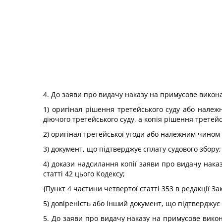
4. До заяви про видачу наказу на примусове викон
1) оригінал рішення третейського суду або належ
діючого третейського суду, а копія рішення третей
2) оригінал третейської угоди або належним чином з
3) документ, що підтверджує сплату судового збору;
4) докази надсилання копії заяви про видачу нак
статті 42 цього Кодексу;
{Пункт 4 частини четвертої статті 353 в редакції З
5) довіреність або інший документ, що підтверджу
5. До заяви про видачу наказу на примусове викон