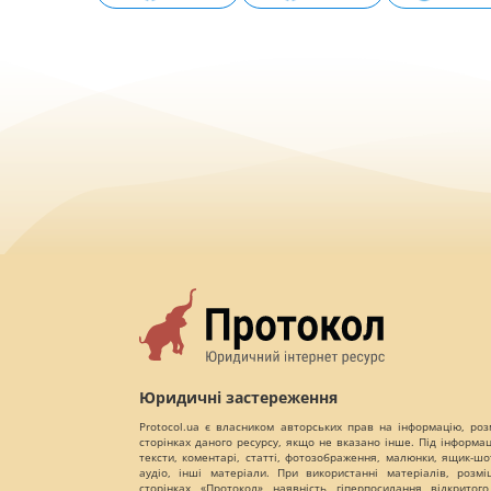
Юридичні застереження
Protocol.ua є власником авторських прав на інформацію, роз
сторінках даного ресурсу, якщо не вказано інше. Під інформа
тексти, коментарі, статті, фотозображення, малюнки, ящик-шот
аудіо, інші матеріали. При використанні матеріалів, розм
сторінках «Протокол» наявність гіперпосилання відкритого