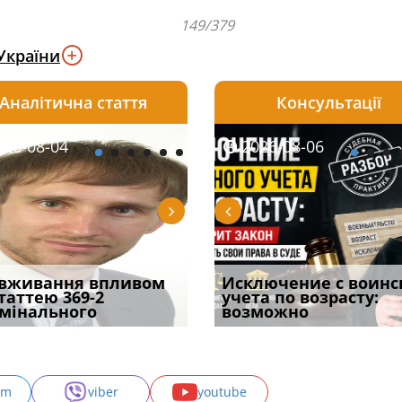
149/379
України
Аналітична стаття
Консультації
08-06
26-08-04
2026-08-05
2026-08-06
2026-08-04
2026-08-06
2026-07-30
уд встановив для
вживання впливом
Особливості захисту у
Документи, на яких не
Переоформлення
Исключение с воинс
Восьмий ААС фак
одування шкоди
статтею 369-2
кримінальному
проставляється
відстрочки за іншою
учета по возрасту:
підтвердив, що 
с
мінального
провадженні: я
апостиль: пер
підставою: нов
возможно
може скас
am
viber
youtube