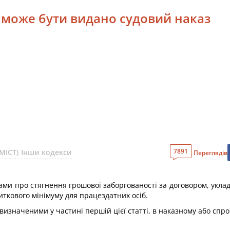
и може бути видано судовий наказ
7891
МІСТ)
Інши кодекси
Переглядів
ами про стягнення грошової заборгованості за договором, уклад
ткового мінімуму для працездатних осіб.
 визначеними у частині першій цієї статті, в наказному або сп