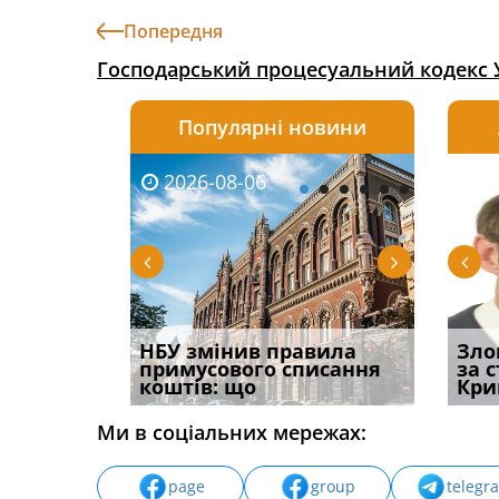
Попередня
Господарський процесуальний кодекс 
Популярні новини
2026-08-06
2026-08-03
2026-
20
і
НБУ змінив правила
Водії можуть отримати
Якщо с
Зло
способом
примусового списання
компенсацію за
відшк
за 
вих
коштів: що
незаконні дії
наявні
Кри
Ми в соціальних мережах:
page
group
telegr