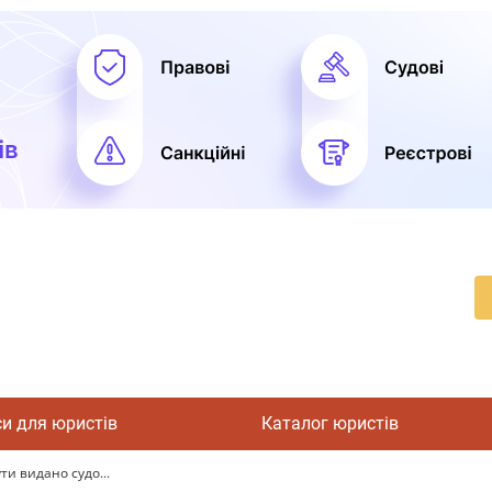
си для юристів
Каталог юристів
ти видано судо...