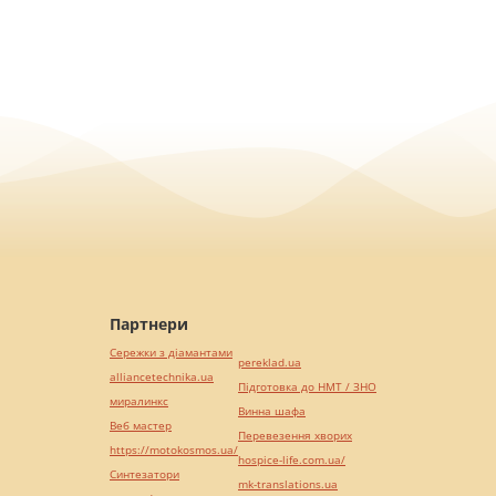
Партнери
Сережки з діамантами
pereklad.ua
alliancetechnika.ua
Підготовка до НМТ / ЗНО
миралинкс
Винна шафа
Веб мастер
Перевезення хворих
https://motokosmos.ua/
hospice-life.com.ua/
Синтезатори
mk-translations.ua