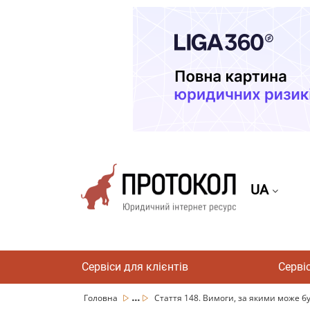
UA
Сервіси для клієнтів
Серві
...
Головна
Стаття 148. Вимоги, за якими може бу