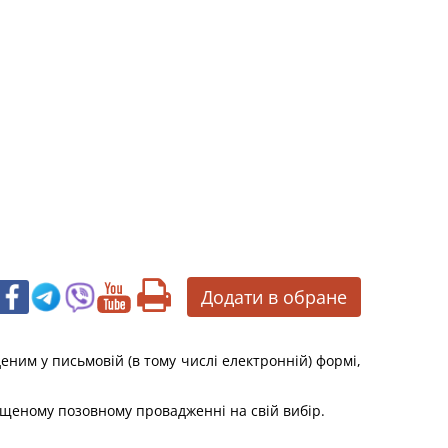
Додати в обране
еним у письмовій (в тому числі електронній) формі,
рощеному позовному провадженні на свій вибір.