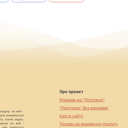
Про проект
Реклама на "Протокол"
"Протокол" без реклами!
міщену на веб -
цією розуміються
Карта сайту
а, скани, відео,
іщених на веб -
Тендер на юридичну послугу
 для індексації