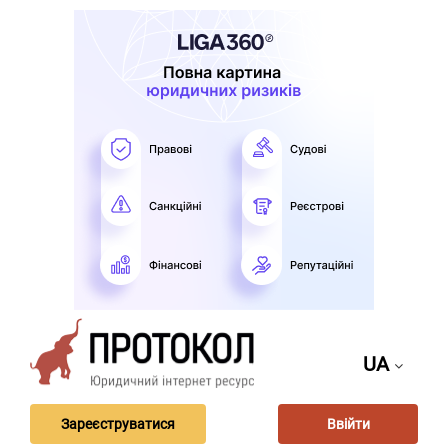
UA
Зареєструватися
Ввійти