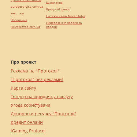
Шафи купе
europeservice.com.ua
Брендові сумки
текст юа
Натяжні стелі Nova Stelya
Посилання
Перевезення хворих за
kievperevod.com.ua
кордон
Про проект
Реклама на "Протокол"
"Протокол" без реклами!
Карта сайту
Тендер на юридичну послугу
Угода користувача
Допомогти ресурсу "Протокол"
Кредит онлайн
iGaming Protocol