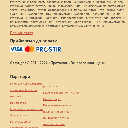
Protocol.ua є власником авторських прав на інформацію, розміщену на веб -
сторінках даного ресурсу, якщо не вказано інше. Під інформацією розуміються
тексти, коментарі, статті, фотозображення, малюнки, ящик-шота, скани, відео,
аудіо, інші матеріали. При використанні матеріалів, розміщених на веб -
сторінках «Протокол» наявність гіперпосилання відкритого для індексації
пошуковими системами на protocol.ua обов`язкове. Під використанням
розуміється копіювання, адаптація, рерайтинг, модифікація тощо.
Повний текст
Приймаємо до оплати
Copyright © 2014-2026 «Протокол». Всі права захищені.
Партнери
Сережки з діамантами
pereklad.ua
alliancetechnika.ua
Підготовка до НМТ / ЗНО
миралинкс
Винна шафа
Веб мастер
Перевезення хворих
https://motokosmos.ua/
hospice-life.com.ua/
Синтезатори
mk-translations.ua
perevod.agency
maltina.com.ua
agrotechnika.com.ua