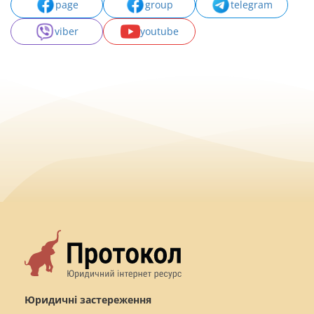
page
group
telegram
viber
youtube
Юридичні застереження