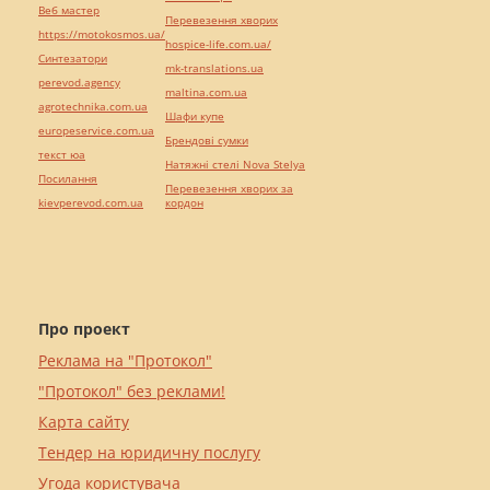
Веб мастер
Перевезення хворих
https://motokosmos.ua/
hospice-life.com.ua/
Синтезатори
mk-translations.ua
perevod.agency
maltina.com.ua
agrotechnika.com.ua
Шафи купе
europeservice.com.ua
Брендові сумки
текст юа
Натяжні стелі Nova Stelya
Посилання
Перевезення хворих за
kievperevod.com.ua
кордон
Про проект
Реклама на "Протокол"
"Протокол" без реклами!
Карта сайту
Тендер на юридичну послугу
Угода користувача