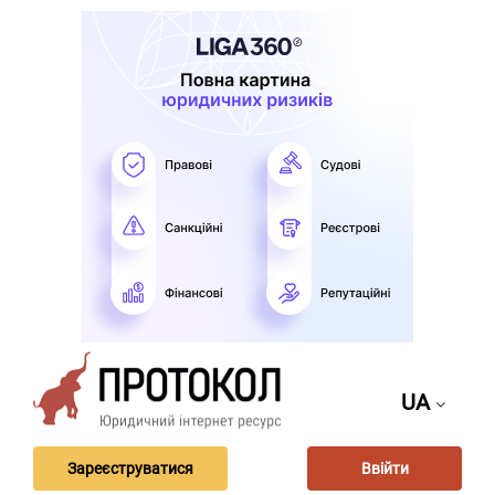
UA
Зареєструватися
Ввійти