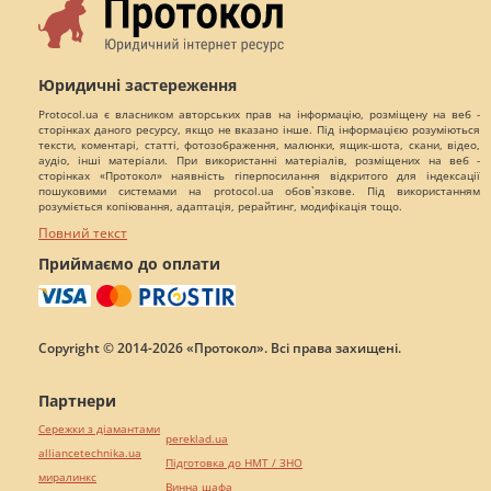
Юридичні застереження
Protocol.ua є власником авторських прав на інформацію, розміщену на веб -
сторінках даного ресурсу, якщо не вказано інше. Під інформацією розуміються
тексти, коментарі, статті, фотозображення, малюнки, ящик-шота, скани, відео,
аудіо, інші матеріали. При використанні матеріалів, розміщених на веб -
сторінках «Протокол» наявність гіперпосилання відкритого для індексації
пошуковими системами на protocol.ua обов`язкове. Під використанням
розуміється копіювання, адаптація, рерайтинг, модифікація тощо.
Повний текст
Приймаємо до оплати
Copyright © 2014-2026 «Протокол». Всі права захищені.
Партнери
Сережки з діамантами
pereklad.ua
alliancetechnika.ua
Підготовка до НМТ / ЗНО
миралинкс
Винна шафа