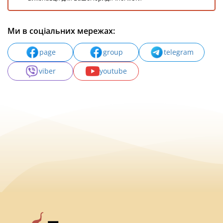
Ми в соціальних мережах:
page
group
telegram
viber
youtube