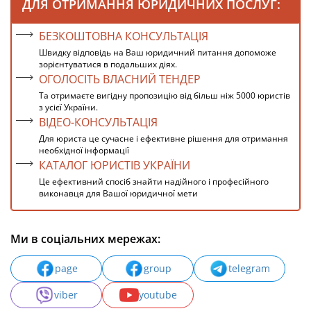
ДЛЯ ОТРИМАННЯ ЮРИДИЧНИХ ПОСЛУГ:
БЕЗКОШТОВНА КОНСУЛЬТАЦІЯ
Швидку відповідь на Ваш юридичний питання допоможе
зорієнтуватися в подальших діях.
ОГОЛОСІТЬ ВЛАСНИЙ ТЕНДЕР
Та отримаєте вигідну пропозицію від більш ніж 5000 юристів
з усієї України.
ВІДЕО-КОНСУЛЬТАЦІЯ
Для юриста це сучасне і ефективне рішення для отримання
необхідної інформації
КАТАЛОГ ЮРИСТІВ УКРАЇНИ
Це ефективний спосіб знайти надійного і професійного
виконавця для Вашої юридичної мети
Ми в соціальних мережах:
page
group
telegram
viber
youtube