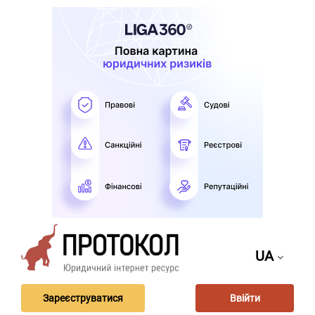
UA
Зареєструватися
Ввійти