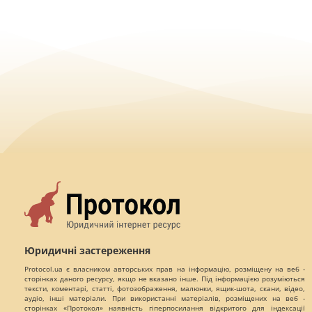
Юридичні застереження
Protocol.ua є власником авторських прав на інформацію, розміщену на веб -
сторінках даного ресурсу, якщо не вказано інше. Під інформацією розуміються
тексти, коментарі, статті, фотозображення, малюнки, ящик-шота, скани, відео,
аудіо, інші матеріали. При використанні матеріалів, розміщених на веб -
сторінках «Протокол» наявність гіперпосилання відкритого для індексації