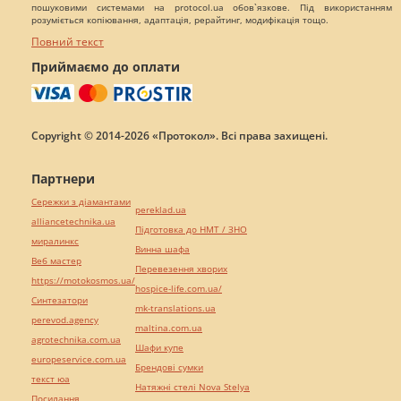
пошуковими системами на protocol.ua обов`язкове. Під використанням
розуміється копіювання, адаптація, рерайтинг, модифікація тощо.
Повний текст
Приймаємо до оплати
Copyright © 2014-2026 «Протокол». Всі права захищені.
Партнери
Сережки з діамантами
pereklad.ua
alliancetechnika.ua
Підготовка до НМТ / ЗНО
миралинкс
Винна шафа
Веб мастер
Перевезення хворих
https://motokosmos.ua/
hospice-life.com.ua/
Синтезатори
mk-translations.ua
perevod.agency
maltina.com.ua
agrotechnika.com.ua
Шафи купе
europeservice.com.ua
Брендові сумки
текст юа
Натяжні стелі Nova Stelya
Посилання