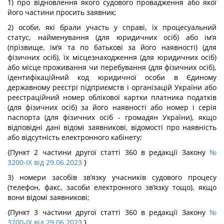
1) про відновлення якого судового провадження або якої
його частини просить заявник;
2) особи, які брали участь у справі, їх процесуальний
статус, найменування (для юридичних осіб) або ім’я
(прізвище, ім’я та по батькові за його наявності) (для
фізичних осіб), їх місцезнаходження (для юридичних осіб)
або місце проживання чи перебування (для фізичних осіб),
ідентифікаційний код юридичної особи в Єдиному
державному реєстрі підприємств і організацій України або
реєстраційний номер облікової картки платника податків
(для фізичних осіб) за його наявності або номер і серія
паспорта (для фізичних осіб - громадян України), якщо
відповідні дані відомі заявникові, відомості про наявність
або відсутність електронного кабінету;
{Пункт 2 частини другої статті 360 в редакції Закону
№
3200-IX від 29.06.2023
}
3) номери засобів зв’язку учасників судового процесу
(телефон, факс, засоби електронного зв’язку тощо), якщо
вони відомі заявникові;
{Пункт 3 частини другої статті 360 в редакції Закону
№
3200-IX від 29.06.2023
}