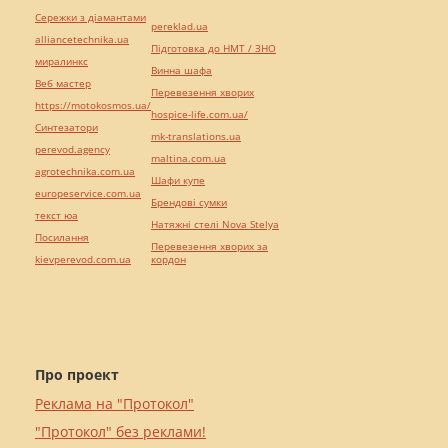
Сережки з діамантами
pereklad.ua
alliancetechnika.ua
Підготовка до НМТ / ЗНО
миралинкс
Винна шафа
Веб мастер
Перевезення хворих
https://motokosmos.ua/
hospice-life.com.ua/
Синтезатори
mk-translations.ua
perevod.agency
maltina.com.ua
agrotechnika.com.ua
Шафи купе
europeservice.com.ua
Брендові сумки
текст юа
Натяжні стелі Nova Stelya
Посилання
Перевезення хворих за
kievperevod.com.ua
кордон
Про проект
Реклама на "Протокол"
"Протокол" без реклами!