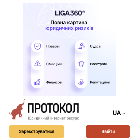
UA
Зареєструватися
Ввійти