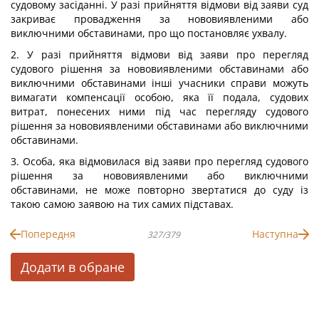
судовому засіданні. У разі прийняття відмови від заяви суд
закриває провадження за нововиявленими або
виключними обставинами, про що постановляє ухвалу.
2. У разі прийняття відмови від заяви про перегляд
судового рішення за нововиявленими обставинами або
виключними обставинами інші учасники справи можуть
вимагати компенсації особою, яка її подала, судових
витрат, понесених ними під час перегляду судового
рішення за нововиявленими обставинами або виключними
обставинами.
3. Особа, яка відмовилася від заяви про перегляд судового
рішення за нововиявленими або виключними
обставинами, не може повторно звертатися до суду із
такою самою заявою на тих самих підставах.
Попередня
Наступна
327/379
Додати в обране