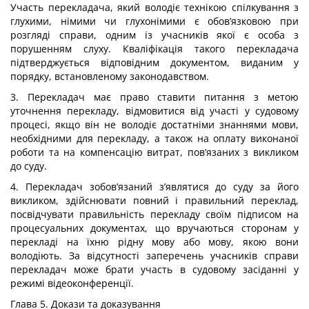
Участь перекладача, який володіє технікою спілкування з
глухими, німими чи глухонімими є обов’язковою при
розгляді справи, одним із учасників якої є особа з
порушенням слуху. Кваліфікація такого перекладача
підтверджується відповідним документом, виданим у
порядку, встановленому законодавством.
3. Перекладач має право ставити питання з метою
уточнення перекладу, відмовитися від участі у судовому
процесі, якщо він не володіє достатніми знаннями мови,
необхідними для перекладу, а також на оплату виконаної
роботи та на компенсацію витрат, пов’язаних з викликом
до суду.
4. Перекладач зобов’язаний з’являтися до суду за його
викликом, здійснювати повний і правильний переклад,
посвідчувати правильність перекладу своїм підписом на
процесуальних документах, що вручаються сторонам у
перекладі на їхню рідну мову або мову, якою вони
володіють. За відсутності заперечень учасників справи
перекладач може брати участь в судовому засіданні у
режимі відеоконференції.
Глава 5. Докази та доказування