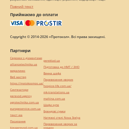
Повний текст
Приймаємо до оплати
Copyright © 2014-2026 «Протокол». Всі права захищені.
Партнери
Сережки з діамантами
pereklad.ua
alliancetechnika.ua
Підготовка до НМТ / ЗНО
миралинкс
Винна шафа
Веб мастер
Перевезення хворих
https://motokosmos.ua/
hospice-life.com.ua/
Синтезатори
mk-translations.ua
perevod.agency
maltina.com.ua
agrotechnika.com.ua
Шафи купе
europeservice.com.ua
Брендові сумки
текст юа
Натяжні стелі Nova Stelya
Посилання
Перевезення хворих за
kievperevod.com.ua
кордон