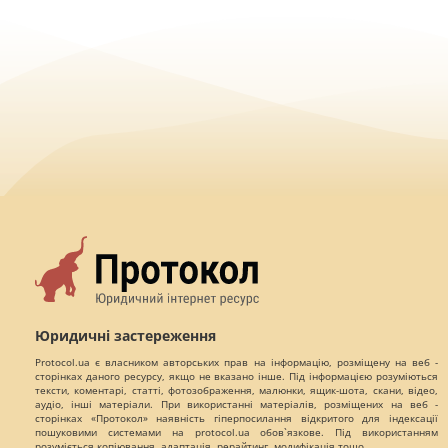
Юридичні застереження
Protocol.ua є власником авторських прав на інформацію, розміщену на веб -
сторінках даного ресурсу, якщо не вказано інше. Під інформацією розуміються
тексти, коментарі, статті, фотозображення, малюнки, ящик-шота, скани, відео,
аудіо, інші матеріали. При використанні матеріалів, розміщених на веб -
сторінках «Протокол» наявність гіперпосилання відкритого для індексації
пошуковими системами на protocol.ua обов`язкове. Під використанням
розуміється копіювання, адаптація, рерайтинг, модифікація тощо.