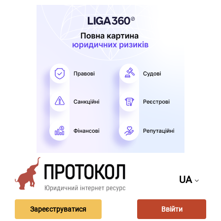
UA
Зареєструватися
Ввійти