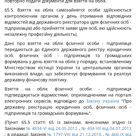
повторно подати документи для взяття на облік.
65.5. Взяття на облік самозайнятої особи здійснюється
контролюючим органом у день отримання відповідних
відомостей від державного реєстратора (для фізичних осіб -
підприємців) або прийняття заяви (для осіб, які здійснюють
незалежну професійну діяльність).
Дані про взяття на облік фізичної особи - підприємця
передаються до Єдиного державного реєстру юридичних
осіб, фізичних осіб - підприємців та громадських
формувань у день взяття на облік у порядку, встановленому
Міністерством юстиції України та центральним органом
виконавчої влади, що забезпечує формування та реалізує
державну фінансову політику.
Взяття на облік фізичної особи - підприємця
підтверджується відомостями, оприлюдненими на порталі
електронних сервісів, відповідно до
Закону України
"Про
державну реєстрацію юридичних осіб, фізичних осіб -
підприємців та громадських формувань".
{Пункт 65.5 статті 65 із змінами, внесеними згідно із
Законами
№ 4834-VI від 24.05.2012
,
№ 404-VII від 04.07.2013
; в редакції Законів
№ 1797-VIII від 21.12.2016
,
№ 466-IX від