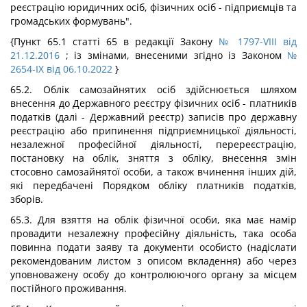
реєстрацію юридичних осіб, фізичних осіб - підприємців та
громадських формувань".
{Пункт 65.1 статті 65 в редакції Закону
№ 1797-VIII від
21.12.2016
; із змінами, внесеними згідно із Законом
№
2654-IX від 06.10.2022
}
65.2. Облік самозайнятих осіб здійснюється шляхом
внесення до Державного реєстру фізичних осіб - платників
податків (далі - Державний реєстр) записів про державну
реєстрацію або припинення підприємницької діяльності,
незалежної професійної діяльності, перереєстрацію,
постановку на облік, зняття з обліку, внесення змін
стосовно самозайнятої особи, а також вчинення інших дій,
які передбачені Порядком обліку платників податків,
зборів.
65.3. Для взяття на облік фізичної особи, яка має намір
провадити незалежну професійну діяльність, така особа
повинна подати заяву та документи особисто (надіслати
рекомендованим листом з описом вкладення) або через
уповноважену особу до контролюючого органу за місцем
постійного проживання.