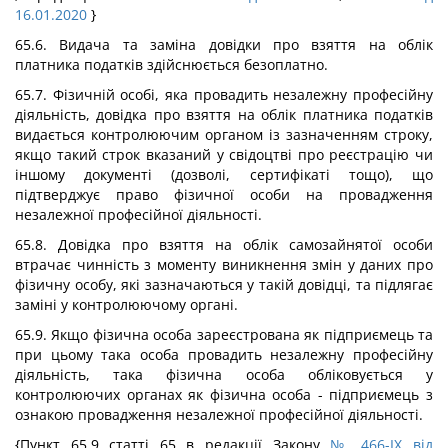
16.01.2020
}
65.6. Видача та заміна довідки про взяття на облік
платника податків здійснюється безоплатно.
65.7. Фізичній особі, яка провадить незалежну професійну
діяльність, довідка про взяття на облік платника податків
видається контролюючим органом із зазначенням строку,
якщо такий строк вказаний у свідоцтві про реєстрацію чи
іншому документі (дозволі, сертифікаті тощо), що
підтверджує право фізичної особи на провадження
незалежної професійної діяльності.
65.8. Довідка про взяття на облік самозайнятої особи
втрачає чинність з моменту виникнення змін у даних про
фізичну особу, які зазначаються у такій довідці, та підлягає
заміні у контролюючому органі.
65.9. Якщо фізична особа зареєстрована як підприємець та
при цьому така особа провадить незалежну професійну
діяльність, така фізична особа обліковується у
контролюючих органах як фізична особа - підприємець з
ознакою провадження незалежної професійної діяльності.
{Пункт 65.9 статті 65 в редакції Закону
№ 466-IX від