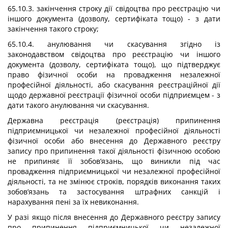
65.10.3. закінчення строку дії свідоцтва про реєстрацію чи
іншого документа (дозволу, сертифіката тощо) - з дати
закінчення такого строку;
65.10.4. анулювання чи скасування згідно із
законодавством свідоцтва про реєстрацію чи іншого
документа (дозволу, сертифіката тощо), що підтверджує
право фізичної особи на провадження незалежної
професійної діяльності, або скасування реєстраційної дії
щодо державної реєстрації фізичної особи підприємцем - з
дати такого анулювання чи скасування.
Державна реєстрація (реєстрація) припинення
підприємницької чи незалежної професійної діяльності
фізичної особи або внесення до Державного реєстру
запису про припинення такої діяльності фізичною особою
не припиняє її зобов’язань, що виникли під час
провадження підприємницької чи незалежної професійної
діяльності, та не змінює строків, порядків виконання таких
зобов’язань та застосування штрафних санкцій і
нарахування пені за їх невиконання.
У разі якщо після внесення до Державного реєстру запису
про припинення підприємницької чи незалежної