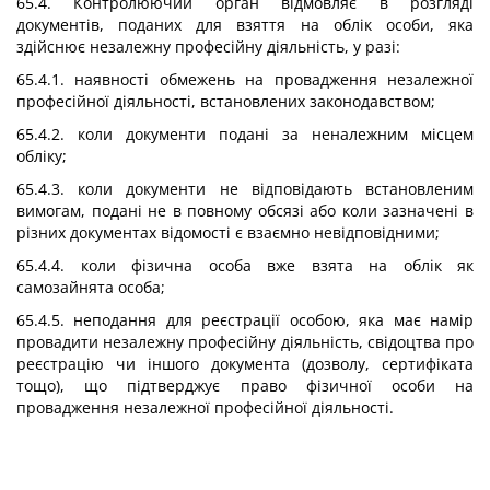
65.4. Контролюючий орган відмовляє в розгляді
документів, поданих для взяття на облік особи, яка
здійснює незалежну професійну діяльність, у разі:
65.4.1. наявності обмежень на провадження незалежної
професійної діяльності, встановлених законодавством;
65.4.2. коли документи подані за неналежним місцем
обліку;
65.4.3. коли документи не відповідають встановленим
вимогам, подані не в повному обсязі або коли зазначені в
різних документах відомості є взаємно невідповідними;
65.4.4. коли фізична особа вже взята на облік як
самозайнята особа;
65.4.5. неподання для реєстрації особою, яка має намір
провадити незалежну професійну діяльність, свідоцтва про
реєстрацію чи іншого документа (дозволу, сертифіката
тощо), що підтверджує право фізичної особи на
провадження незалежної професійної діяльності.