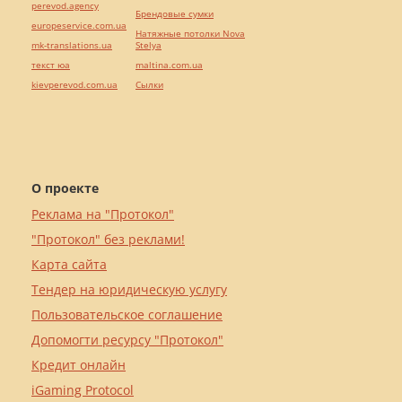
perevod.agency
Брендовые сумки
europeservice.com.ua
Натяжные потолки Nova
mk-translations.ua
Stelya
текст юа
maltina.com.ua
kievperevod.com.ua
Cылки
О проекте
Реклама на "Протокол"
"Протокол" без реклами!
Карта сайта
Тендер на юридическую услугу
Пользовательское соглашение
Допомогти ресурсу "Протокол"
Кредит онлайн
iGaming Protocol