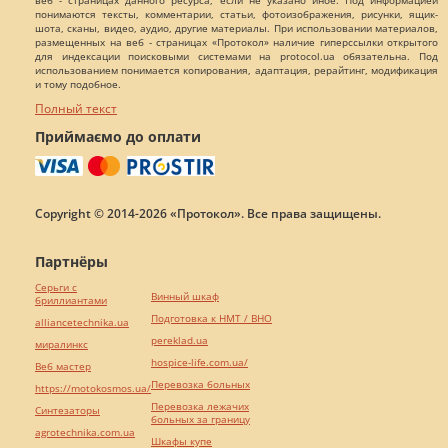
веб - страницах данного ресурса, если не указано иное. Под информацией
понимаются тексты, комментарии, статьи, фотоизображения, рисунки, ящик-
шота, сканы, видео, аудио, другие материалы. При использовании материалов,
размещенных на веб - страницах «Протокол» наличие гиперссылки открытого
для индексации поисковыми системами на protocol.ua обязательна. Под
использованием понимается копирования, адаптация, рерайтинг, модификация
и тому подобное.
Полный текст
Приймаємо до оплати
Copyright © 2014-2026 «Протокол». Все права защищены.
Партнёры
Серьги с
Винный шкаф
бриллиантами
Подготовка к НМТ / ВНО
alliancetechnika.ua
pereklad.ua
миралинкс
hospice-life.com.ua/
Веб мастер
Перевозка больных
https://motokosmos.ua/
Перевозка лежачих
Синтезаторы
больных за границу
agrotechnika.com.ua
Шкафы купе