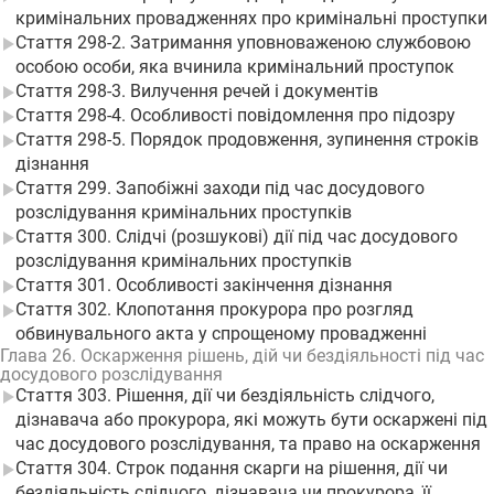
кримінальних провадженнях про кримінальні проступки
Стаття 298-2. Затримання уповноваженою службовою
особою особи, яка вчинила кримінальний проступок
Стаття 298-3. Вилучення речей і документів
Стаття 298-4. Особливості повідомлення про підозру
Стаття 298-5. Порядок продовження, зупинення строків
дізнання
Стаття 299. Запобіжні заходи під час досудового
розслідування кримінальних проступків
Стаття 300. Слідчі (розшукові) дії під час досудового
розслідування кримінальних проступків
Стаття 301. Особливості закінчення дізнання
Стаття 302. Клопотання прокурора про розгляд
обвинувального акта у спрощеному провадженні
Глава 26. Оскарження рішень, дій чи бездіяльності під час
досудового розслідування
Стаття 303. Рішення, дії чи бездіяльність слідчого,
дізнавача або прокурора, які можуть бути оскаржені під
час досудового розслідування, та право на оскарження
Стаття 304. Строк подання скарги на рішення, дії чи
бездіяльність слідчого, дізнавача чи прокурора, її