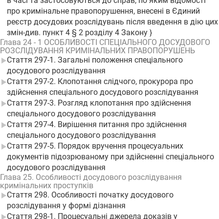
в часі та застосовуються до справ, по яким відомості
про кримінальне правопорушення, внесені в Єдиний
реєстр досудових розслідувань після введення в дію цих
змін-див. пункт 4 § 2 розділу 4 Закону }
Глава 24 - 1 ОСОБЛИВОСТІ СПЕЦІАЛЬНОГО ДОСУДОВОГО
РОЗСЛІДУВАННЯ КРИМІНАЛЬНИХ ПРАВОПОРУШЕНЬ
Стаття 297-1. Загальні положення спеціального
досудового розслідування
Стаття 297-2. Клопотання слідчого, прокурора про
здійснення спеціального досудового розслідування
Стаття 297-3. Розгляд клопотання про здійснення
спеціального досудового розслідування
Стаття 297-4. Вирішення питання про здійснення
спеціального досудового розслідування
Стаття 297-5. Порядок вручення процесуальних
документів підозрюваному при здійсненні спеціального
досудового розслідування
Глава 25. Особливості досудового розслідування
кримінальних проступків
Стаття 298. Особливості початку досудового
розслідування у формі дізнання
Стаття 298-1. Процесуальні джерела доказів у