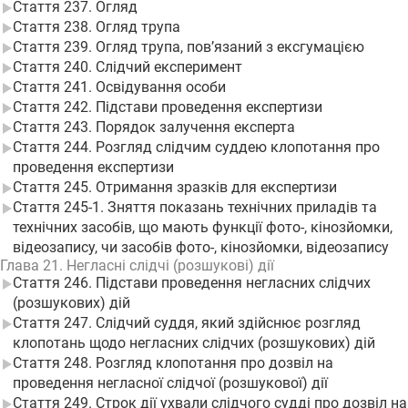
Стаття 237. Огляд
Стаття 238. Огляд трупа
Стаття 239. Огляд трупа, пов’язаний з ексгумацією
Стаття 240. Слідчий експеримент
Стаття 241. Освідування особи
Стаття 242. Підстави проведення експертизи
Стаття 243. Порядок залучення експерта
Стаття 244. Розгляд слідчим суддею клопотання про
проведення експертизи
Стаття 245. Отримання зразків для експертизи
Стаття 245-1. Зняття показань технічних приладів та
технічних засобів, що мають функції фото-, кінозйомки,
відеозапису, чи засобів фото-, кінозйомки, відеозапису
Глава 21. Негласні слідчі (розшукові) дії
Стаття 246. Підстави проведення негласних слідчих
(розшукових) дій
Стаття 247. Слідчий суддя, який здійснює розгляд
клопотань щодо негласних слідчих (розшукових) дій
Стаття 248. Розгляд клопотання про дозвіл на
проведення негласної слідчої (розшукової) дії
Стаття 249. Строк дії ухвали слідчого судді про дозвіл на