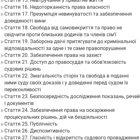
Стаття 15. Невтручання у приватне життя
Стаття 16. Недоторканність права власності
Стаття 17. Презумпція невинуватості та забезпечення
доведеності вини
Стаття 18. Свобода від самовикриття та право не
свідчити проти близьких родичів та членів сім’ї
Стаття 19. Заборона двічі притягувати до кримінальної
відповідальності за одне і те саме правопорушення
Стаття 20. Забезпечення права на захист
Стаття 21. Доступ до правосуддя та обов’язковість
судових рішень
Стаття 22. Змагальність сторін та свобода в поданні
ними суду своїх доказів і у доведенні перед судом їх
переконливості
Стаття 23. Безпосередність дослідження показань, речей
і документів
Стаття 24. Забезпечення права на оскарження
процесуальних рішень, дій чи бездіяльності
Стаття 25. Публічність
Стаття 26. Диспозитивність
Стаття 27. Гласність і відкритість судового провадження