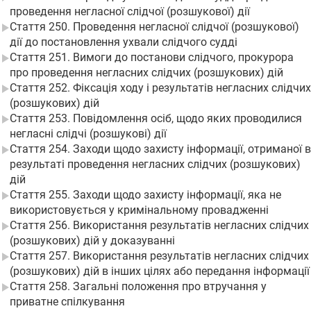
проведення негласної слідчої (розшукової) дії
Стаття 250. Проведення негласної слідчої (розшукової)
дії до постановлення ухвали слідчого судді
Стаття 251. Вимоги до постанови слідчого, прокурора
про проведення негласних слідчих (розшукових) дій
Стаття 252. Фіксація ходу і результатів негласних слідчих
(розшукових) дій
Стаття 253. Повідомлення осіб, щодо яких проводилися
негласні слідчі (розшукові) дії
Стаття 254. Заходи щодо захисту інформації, отриманої в
результаті проведення негласних слідчих (розшукових)
дій
Стаття 255. Заходи щодо захисту інформації, яка не
використовується у кримінальному провадженні
Стаття 256. Використання результатів негласних слідчих
(розшукових) дій у доказуванні
Стаття 257. Використання результатів негласних слідчих
(розшукових) дій в інших цілях або передання інформації
Стаття 258. Загальні положення про втручання у
приватне спілкування