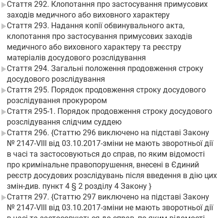
Стаття 292. Клопотання про застосування примусових
заходів медичного або виховного характеру
Стаття 293. Надання копії обвинувального акта,
клопотання про застосування примусових заходів
медичного або виховного характеру та реєстру
матеріалів досудового розслідування
Стаття 294. Загальні положення продовження строку
досудового розслідування
Стаття 295. Порядок продовження строку досудового
розслідування прокурором
Стаття 295-1. Порядок продовження строку досудового
розслідування слідчим суддею
Стаття 296. {Статтю 296 виключено на підставі Закону
№ 2147-VIII від 03.10.2017-зміни не мають зворотньої дії
в часі та застосовуються до справ, по яким відомості
про кримінальне правопорушення, внесені в Єдиний
реєстр досудових розслідувань після введення в дію цих
змін-див. пункт 4 § 2 розділу 4 Закону }
Стаття 297. {Статтю 297 виключено на підставі Закону
№ 2147-VIII від 03.10.2017-зміни не мають зворотньої дії