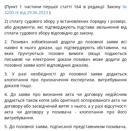
{Пункт 1 частини першої статті 164 в редакції Закону
№
3200-IX від 29.06.2023
}
2) сплату судового збору у встановлених порядку і розмірі,
або документи, які підтверджують підстави звільнення від
сплати судового збору відповідно до закону.
2. Позивач зобов’язаний додати до позовної заяви всі
наявні в нього докази, що підтверджують обставини, на
яких ґрунтуються позовні вимоги (якщо подаються
письмові чи електронні докази позивач може додати до
позовної заяви копії відповідних доказів).
3. У разі необхідності до позовної заяви додається
клопотання про призначення експертизи, витребування
доказів тощо.
4. До заяви про визнання акта чи договору недійсним
додається також копія (або оригінал) оспорюваного акта чи
договору або засвідчений витяг з нього, а у разі відсутності
акта чи договору у позивача - клопотання про його
витребування.
5. До позовної заяви, підписаної представником позивача,