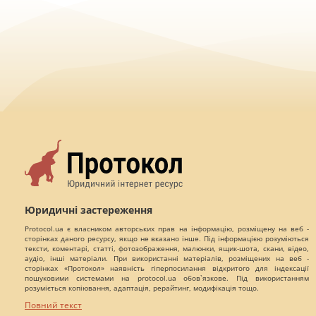
Юридичні застереження
Protocol.ua є власником авторських прав на інформацію, розміщену на веб -
сторінках даного ресурсу, якщо не вказано інше. Під інформацією розуміються
тексти, коментарі, статті, фотозображення, малюнки, ящик-шота, скани, відео,
аудіо, інші матеріали. При використанні матеріалів, розміщених на веб -
сторінках «Протокол» наявність гіперпосилання відкритого для індексації
пошуковими системами на protocol.ua обов`язкове. Під використанням
розуміється копіювання, адаптація, рерайтинг, модифікація тощо.
Повний текст