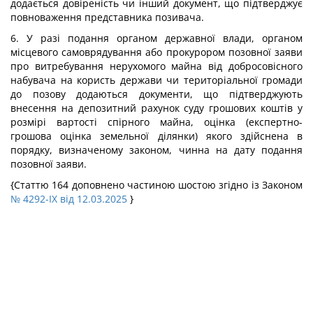
додається довіреність чи інший документ, що підтверджує
повноваження представника позивача.
6. У разі подання органом державної влади, органом
місцевого самоврядування або прокурором позовної заяви
про витребування нерухомого майна від добросовісного
набувача на користь держави чи територіальної громади
до позову додаються документи, що підтверджують
внесення на депозитний рахунок суду грошових коштів у
розмірі вартості спірного майна, оцінка (експертно-
грошова оцінка земельної ділянки) якого здійснена в
порядку, визначеному законом, чинна на дату подання
позовної заяви.
{Статтю 164 доповнено частиною шостою згідно із Законом
№ 4292-IX від 12.03.2025
}