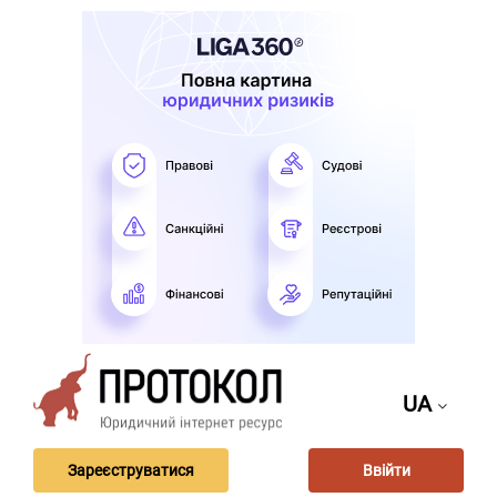
UA
Зареєструватися
Ввійти