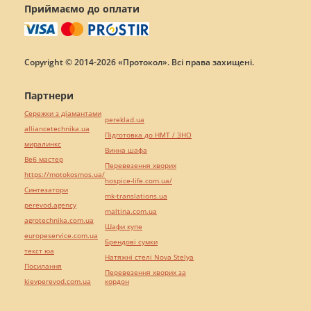
Приймаємо до оплати
Copyright © 2014-2026 «Протокол». Всі права захищені.
Партнери
Сережки з діамантами
pereklad.ua
alliancetechnika.ua
Підготовка до НМТ / ЗНО
миралинкс
Винна шафа
Веб мастер
Перевезення хворих
https://motokosmos.ua/
hospice-life.com.ua/
Синтезатори
mk-translations.ua
perevod.agency
maltina.com.ua
agrotechnika.com.ua
Шафи купе
europeservice.com.ua
Брендові сумки
текст юа
Натяжні стелі Nova Stelya
Посилання
Перевезення хворих за
kievperevod.com.ua
кордон