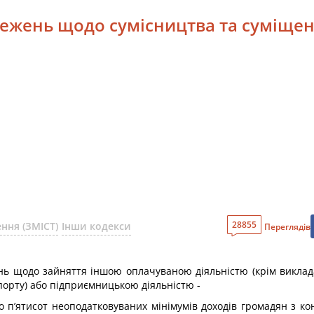
межень щодо сумісництва та суміще
28855
ння (ЗМІСТ)
Інши кодекси
Переглядів
щодо зайняття іншою оплачуваною діяльністю (крім викладаць
спорту) або підприємницькою діяльністю -
о п’ятисот неоподатковуваних мінімумів доходів громадян з ко