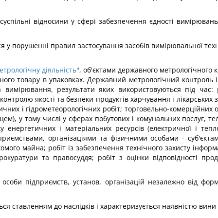
 суспільні відносини у сфері забезпечення єдності вимірювань 
я у порушенні правил застосування засобів вимірювальної тех
етрологічну діяльність
", об'єктами державного метрологічного к
ного товару в упаковках. Державний метрологічний контроль і 
имірювання, результати яких використовуються під час: ро
 контролю якості та безпеки продуктів харчування і лікарських
чних і гідрометеорологічних робіт; торговельно-комерційних о
), у тому числі у сферах побутових і комунальних послуг, тел
у енергетичних і матеріальних ресурсів (електричної і тепло
приємствами, організаціями та фізичними особами - суб'єктами
мого майна; робіт із забезпечення технічного захисту інформа
куратури та правосуддя; робіт з оцінки відповідності продук
і особи підприємств, установ, організацій незалежно від фор
я ставленням до наслідків і характеризується наявністю вини я