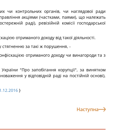
х чи контрольних органів, чи наглядової ради
 управління акціями (частками, паями), що належать
тережній раді), ревізійній комісії господарської
кацією отриманого доходу від такої діяльності.
 стягненню за такі ж порушення, -
конфіскацією отриманого доходу чи винагороди та з
України "Про запобігання корупції", за винятком
новаження у відповідній раді на постійній основі),
21.12.2016
}
Наступна