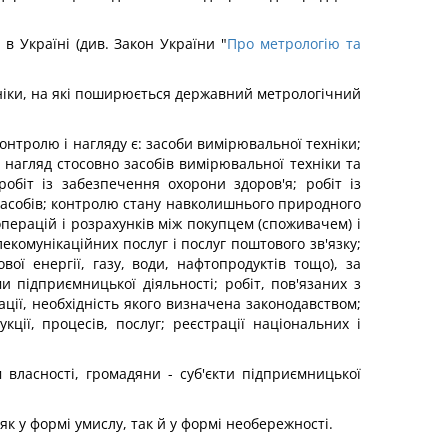
в Україні (див. Закон України "
Про метрологію та
ніки, на які поширюється державний метрологічний
онтролю і нагляду є: засоби вимірювальної техніки;
нагляд стосовно засобів вимірювальної техніки та
біт із забезпечення охорони здоров'я; робіт із
 засобів; контролю стану навколишнього природного
перацій і розрахунків між покупцем (споживачем) і
екомунікаційних послуг і послуг поштового зв'язку;
вої енергії, газу, води, нафтопродуктів тощо), за
 підприємницької діяльності; робіт, пов'язаних з
ції, необхідність якого визначена законодавством;
ції, процесів, послуг; реєстрації національних і
м власності, громадяни - суб'єкти підприємницької
к у формі умислу, так й у формі необережності.