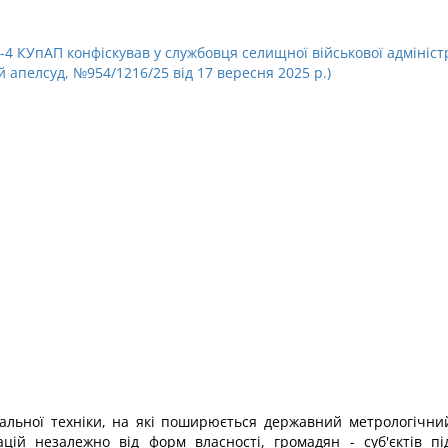
72-4 КУпАП конфіскував у службовця селищної військової адмініст
апелсуд, №954/1216/25 від 17 вересня 2025 р.)
альної техніки, на які поширюється державний метрологічний
ацій незалежно від форм власності, громадян - суб'єктів п