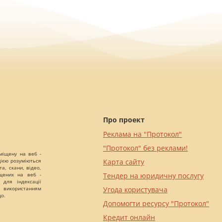
Про проект
Реклама на "Протокол"
"Протокол" без реклами!
міщену на веб -
цією розуміються
Карта сайту
а, скани, відео,
іщених на веб -
Тендер на юридичну послугу
 для індексації
 використанням
Угода користувача
що.
Допомогти ресурсу "Протокол"
Кредит онлайн