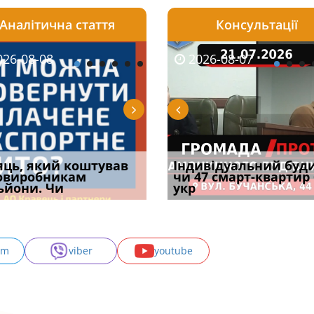
Аналітична стаття
Консультації
08-06
26-08-08
2026-05-25
2026-08-06
2026-08-07
2026-08-07
2026-07-30
уд встановив для
яць, який коштував
Штраф ТЦК при зміні
Документи, на яких не
Огляд практики ВС від
Індивідуальний буд
Восьмий ААС фак
одування шкоди
овиробникам
місця проживання:
проставляється
Ростислава Кравця, що
чи 47 смарт-квартир
підтвердив, що 
с
ьйони. Чи
розбір судов
апостиль: пер
опублі
укр
може скас
am
viber
youtube