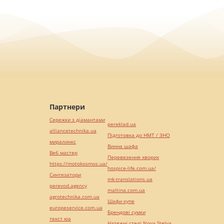
Партнери
Сережки з діамантами
pereklad.ua
alliancetechnika.ua
Підготовка до НМТ / ЗНО
миралинкс
Винна шафа
Веб мастер
Перевезення хворих
https://motokosmos.ua/
hospice-life.com.ua/
Синтезатори
mk-translations.ua
perevod.agency
maltina.com.ua
agrotechnika.com.ua
Шафи купе
europeservice.com.ua
Брендові сумки
текст юа
Натяжні стелі Nova Stelya