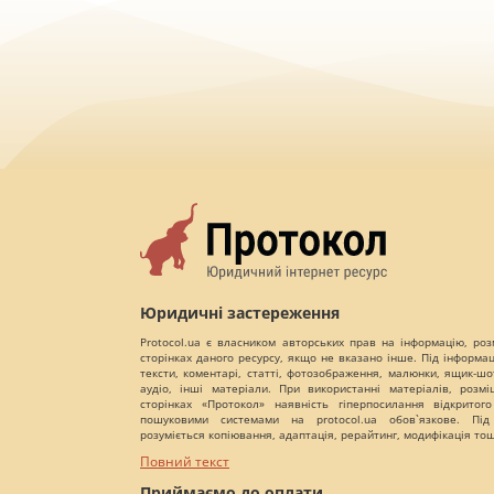
Юридичні застереження
Protocol.ua є власником авторських прав на інформацію, роз
сторінках даного ресурсу, якщо не вказано інше. Під інформа
тексти, коментарі, статті, фотозображення, малюнки, ящик-шот
аудіо, інші матеріали. При використанні матеріалів, розм
сторінках «Протокол» наявність гіперпосилання відкритого
пошуковими системами на protocol.ua обов`язкове. Під
розуміється копіювання, адаптація, рерайтинг, модифікація то
Повний текст
Приймаємо до оплати