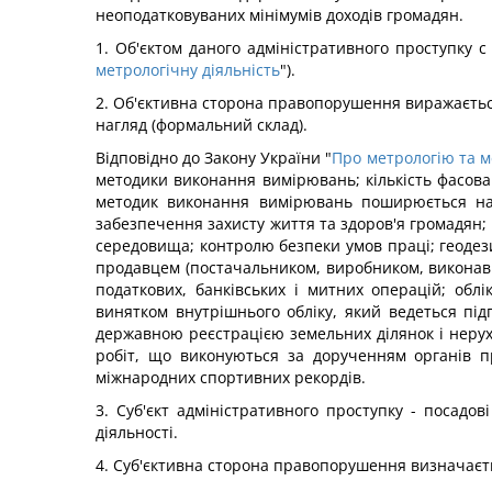
неоподатковуваних мінімумів доходів громадян.
1. Об'єктом даного адміністративного проступку с
метрологічну діяльність
").
2. Об'єктивна сторона правопорушення виражаєтьс
нагляд (формальний склад).
Відповідно до Закону України "
Про метрологію та м
методики виконання вимірювань; кількість фасова
методик виконання вимірювань поширюється на в
забезпечення захисту життя та здоров'я громадян;
середовища; контролю безпеки умов праці; геодези
продавцем (постачальником, виробником, виконавцем
податкових, банківських і митних операцій; облік
винятком внутрішнього обліку, який ведеться під
державною реєстрацією земельних ділянок і нерухо
робіт, що виконуються за дорученням органів про
міжнародних спортивних рекордів.
3. Суб'єкт адміністративного проступку - посадов
діяльності.
4. Суб'єктивна сторона правопорушення визначаєтьс