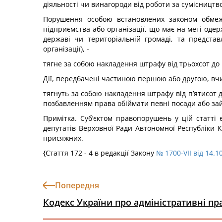
діяльності чи винагороди від роботи за сумісництв
Порушення особою встановлених законом обмеж
підприємства або організації, що має на меті одер
державі чи територіальній громаді, та представл
організації), -
тягне за собою накладення штрафу від трьохсот до 
Дії, передбачені частиною першою або другою, вчи
тягнуть за собою накладення штрафу від п’ятисот 
позбавленням права обіймати певні посади або зай
Примітка. Суб’єктом правопорушень у цій статті 
депутатів Верховної Ради Автономної Республіки Кр
присяжних.
{Стаття 172 - 4 в редакції Закону
№ 1700-VII від 14.1
Попередня
Кодекс України про адміністративні п