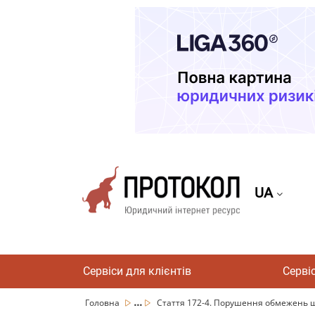
UA
Сервіси для клієнтів
Серві
...
Головна
Стаття 172-4. Порушення обмежень що