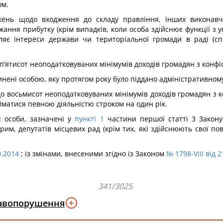
ом.
ень щодо входження до складу правління, інших виконавчи
жання прибутку (крім випадків, коли особа здійснює функції з
яє інтереси держави чи територіальної громади в раді (спос
п’ятисот неоподатковуваних мінімумів доходів громадян з конфіс
нені особою, яку протягом року було піддано адміністративному
до восьмисот неоподатковуваних мінімумів доходів громадян з 
матися певною діяльністю строком на один рік.
є особи, зазначені у
пункті 1
частини першої статті 3 Закону 
им, депутатів місцевих рад (крім тих, які здійснюють свої пов
0.2014
; із змінами, внесеними згідно із Законом
№ 1798-VIII від 
341/3025
равопорушення