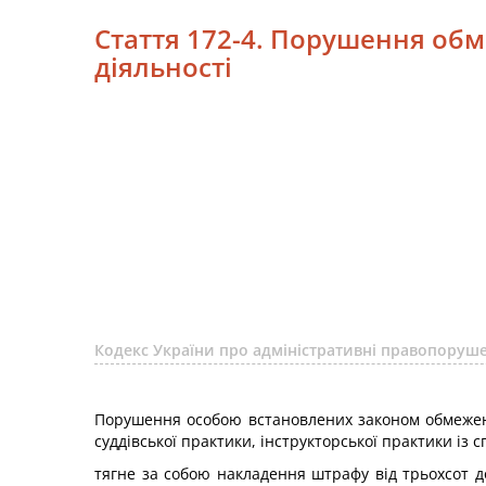
Стаття 172-4. Порушення об
діяльності
Кодекс України про адміністративні правопоруше
Порушення особою встановлених законом обмежень 
суддівської практики, інструкторської практики із 
тягне за собою накладення штрафу від трьохсот д