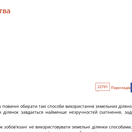
тва
22791
Переглядів
к повинні обирати такі способи використання земельних ділянок
их ділянок завдається найменше незручностей (затінення, за
ок зобов'язані не використовувати земельні ділянки способами