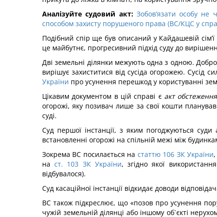
Аналізуйте судовий акт:
Зобов’язати особу не 
способом захисту порушеного права (ВС/КЦС у справ
Подібний спір ще був описаний у Кайдашевій сім’ї 
це майбутнє, прогресивний підхід суду до виріше
Дві земельні ділянки межують одна з одною. Доброс
вирішує захиститися від сусіда огорожею. Сусід с
України
про усунення перешкод у користуванні зем
Цікавим документом в цій справі є
акт обстеження
огорожі, яку позивач лише за свої кошти планував
суді.
Суд першої інстанції, з яким погоджуються суди а
встановленні огорожі на спільній межі між будинка
Зокрема ВС посилається на
статтю 106 ЗК України
на
ст. 103 ЗК України
, згідно якої використан
відбувалося).
Суд касаційної інстанції відкидає доводи відпові
ВС також підкреслює, що «позов про усунення пору
чужій земельній ділянці або іншому об`єкті нерухо