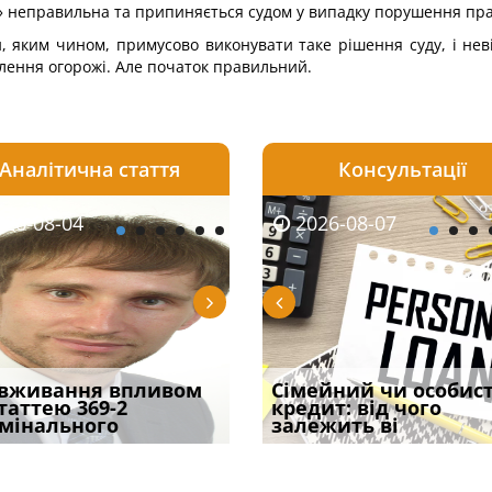
» неправильна та припиняється судом у випадку порушення прав
и, яким чином, примусово виконувати таке рішення суду, і неві
ення огорожі. Але початок правильний.
Аналітична стаття
Консультації
08-06
26-08-04
2026-08-05
2026-08-06
2026-08-04
2026-08-07
2026-07-30
уд встановив для
вживання впливом
Чи потрібна ФОП
Документи, на яких не
Переоформлення
Сімейний чи особис
Восьмий ААС фак
одування шкоди
статтею 369-2
печатка у 2026 році:
проставляється
відстрочки за іншою
кредит: від чого
підтвердив, що 
с
мінального
правила засто
апостиль: пер
підставою: нов
залежить ві
може скас