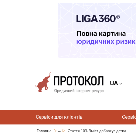
UA
Сервіси для клієнтів
Серві
...
Головна
Стаття 103. Зміст добросусідства