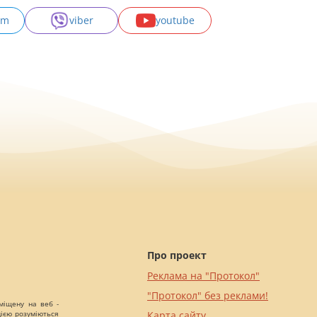
am
viber
youtube
Про проект
Реклама на "Протокол"
"Протокол" без реклами!
міщену на веб -
цією розуміються
Карта сайту