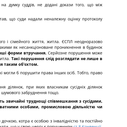
на думку суддів, не додані докази того, що між
став, що суди надали неналежну оцінку протоколу
го і сімейного життя, житла. ЄСПЛ неодноразово
акими як несанкціоноване проникнення в будинок
інші форми втручання.
Серйозне порушення може
житла.
Такі порушення слід розглядати не лише в
ня таким об’єктом.
які могли б порушити права інших осіб. Тобто, право
я ділянок, при яких власникам сусідніх ділянок
в, шумового забруднення тощо.
ть звичайні труднощі співмешкання з сусідами,
ватними особами, промисловою діяльністю чи
 дочкою, котра є особою з інвалідністю та постійно
імнати, що у свою чергу є порушенням
ст.8 Конвенції.