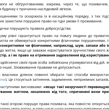
моги не обґрунтованими, зокрема, через те, що позивачем, 
 будинку є причинно-наслідковий зв'язок.
ішеннями та оскаржила їх в касаційному порядку, з тих під
е захистили порушене право на гідні умови її проживання.
відачки порушують правила добросусідства.
му рівні гарантується право на повагу людини до приватно
житла не обмежується конкретними фізичними порушеннями, т
є конкретними чи фізичними, наприклад, шум, запахи або 
до житла, якщо це заважає користуватися зручностями свого 
стір, а і як право на отримання задоволення від користуван
 здійсненні своїх прав особа зобов’язана утримуватися від дій, 
во іншої. Зловживання правами не допускається.
 власники ділянок повинні обирати такі способи використанн
аїни
). Це стосується затінення, задимлення, неприємних запахі
 наступними висновками:
«якщо такі незручності перевищую
анню житлом, незалежно від того, спричинені вони при
такої огорожі порушує права позивача, яка повністю опікується
остями свого житла, в тому числі щодо належного освітлення к