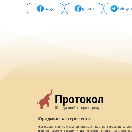
page
group
telegr
Юридичні застереження
Protocol.ua є власником авторських прав на інформацію, роз
сторінках даного ресурсу, якщо не вказано інше. Під інформа