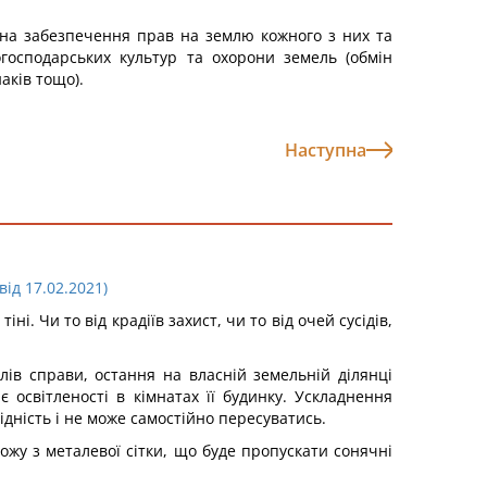
 на забезпечення прав на землю кожного з них та
господарських культур та охорони земель (обмін
аків тощо).
Наступна
ід 17.02.2021)
ні. Чи то від крадіїв захист, чи то від очей сусідів,
лів справи, остання на власній земельній ділянці
 освітленості в кімнатах її будинку. Ускладнення
ідність і не може самостійно пересуватись.
ожу з металевої сітки, що буде пропускати сонячні