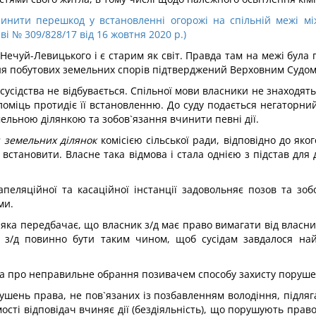
чинити перешкод у встановленні огорожі на спільній межі м
і № 309/828/17 від 16 жовтня 2020 р.)
Нечуй-Левицького і є старим як світ. Правда там на межі була 
ння побутових земельних спорів підтверджений Верховним Судом
усідства не відбувається. Спільної мови власники не знаходять.
иломіць протидіє її встановленню. До суду подається негаторни
ельною ділянкою та зобов`язання вчинити певні дії.
 земельних ділянок
комісією сільської ради, відповідно до яко
 встановити. Власне така відмова і стала однією з підстав для
пеляційної та касаційної інстанції задовольняє позов та зоб
ми.
, яка передбачає, що власник з/д має право вимагати від власни
ня з/д повинно бути таким чином, щоб сусідам завдалося н
дача про неправильне обрання позивачем способу захисту поруше
шень права, не пов`язаних із позбавленням володіння, підляг
мості відповідач вчиняє дії (бездіяльність), що порушують прав