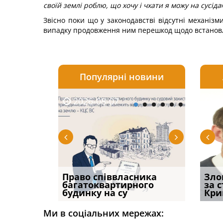
своїй землі роблю, що хочу і чхати я можу на сусіда
Звісно поки що у законодавстві відсутні механізм
випадку продовження ним перешкод щодо встановл
Популярні новини
2026-08-07
2026-08-03
2026-
20
р, але
Право співвласника
Водії можуть отримати
Якщо с
Зло
илася: як
багатоквартирного
компенсацію за
відшк
за 
будинку на су
незаконні дії
наявні
Кри
Ми в соціальних мережах: