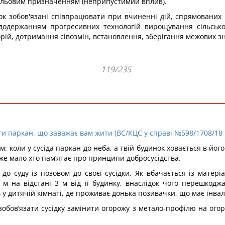
 цільовим призначенням (неприпустимий вплив).
нок зобов'язані співпрацювати при вчиненні дій, спрямованих
додержанням прогресивних технологій вирощування сільсько
рій, дотримання сівозмін, встановлення, зберігання межових зн
119/235
ти паркан, що заважає вам жити (ВС/КЦС у справі №598/1708/18 в
коли у сусіда паркан до неба, а твій будинок ховається в його ті
же мало хто пам’ятає про принципи добросусідства.
о суду із позовом до своєї сусідки. Як вбачається із матеріа
 на відстані 3 м від її будинку, внаслідок чого перешкоджає
у дитячій кімнаті, де проживає донька позивачки, що має інвал
обов’язати сусідку замінити огорожу з метало-профілю на огор