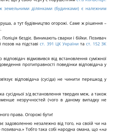
іж земельними ділянками (будинками) є належним
груша, а тут будівництво огорожі. Саме ж рішення –
.
 Поліція бездіє. Виникають сварки і бійки. Позивач
й позов на підставі
ст. 391 ЦК України
та
ст. 152 ЗК
го відповідач відмовився від встановлення суміжної
 доведення протиправності поведінки відповідача у
ов’язує відповідача (сусіда) не чинити перешкод у
ка сусідньої з/д встановлення твердих меж, а також
айменше незручностей (чого в даному випадку не
ного права. Огорожі бути!
ає задоволенню незалежно від того, на своїй чи на
о позивача.» Тобто така собі народна омана, що «
на