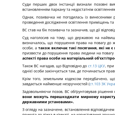
Суди перших двох інстанції визнали позовні ви
встановленням паркану та недостатнім освітленням
Однак, позивачка не погодилась із винесеними р
проведення дослідження освітлення приміщень та н
ВС став на бік позивача та зазначив, що дії відпо
Суд наголосив на тому, що державою на найвищо
визначалось, що порушення права на повагу до 
особи, а
також включає такі посягання, які не 
призвести до порушення права людини на повагу 
аспекті права особи на матеріальний об’єкт/про
Також ВС нагадав, що Відповідно до
ст.13 ЦКУ
, при
однієї особи закінчується там, де починається пра
Крім того, земельним кодексом передбачено, що
завдається найменше незручностей (
ст.103 ЗК Укр
Задовольняючи позов, ВС обґрунтовував рішення
вони можуть перешкоджати мирному користув
державними установами».
З огляду на зазначене, встановлення відповідачем 
прикута до ліжка в кімнаті, на користування зручн