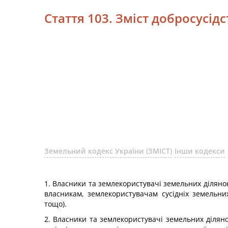
Стаття 103. Зміст добросусідс
Земельний кодекс України (ЗМІСТ)
Інши кодекси
1. Власники та землекористувачі земельних діляно
власникам, землекористувачам сусідніх земельн
тощо).
2. Власники та землекористувачі земельних ділян