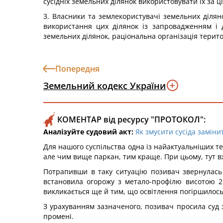
сусідніх земельних ділянок використовувати їх за
3. Власники та землекористувачі земельних діля
використання цих ділянок із запровадженням і 
земельних ділянок, раціональна організація терито
Попередня
Земельний кодекс України
КОМЕНТАР від ресурсу "ПРОТОКОЛ":
Аналізуйте судовий акт:
Як змусити сусіда заміни
Для нашого суспільства одна із найактуальніших тем: 
але чим вище паркан, тим краще. При цьому, тут в
Потрапивши в таку ситуацію позивач звернулась д
встановила огорожу з метало-профілю висотою 2 м
викликається ще й тим, що освітлення погіршилось 
З урахуванням зазначеного, позивач просила суд з
промені.