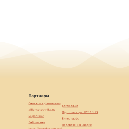
Партнери
Сережки з діамантами
pereklad.ua
alliancetechnika.ua
Підготовка до НМТ / ЗНО
миралинкс
Винна шафа
Веб мастер
Перевезення хворих
https://motokosmos.ua/