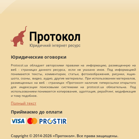
Юридические оговорки
Protocol.ua обладает авторскими правами на информацию, размещенную на
веб - страницах данного ресурса, если не указано иное. Под информацией
понимаются тексты, комментарии, статьи, фотоизображения, рисунки, ящик-
шота, сканы, видео, аудио, другие материалы. При использовании материалов,
размещенных на веб - страницах «Протокол» наличие гиперссылки открытого
для индексации поисковыми системами на protocol.ua обязательна. Под
использованием понимается копирования, адаптация, рерайтинг, модификация
и тому подобное.
Полный текст
Приймаємо до оплати
Copyright © 2014-2026 «Протокол». Все права защищены.