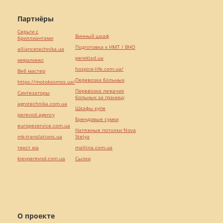
Партнёры
Серьги с
Винный шкаф
бриллиантами
Подготовка к НМТ / ВНО
alliancetechnika.ua
pereklad.ua
миралинкс
hospice-life.com.ua/
Веб мастер
Перевозка больных
https://motokosmos.ua/
Перевозка лежачих
Синтезаторы
больных за границу
agrotechnika.com.ua
Шкафы купе
perevod.agency
Брендовые сумки
europeservice.com.ua
Натяжные потолки Nova
mk-translations.ua
Stelya
текст юа
maltina.com.ua
kievperevod.com.ua
Cылки
О проекте