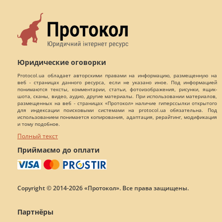
Юридические оговорки
Protocol.ua обладает авторскими правами на информацию, размещенную на
веб - страницах данного ресурса, если не указано иное. Под информацией
понимаются тексты, комментарии, статьи, фотоизображения, рисунки, ящик-
шота, сканы, видео, аудио, другие материалы. При использовании материалов,
размещенных на веб - страницах «Протокол» наличие гиперссылки открытого
для индексации поисковыми системами на protocol.ua обязательна. Под
использованием понимается копирования, адаптация, рерайтинг, модификация
и тому подобное.
Полный текст
Приймаємо до оплати
Copyright © 2014-2026 «Протокол». Все права защищены.
Партнёры