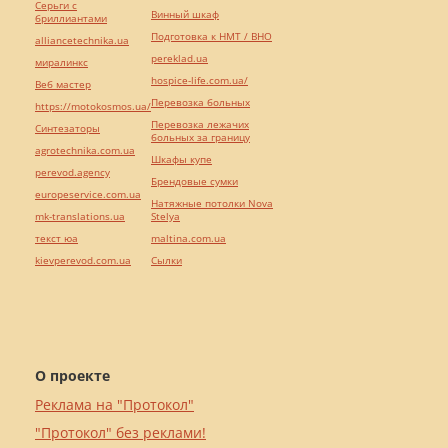
Серьги с
Винный шкаф
бриллиантами
Подготовка к НМТ / ВНО
alliancetechnika.ua
pereklad.ua
миралинкс
hospice-life.com.ua/
Веб мастер
Перевозка больных
https://motokosmos.ua/
Перевозка лежачих
Синтезаторы
больных за границу
agrotechnika.com.ua
Шкафы купе
perevod.agency
Брендовые сумки
europeservice.com.ua
Натяжные потолки Nova
mk-translations.ua
Stelya
текст юа
maltina.com.ua
kievperevod.com.ua
Cылки
О проекте
Реклама на "Протокол"
"Протокол" без реклами!