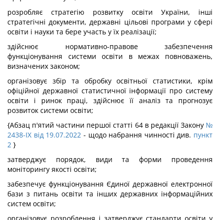
розробляє стратегію розвитку освіти України, інші
стратегічні документи, державні цільові програми у сфері
освіти і науки та бере участь у їх реалізації;
здійснює нормативно-правове забезпечення
функціонування системи освіти в межах повноважень,
визначених законом;
організовує збір та обробку освітньої статистики, крім
офіційної державної статистичної інформації про систему
освіти і ринок праці, здійснює її аналіз та прогнозує
розвиток системи освіти;
{Абзац п'ятий частини першої статті 64 в редакції Закону
№
2438-IX від 19.07.2022
- щодо набрання чинності див.
пункт
2
}
затверджує порядок, види та форми проведення
моніторингу якості освіти;
забезпечує функціонування Єдиної державної електронної
бази з питань освіти та інших державних інформаційних
систем освіти;
організовує розроблення і затверджує стандарти освіти у