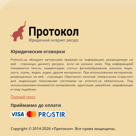
Юридические оговорки
Protocol.ua обладает авторскими правами на информацию, размещенную на
веб - страницах данного ресурса, если не указано иное. Под информацией
понимаются тексты, комментарии, статьи, фотоизображения, рисунки, ящик-
шота, сканы, видео, аудио, другие материалы. При использовании материалов,
размещенных на веб - страницах «Протокол» наличие гиперссылки открытого
для индексации поисковыми системами на protocol.ua обязательна. Под
использованием понимается копирования, адаптация, рерайтинг, модификация
и тому подобное.
Полный текст
Приймаємо до оплати
Copyright © 2014-2026 «Протокол». Все права защищены.