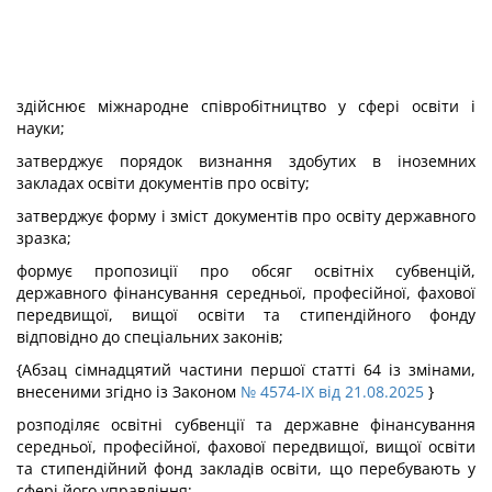
здійснює міжнародне співробітництво у сфері освіти і
науки;
затверджує порядок визнання здобутих в іноземних
закладах освіти документів про освіту;
затверджує форму і зміст документів про освіту державного
зразка;
формує пропозиції про обсяг освітніх субвенцій,
державного фінансування середньої, професійної, фахової
передвищої, вищої освіти та стипендійного фонду
відповідно до спеціальних законів;
{Абзац сімнадцятий частини першої статті 64 із змінами,
внесеними згідно із Законом
№ 4574-IX від 21.08.2025
}
розподіляє освітні субвенції та державне фінансування
середньої, професійної, фахової передвищої, вищої освіти
та стипендійний фонд закладів освіти, що перебувають у
сфері його управління;