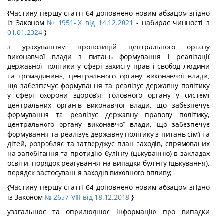
{Частину першу статті 64 доповнено новим абзацом згідно
із Законом
№ 1951-IX від 14.12.2021
- набирає чинності з
01.01.2024
}
з урахуванням пропозицій центрального органу
виконавчої влади з питань формування і реалізації
державної політики у сфері захисту прав і свобод людини
та громадянина, центрального органу виконавчої влади,
що забезпечує формування та реалізує державну політику
у сфері охорони здоров’я, головного органу у системі
центральних органів виконавчої влади, що забезпечує
формування та реалізує державну правову політику,
центрального органу виконавчої влади, що забезпечує
формування та реалізує державну політику з питань сім’ї та
дітей, розробляє та затверджує план заходів, спрямованих
на запобігання та протидію булінгу (цькуванню) в закладах
освіти, порядок реагування на випадки булінгу (цькування),
порядок застосування заходів виховного впливу;
{Частину першу статті 64 доповнено новим абзацом згідно
із Законом
№ 2657-VIII від 18.12.2018
}
узагальнює та оприлюднює інформацію про випадки