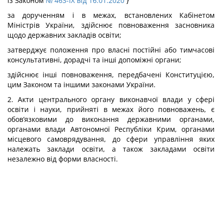
із Законом
№ 463-IX від 16.01.2020
}
за дорученням і в межах, встановлених Кабінетом
Міністрів України, здійснює повноваження засновника
щодо державних закладів освіти;
затверджує положення про власні постійні або тимчасові
консультативні, дорадчі та інші допоміжні органи;
здійснює інші повноваження, передбачені Конституцією,
цим Законом та іншими законами України.
2. Акти центрального органу виконавчої влади у сфері
освіти і науки, прийняті в межах його повноважень, є
обов’язковими до виконання державними органами,
органами влади Автономної Республіки Крим, органами
місцевого самоврядування, до сфери управління яких
належать заклади освіти, а також закладами освіти
незалежно від форми власності.