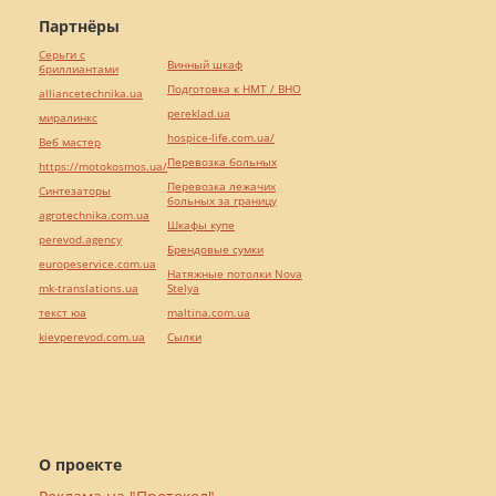
Партнёры
Серьги с
Винный шкаф
бриллиантами
Подготовка к НМТ / ВНО
alliancetechnika.ua
pereklad.ua
миралинкс
hospice-life.com.ua/
Веб мастер
Перевозка больных
https://motokosmos.ua/
Перевозка лежачих
Синтезаторы
больных за границу
agrotechnika.com.ua
Шкафы купе
perevod.agency
Брендовые сумки
europeservice.com.ua
Натяжные потолки Nova
mk-translations.ua
Stelya
текст юа
maltina.com.ua
kievperevod.com.ua
Cылки
О проекте