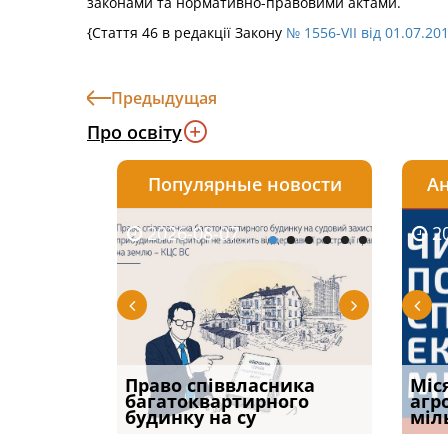
законами та нормативно-правовими актами.
{Стаття 46 в редакції Закону
№ 1556-VII від 01.07.20
Предыдущая
Про освіту
Популярные новости
Ан
2026-08-07
2026-08-03
2026-
20
р, але
Право співвласника
ФУНДАМЕНТАЛЬНА
Якщо с
Міс
илася: як
багатоквартирного
ПРОБЛЕМА «СУДОВОЇ
відшк
агр
будинку на су
ПРАКТИКИ», АБО ПР
наявні
міл