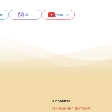
am
viber
youtube
О проекте
Реклама на "Протокол"