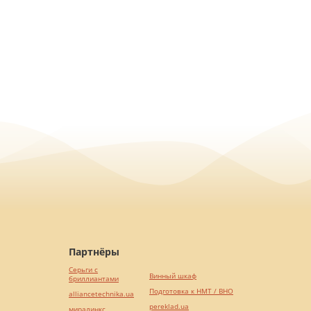
Партнёры
Серьги с
Винный шкаф
бриллиантами
Подготовка к НМТ / ВНО
alliancetechnika.ua
pereklad.ua
миралинкс