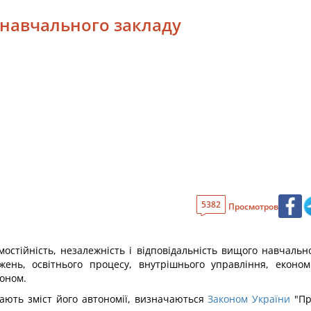
 навчального закладу
5382
Просмотров
мостійність, незалежність і відповідальність вищого навчальн
джень, освітнього процесу, внутрішнього управління, економі
коном.
ають зміст його автономії, визначаються
Законом України
"Пр