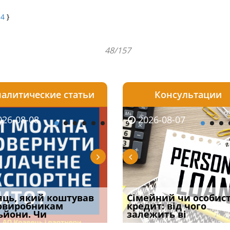
14
}
48/157
алитические статьи
Консультации
08-06
26-08-08
2026-08-05
2026-08-06
2026-08-07
2026-08-07
2026-07-30
уд встановив для
яць, який коштував
Чи потрібна ФОП
Документи, на яких не
Огляд практики ВС від
Сімейний чи особис
Восьмий ААС фак
одування шкоди
овиробникам
печатка у 2026 році:
проставляється
Ростислава Кравця, що
кредит: від чого
підтвердив, що 
с
ьйони. Чи
правила засто
апостиль: пер
опублі
залежить ві
може скас