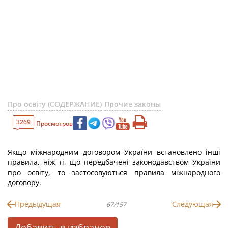
Про освіту (СОДЕРЖАНИЕ)
Прочие законы
3269
Просмотров
Якщо міжнародним договором України встановлено інші
правила, ніж ті, що передбачені законодавством України
про освіту, то застосовуються правила міжнародного
договору.
Предыдущая
Следующая
67/157
Добавить в избраное