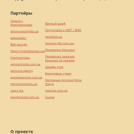
Партнёры
Серьги с
Винный шкаф
бриллиантами
Подготовка к НМТ / ВНО
alliancetechnika.ua
pereklad.ua
миралинкс
hospice-life.com.ua/
Веб мастер
Перевозка больных
https://motokosmos.ua/
Перевозка лежачих
Синтезаторы
больных за границу
agrotechnika.com.ua
Шкафы купе
perevod.agency
Брендовые сумки
europeservice.com.ua
Натяжные потолки Nova
mk-translations.ua
Stelya
текст юа
maltina.com.ua
kievperevod.com.ua
Cылки
О проекте