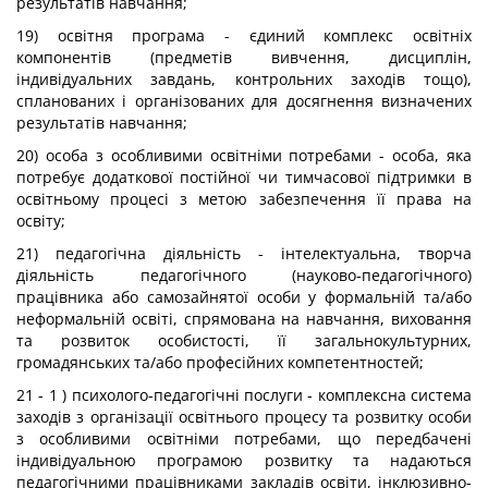
результатів навчання;
19) освітня програма - єдиний комплекс освітніх
компонентів (предметів вивчення, дисциплін,
індивідуальних завдань, контрольних заходів тощо),
спланованих і організованих для досягнення визначених
результатів навчання;
20) особа з особливими освітніми потребами - особа, яка
потребує додаткової постійної чи тимчасової підтримки в
освітньому процесі з метою забезпечення її права на
освіту;
21) педагогічна діяльність - інтелектуальна, творча
діяльність педагогічного (науково-педагогічного)
працівника або самозайнятої особи у формальній та/або
неформальній освіті, спрямована на навчання, виховання
та розвиток особистості, її загальнокультурних,
громадянських та/або професійних компетентностей;
21 - 1 ) психолого-педагогічні послуги - комплексна система
заходів з організації освітнього процесу та розвитку особи
з особливими освітніми потребами, що передбачені
індивідуальною програмою розвитку та надаються
педагогічними працівниками закладів освіти, інклюзивно-