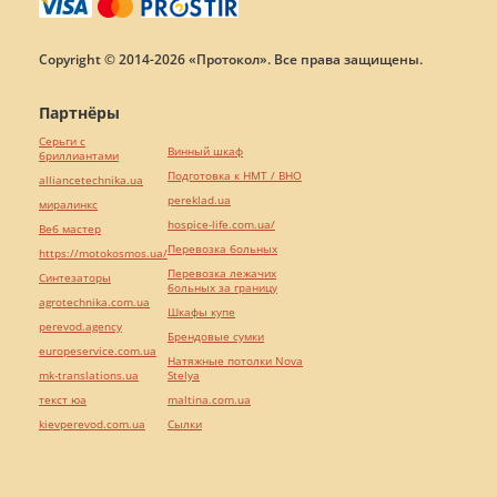
Copyright © 2014-2026 «Протокол». Все права защищены.
Партнёры
Серьги с
Винный шкаф
бриллиантами
Подготовка к НМТ / ВНО
alliancetechnika.ua
pereklad.ua
миралинкс
hospice-life.com.ua/
Веб мастер
Перевозка больных
https://motokosmos.ua/
Перевозка лежачих
Синтезаторы
больных за границу
agrotechnika.com.ua
Шкафы купе
perevod.agency
Брендовые сумки
europeservice.com.ua
Натяжные потолки Nova
mk-translations.ua
Stelya
текст юа
maltina.com.ua
kievperevod.com.ua
Cылки