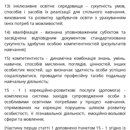
13) інклюзивне освітнє середовище - сукупність умов,
способів і засобів їх реалізації для спільного навчання,
виховання та розвитку здобувачів освіти з урахуванням
їхніх потреб та можливостей;
14) кваліфікація - визнана уповноваженим суб’єктом та
засвідчена відповідним документом стандартизована
сукупність здобутих особою компетентностей (результатів
навчання);
15) компетентність - динамічна комбінація знань, умінь,
навичок, способів мислення, поглядів, цінностей, інших
особистих якостей, що визначає здатність особи успішно
соціалізуватися, провадити професійну та/або подальшу
навчальну діяльність;
15 - 1 ) корекційно-розвиткові послуги (допомога) -
комплексна система заходів супроводження особи з
особливими освітніми потребами у процесі навчання,
спрямованих на корекцію порушень шляхом розвитку
особистості, її пізнавальної діяльності, емоційно-вольової
сфери та мовлення;
{Частину першу статті 1 доповнено пунктом 15 - 1 згідно із