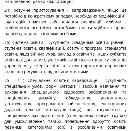
Національної рамки кваліфікацій;
24) розумне пристосування - запровадження, якщо це
потрібно в конкретному випадку, необхідних модифікацій і
адаптацій з метою забезпечення реалізації особами з
особливими освітніми потребами конституційного права
на освіту нарівні з іншими особами;
25) система освіти - сукупність складників освіти, рівнів і
ступенів освіти, кваліфікацій, освітніх програм, стандартів
освіти, ліцензійних умов, закладів освіти та інших суб’єктів
освітньої діяльності, учасників освітнього процесу, органів
управління у сфері освіти, а також нормативно-правових
актів, що регулюють відносини між ними;
25 - 1 ) спеціальне освітнє середовище - сукупність
спеціальних умов, форм, методів і засобів навчання та
виховання (спеціального кадрового забезпечення та
спеціальних дизайну, обладнання, допоміжного
устаткування, програмного забезпечення, електронних
додатків, техніки, літератури тощо), що створюються у
спеціальних закладах освіти (спеціальних класах, групах)
для уможливлення та/або полегшення здобуття освіти
певними категоріями осіб з особливими освітніми