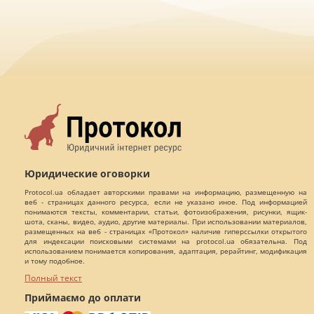
Юридические оговорки
Protocol.ua обладает авторскими правами на информацию, размещенную на
веб - страницах данного ресурса, если не указано иное. Под информацией
понимаются тексты, комментарии, статьи, фотоизображения, рисунки, ящик-
шота, сканы, видео, аудио, другие материалы. При использовании материалов,
размещенных на веб - страницах «Протокол» наличие гиперссылки открытого
для индексации поисковыми системами на protocol.ua обязательна. Под
использованием понимается копирования, адаптация, рерайтинг, модификация
и тому подобное.
Полный текст
Приймаємо до оплати