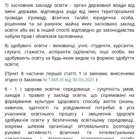
7) засновник закладу освіти - орган державної влади від
імені держави, відповідна рада від імені територіальної
громади (громад), фізична та/або юридична особа,
рішенням та за рахунок майна яких засновано заклад
освіти або які в інший спосіб відповідно до законодавства
набули прав і обов’язків засновника;
8) здобувачі освіти - вихованці, учні, студенти, курсанти,
слухачі, стажисти, аспіранти (ад’юнкти), інші особи, які
здобувають освіту за будь-яким видом та формою здобуття
освіти;
{Пункт 8 частини першої статті 1 із змінами, внесеними
згідно із Законом
№ 1369-IX від 30.03.2021
}
8 - 1 ) здорове освітнє середовище - сукупність умов,
заходів і правил у закладі освіти, що спрямовані на
формування культури здорового способу життя (знань,
навичок, здатності та усвідомленої потреби) в усіх
учасників освітнього процесу і зміцнення здоров’я
здобувачів освіти у безпечному освітньому середовищі,
зокрема шляхом організації оптимального розподілу
рухової активності, фізичних та інтелектуальних
навантажень і відпочинку, психологічного та/або