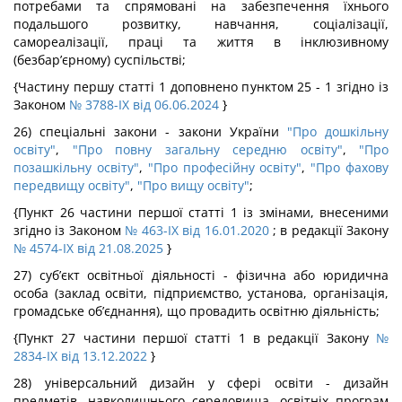
потребами та спрямовані на забезпечення їхнього
подальшого розвитку, навчання, соціалізації,
самореалізації, праці та життя в інклюзивному
(безбар’єрному) суспільстві;
{Частину першу статті 1 доповнено пунктом 25 - 1 згідно із
Законом
№ 3788-IX від 06.06.2024
}
26) спеціальні закони - закони України
"Про дошкільну
освіту"
,
"Про повну загальну середню освіту"
,
"Про
позашкільну освіту"
,
"Про професійну освіту"
,
"Про фахову
передвищу освіту"
,
"Про вищу освіту"
;
{Пункт 26 частини першої статті 1 із змінами, внесеними
згідно із Законом
№ 463-IX від 16.01.2020
; в редакції Закону
№ 4574-IX від 21.08.2025
}
27) суб’єкт освітньої діяльності - фізична або юридична
особа (заклад освіти, підприємство, установа, організація,
громадське об’єднання), що провадить освітню діяльність;
{Пункт 27 частини першої статті 1 в редакції Закону
№
2834-IX від 13.12.2022
}
28) універсальний дизайн у сфері освіти - дизайн
предметів, навколишнього середовища, освітніх програм