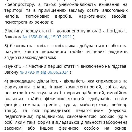
кіберпростору, а також унеможливлюють вживання на
території та в приміщеннях закладу освіти алкогольних
напоїв, тютюнових виробів, наркотичних засобів,
психотропних речовин;
{Частину першу статті 1 доповнено пунктом 2 - 1 згідно із
Законом
№ 1658-IX від 15.07.2021
}
3) безоплатна освіта - освіта, яка здобувається особою за
рахунок коштів державного та/або місцевих бюджетів
згідно із законодавством;
{Пункт 3 - 1 частини першої статті 1 виключено на підставі
Закону
№ 3792-IX від 06.06.2024
}
4) викладацька діяльність - діяльність, яка спрямована на
формування знань, інших компетентностей, світогляду,
розвиток інтелектуальних і творчих здібностей, емоційно-
вольових та/або фізичних якостей здобувачів освіти
(лекція, семінар, тренінг, курси, майстер-клас, вебінар
тощо), та яка провадиться педагогічним (науково-
педагогічним) працівником, самозайнятою особою (крім
осіб, яким така форма викладацької діяльності заборонена
законом) або іншою фізичною особою на основі