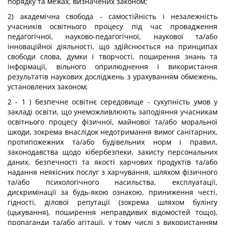
порядку та межах, визначених законом;
2) академічна свобода - самостійність і незалежність
учасників освітнього процесу під час провадження
педагогічної, науково-педагогічної, наукової та/або
інноваційної діяльності, що здійснюється на принципах
свободи слова, думки і творчості, поширення знань та
інформації, вільного оприлюднення і використання
результатів наукових досліджень з урахуванням обмежень,
установлених законом;
2 - 1 ) безпечне освітнє середовище - сукупність умов у
закладі освіти, що унеможливлюють заподіяння учасникам
освітнього процесу фізичної, майнової та/або моральної
шкоди, зокрема внаслідок недотримання вимог санітарних,
протипожежних та/або будівельних норм і правил,
законодавства щодо кібербезпеки, захисту персональних
даних, безпечності та якості харчових продуктів та/або
надання неякісних послуг з харчування, шляхом фізичного
та/або психологічного насильства, експлуатації,
дискримінації за будь-якою ознакою, приниження честі,
гідності, ділової репутації (зокрема шляхом булінгу
(цькування), поширення неправдивих відомостей тощо),
пропаганди та/або агітації, у тому числі з використанням