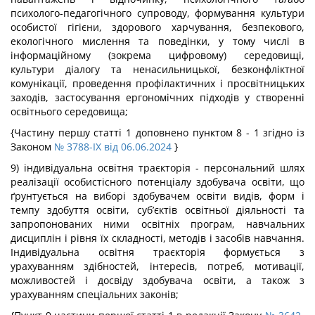
психолого-педагогічного супроводу, формування культури
особистої гігієни, здорового харчування, безпекового,
екологічного мислення та поведінки, у тому числі в
інформаційному (зокрема цифровому) середовищі,
культури діалогу та ненасильницької, безконфліктної
комунікації, проведення профілактичних і просвітницьких
заходів, застосування ергономічних підходів у створенні
освітнього середовища;
{Частину першу статті 1 доповнено пунктом 8 - 1 згідно із
Законом
№ 3788-IX від 06.06.2024
}
9) індивідуальна освітня траєкторія - персональний шлях
реалізації особистісного потенціалу здобувача освіти, що
ґрунтується на виборі здобувачем освіти видів, форм і
темпу здобуття освіти, суб’єктів освітньої діяльності та
запропонованих ними освітніх програм, навчальних
дисциплін і рівня їх складності, методів і засобів навчання.
Індивідуальна освітня траєкторія формується з
урахуванням здібностей, інтересів, потреб, мотивації,
можливостей і досвіду здобувача освіти, а також з
урахуванням спеціальних законів;