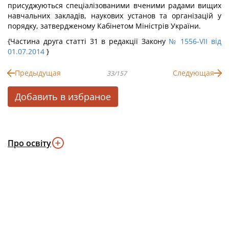
присуджуються спеціалізованими вченими радами вищих
навчальних закладів, наукових установ та організацій у
порядку, затвердженому Кабінетом Міністрів України.
{Частина друга статті 31 в редакції Закону
№ 1556-VII від
01.07.2014
}
Предыдущая
Следующая
33/157
Добавить в избраное
Про освіту