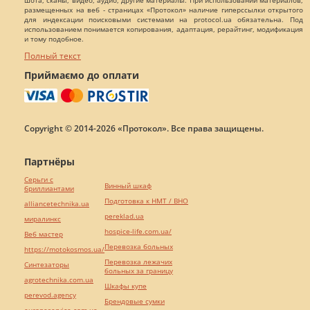
шота, сканы, видео, аудио, другие материалы. При использовании материалов,
размещенных на веб - страницах «Протокол» наличие гиперссылки открытого
для индексации поисковыми системами на protocol.ua обязательна. Под
использованием понимается копирования, адаптация, рерайтинг, модификация
и тому подобное.
Полный текст
Приймаємо до оплати
Copyright © 2014-2026 «Протокол». Все права защищены.
Партнёры
Серьги с
Винный шкаф
бриллиантами
Подготовка к НМТ / ВНО
alliancetechnika.ua
pereklad.ua
миралинкс
hospice-life.com.ua/
Веб мастер
Перевозка больных
https://motokosmos.ua/
Перевозка лежачих
Синтезаторы
больных за границу
agrotechnika.com.ua
Шкафы купе
perevod.agency
Брендовые сумки