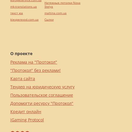
europeservice.com.ua
Натяжные потолки Nova
mk-translations.ua
Stelya
текст юа
maltina.com.ua
kievperevod.com.ua
Cылки
О проекте
Реклама на "Протокол"
"Протокол" без реклами!
Карта сайта
Тендер на юридическую услугу
Пользовательское соглашение
Допомогти ресурсу "Протокол"
Кредит онлайн
iGaming Protocol