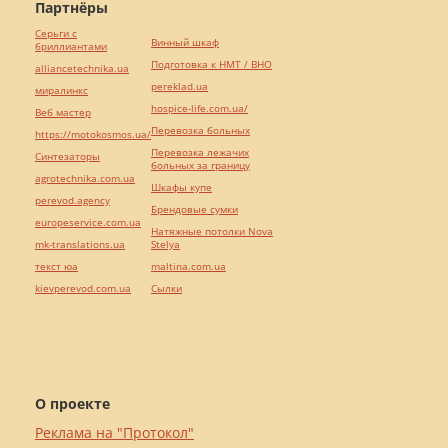
Партнёры
Серьги с
Винный шкаф
бриллиантами
Подготовка к НМТ / ВНО
alliancetechnika.ua
pereklad.ua
миралинкс
hospice-life.com.ua/
Веб мастер
Перевозка больных
https://motokosmos.ua/
Перевозка лежачих
Синтезаторы
больных за границу
agrotechnika.com.ua
Шкафы купе
perevod.agency
Брендовые сумки
europeservice.com.ua
Натяжные потолки Nova
mk-translations.ua
Stelya
текст юа
maltina.com.ua
kievperevod.com.ua
Cылки
О проекте
Реклама на "Протокол"