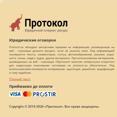
Юридические оговорки
Protocol.ua обладает авторскими правами на информацию, размещенную на
веб - страницах данного ресурса, если не указано иное. Под информацией
понимаются тексты, комментарии, статьи, фотоизображения, рисунки, ящик-
шота, сканы, видео, аудио, другие материалы. При использовании материалов,
размещенных на веб - страницах «Протокол» наличие гиперссылки открытого
для индексации поисковыми системами на protocol.ua обязательна. Под
использованием понимается копирования, адаптация, рерайтинг, модификация
и тому подобное.
Полный текст
Приймаємо до оплати
Copyright © 2014-2026 «Протокол». Все права защищены.