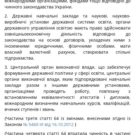
міжнародними організаціями, фондами тощо відповідно до
чинного законодавства України.
2. Державні навчальні заклади та наукові, науково-
виробничі установи державної системи освіти, органи
державного управління освітою мають право здійснювати
зовнішньоекономічну діяльність відповідно до
законодавства на основі договорів, укладених ними з
іноземними юридичними, фізичними особами, мати
власний валютний рахунок, створювати спільні
підприємства.
3. Центральний орган виконавчої влади, що забезпечує
формування державної політики у сфері освіти, центральні
органи виконавчої влади, яким підпорядковані навчальні
заклади разом з іншими державними установами,
організаціями проводять роботу, пов'язану з
встановленням еквівалентності атестатів і дипломів,
міжнародним визнанням навчальних курсів, кваліфікацій,
вчених ступенів і звань.
{Частина третя статті 64 із змінами, внесеними згідно із
Законом
№ 5460-VI від 16.10.2012
}
{Частина четверта статті 64 втратила чинність в частині