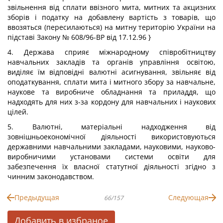
звільнення від сплати ввізного мита, митних та акцизних
зборів і податку на добавлену вартість з товарів, що
ввозяться (пересилаються) на митну територію України на
підставі Закону № 608/96-ВР від 17.12.96 }
4. Держава сприяє міжнародному співробітництву
навчальних закладів та органів управління освітою,
виділяє їм відповідні валютні асигнування, звільняє від
оподаткування, сплати мита і митного збору за навчальне,
наукове та виробниче обладнання та приладдя, що
надходять для них з-за кордону для навчальних і наукових
цілей.
5. Валютні, матеріальні надходження від
зовнішньоекономічної діяльності використовуються
державними навчальними закладами, науковими, науково-
виробничими установами системи освіти для
забезпечення їх власної статутної діяльності згідно з
чинним законодавством.
Предыдущая
Следующая
66/157
Добавить в избраное