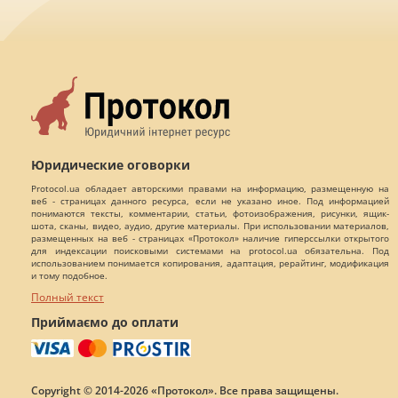
Юридические оговорки
Protocol.ua обладает авторскими правами на информацию, размещенную на
веб - страницах данного ресурса, если не указано иное. Под информацией
понимаются тексты, комментарии, статьи, фотоизображения, рисунки, ящик-
шота, сканы, видео, аудио, другие материалы. При использовании материалов,
размещенных на веб - страницах «Протокол» наличие гиперссылки открытого
для индексации поисковыми системами на protocol.ua обязательна. Под
использованием понимается копирования, адаптация, рерайтинг, модификация
и тому подобное.
Полный текст
Приймаємо до оплати
Copyright © 2014-2026 «Протокол». Все права защищены.