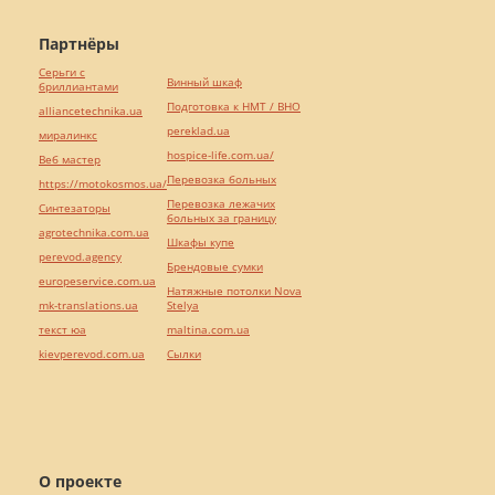
Партнёры
Серьги с
Винный шкаф
бриллиантами
Подготовка к НМТ / ВНО
alliancetechnika.ua
pereklad.ua
миралинкс
hospice-life.com.ua/
Веб мастер
Перевозка больных
https://motokosmos.ua/
Перевозка лежачих
Синтезаторы
больных за границу
agrotechnika.com.ua
Шкафы купе
perevod.agency
Брендовые сумки
europeservice.com.ua
Натяжные потолки Nova
mk-translations.ua
Stelya
текст юа
maltina.com.ua
kievperevod.com.ua
Cылки
О проекте