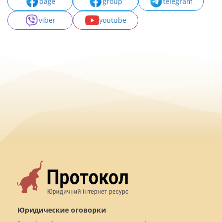
page
group
telegram
viber
youtube
Юридические оговорки