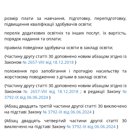
розмір плати за навчання, підготовку, перепідготовку,
підвищення кваліфікації здобувачів освіти;
перелік додаткових освітніх та інших послуг, їх вартість,
порядок надання та оплати;
правила поведінки здобувача освіти в закладі освіти;
{Частину другу статті 30 доповнено новим абзацом згідно із
Законом
№ 2657-VIII від 18.12.2018
}
положення про запобігання і протидію насильству та
жорстокому поводженню з дітьми в закладі освіти;
{Частину другу статті 30 доповнено новим абзацом згідно із
Законом
№ 2657-VIII від 18.12.2018
; в редакції Закону
№
3792-IX від 06.06.2024
}
{Абзац двадцять третій частини другої статті 30 виключено
на підставі Закону
№ 3792-IX від 06.06.2024
}
{Абзац двадцять четвертий частини другої статті 30
виключено на підставі Закону
№ 3792-IX від 06.06.2024
}