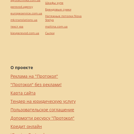
agrotechnika.com.ua
Шкафы купе
perevod.agency
Брендовые сумки
europeservice.com.ua
Натяжные потолки Nova
mk-translations.ua
Stelya
текст юа
maltina.com.ua
kievperevod.com.ua
Cылки
О проекте
Реклама на "Протокол"
"Протокол" без реклами!
Карта сайта
Тендер на юридическую услугу
Пользовательское соглашение
Допомогти ресурсу "Протокол"
Кредит онлайн