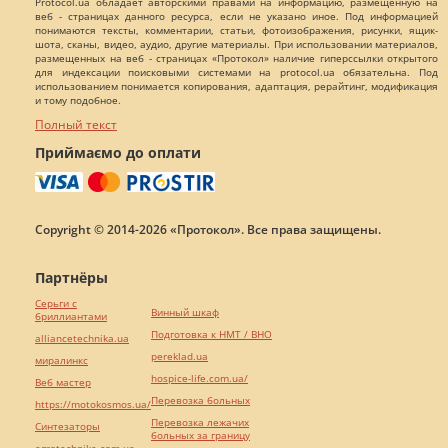
Protocol.ua обладает авторскими правами на информацию, размещенную на
веб - страницах данного ресурса, если не указано иное. Под информацией
понимаются тексты, комментарии, статьи, фотоизображения, рисунки, ящик-
шота, сканы, видео, аудио, другие материалы. При использовании материалов,
размещенных на веб - страницах «Протокол» наличие гиперссылки открытого
для индексации поисковыми системами на protocol.ua обязательна. Под
использованием понимается копирования, адаптация, рерайтинг, модификация
и тому подобное.
Полный текст
Приймаємо до оплати
Copyright © 2014-2026 «Протокол». Все права защищены.
Партнёры
Серьги с
Винный шкаф
бриллиантами
Подготовка к НМТ / ВНО
alliancetechnika.ua
pereklad.ua
миралинкс
hospice-life.com.ua/
Веб мастер
Перевозка больных
https://motokosmos.ua/
Перевозка лежачих
Синтезаторы
больных за границу