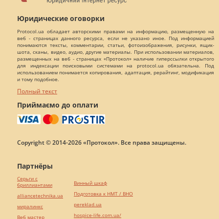
Юридические оговорки
Protocol.ua обладает авторскими правами на информацию, размещенную на
веб - страницах данного ресурса, если не указано иное. Под информацией
понимаются тексты, комментарии, статьи, фотоизображения, рисунки, ящик-
шота, сканы, видео, аудио, другие материалы. При использовании материалов,
размещенных на веб - страницах «Протокол» наличие гиперссылки открытого
для индексации поисковыми системами на protocol.ua обязательна. Под
использованием понимается копирования, адаптация, рерайтинг, модификация
и тому подобное.
Полный текст
Приймаємо до оплати
Copyright © 2014-2026 «Протокол». Все права защищены.
Партнёры
Серьги с
Винный шкаф
бриллиантами
Подготовка к НМТ / ВНО
alliancetechnika.ua
pereklad.ua
миралинкс
hospice-life.com.ua/
Веб мастер