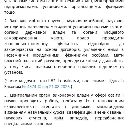
установами системи освіти іноземних країн, міжнародними
підприємствами, установами, організаціями, фондами
тощо.
2. Заклади освіти та наукові, науково-виробничі, науково-
методичні, навчально-методичні установи системи освіти,
органи державної влади та органи місцевого
самоврядування мають право провадити
зовнішньоекономічну діяльність відповідно до
законодавства на основі договорів, укладених ними з
іноземними юридичними, фізичними особами, мати
власний валютний рахунок, провадити спільну діяльність,
у тому числі шляхом створення спільних підприємств
(установ).
{Частина друга статті 82 із змінами, внесеними згідно із
Законом
№ 4574-IX від 21.08.2025
}
3. Центральний орган виконавчої влади у сфері освіти і
науки проводить роботу, пов’язану із встановленням
еквівалентності атестатів і дипломів, міжнародним
визнанням навчальних курсів, кваліфікацій, вчених звань і
наукових ступенів, крім випадків, передбачених
спеціальними законами.