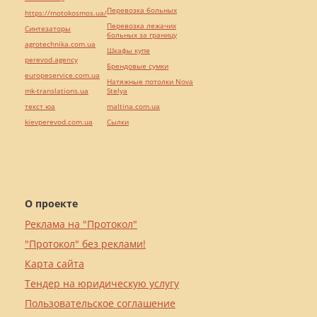
Перевозка больных
https://motokosmos.ua/
Перевозка лежачих
Синтезаторы
больных за границу
agrotechnika.com.ua
Шкафы купе
perevod.agency
Брендовые сумки
europeservice.com.ua
Натяжные потолки Nova
mk-translations.ua
Stelya
текст юа
maltina.com.ua
kievperevod.com.ua
Cылки
О проекте
Реклама на "Протокол"
"Протокол" без реклами!
Карта сайта
Тендер на юридическую услугу
Пользовательское соглашение