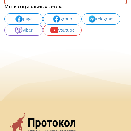
Мы в социальных сетях:
page
group
telegram
viber
youtube