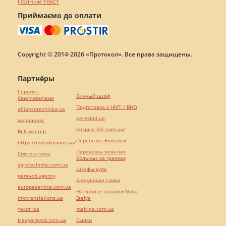
Полный текст
Приймаємо до оплати
Copyright © 2014-2026 «Протокол». Все права защищены.
Партнёры
Серьги с
Винный шкаф
бриллиантами
Подготовка к НМТ / ВНО
alliancetechnika.ua
pereklad.ua
миралинкс
hospice-life.com.ua/
Веб мастер
Перевозка больных
https://motokosmos.ua/
Перевозка лежачих
Синтезаторы
больных за границу
agrotechnika.com.ua
Шкафы купе
perevod.agency
Брендовые сумки
europeservice.com.ua
Натяжные потолки Nova
mk-translations.ua
Stelya
текст юа
maltina.com.ua
kievperevod.com.ua
Cылки