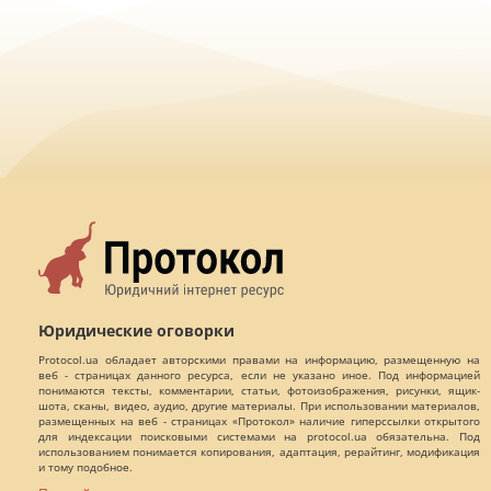
Юридические оговорки
Protocol.ua обладает авторскими правами на информацию, размещенную на
веб - страницах данного ресурса, если не указано иное. Под информацией
понимаются тексты, комментарии, статьи, фотоизображения, рисунки, ящик-
шота, сканы, видео, аудио, другие материалы. При использовании материалов,
размещенных на веб - страницах «Протокол» наличие гиперссылки открытого
для индексации поисковыми системами на protocol.ua обязательна. Под
использованием понимается копирования, адаптация, рерайтинг, модификация
и тому подобное.