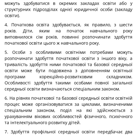
можуть здобуватися в окремих закладах освіти або у
структурних підрозділах однієї юридичної особи (закладу
освіти).
4. Початкова освіта здобувається, як правило, з шести
років. Діти, яким на початок навчального року
виповнилося сім років, повинні розпочинати здобуття
початкової освіти цього ж навчального року.
5. Особи з особливими освітніми потребами можуть
розпочинати здобуття початкової освіти з іншого віку, а
тривалість здобуття ними початкової та базової середньої
освіти може бути подовжена з доповненням освітньої
програми корекційно-розвитковим складником.
Особливості здобуття такими особами повної загальної
середньої освіти визначаються спеціальним законом.
6. На рівнях початкової та базової середньої освіти освітній
процес може організовуватися за циклами, визначеними
спеціальним законом, поділ на які здійснюється з
урахуванням вікових особливостей фізичного, психічного
та інтелектуального розвитку дітей.
7. Здобуття профільної середньої освіти передбачає два