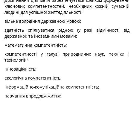
Досягнення цієї мети забезпечується шляхом формування
ключових компетентностей, необхідних кожній сучасній
людині для успішної життєдіяльності:
вільне володіння державною мовою;
здатність спілкуватися рідною (у разі відмінності від
державної) та іноземними мовами;
математична компетентність;
компетентності у галузі природничих наук, техніки і
технологій;
інноваційність;
екологічна компетентність;
інформаційно-комунікаційна компетентність;
навчання впродовж життя;