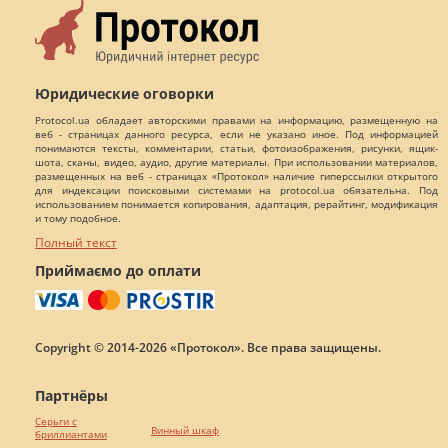
Юридические оговорки
Protocol.ua обладает авторскими правами на информацию, размещенную на
веб - страницах данного ресурса, если не указано иное. Под информацией
понимаются тексты, комментарии, статьи, фотоизображения, рисунки, ящик-
шота, сканы, видео, аудио, другие материалы. При использовании материалов,
размещенных на веб - страницах «Протокол» наличие гиперссылки открытого
для индексации поисковыми системами на protocol.ua обязательна. Под
использованием понимается копирования, адаптация, рерайтинг, модификация
и тому подобное.
Полный текст
Приймаємо до оплати
Copyright © 2014-2026 «Протокол». Все права защищены.
Партнёры
Серьги с
Винный шкаф
бриллиантами