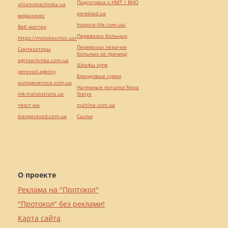
Подготовка к НМТ / ВНО
alliancetechnika.ua
pereklad.ua
миралинкс
hospice-life.com.ua/
Веб мастер
Перевозка больных
https://motokosmos.ua/
Перевозка лежачих
Синтезаторы
больных за границу
agrotechnika.com.ua
Шкафы купе
perevod.agency
Брендовые сумки
europeservice.com.ua
Натяжные потолки Nova
mk-translations.ua
Stelya
текст юа
maltina.com.ua
kievperevod.com.ua
Cылки
О проекте
Реклама на "Протокол"
"Протокол" без реклами!
Карта сайта