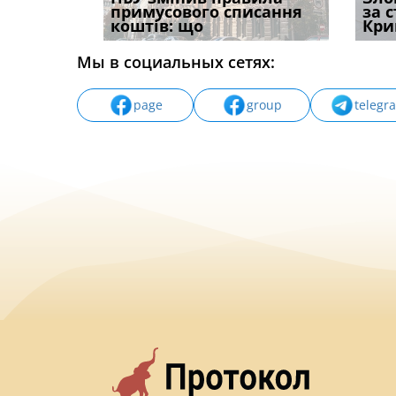
способом
примусового списання
компенсацію за
відшк
за 
вих
коштів: що
незаконні дії
наявні
Кри
Мы в социальных сетях:
page
group
telegr