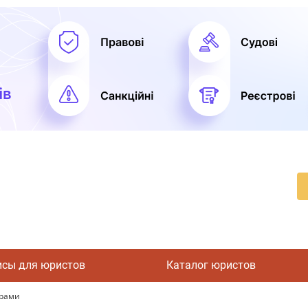
исы для юристов
Каталог юристов
грами