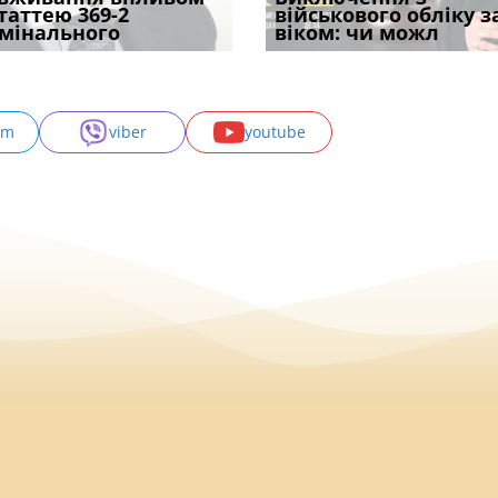
одування шкоди
статтею 369-2
кримінальному
проставляється
відстрочки за іншою
військового обліку з
підтвердив, що 
с
мінального
провадженні: я
апостиль: пер
підставою: нов
віком: чи можл
може скас
am
viber
youtube