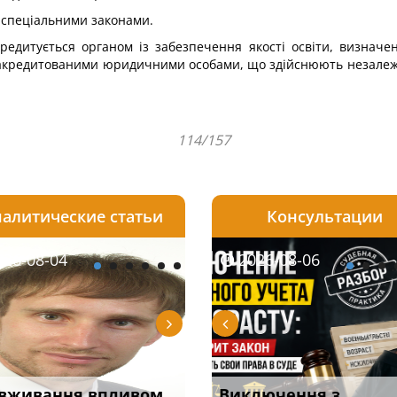
я спеціальними законами.
акредитується органом із забезпечення якості освіти, визнач
кредитованими юридичними особами, що здійснюють незалежне о
114/157
алитические статьи
Консультации
08-06
26-08-04
2026-08-05
2026-08-06
2026-08-04
2026-08-06
2026-07-30
уд встановив для
вживання впливом
Особливості захисту у
Документи, на яких не
Переоформлення
Виключення з
Восьмий ААС фак