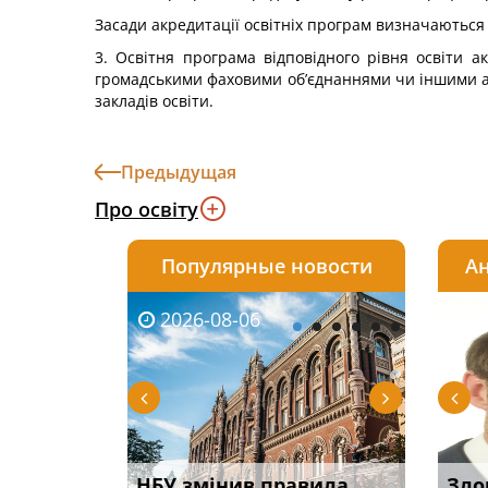
Засади акредитації освітніх програм визначаютьс
3. Освітня програма відповідного рівня освіти 
громадськими фаховими об’єднаннями чи іншими а
закладів освіти.
Предыдущая
Про освіту
Популярные новости
Ан
2026-08-06
2026-08-03
2026-
20
і
НБУ змінив правила
Водії можуть отримати
Якщо с
Зло