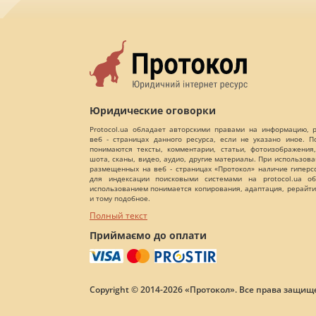
Юридические оговорки
Protocol.ua обладает авторскими правами на информацию,
веб - страницах данного ресурса, если не указано иное. 
понимаются тексты, комментарии, статьи, фотоизображения,
шота, сканы, видео, аудио, другие материалы. При использов
размещенных на веб - страницах «Протокол» наличие гиперс
для индексации поисковыми системами на protocol.ua об
использованием понимается копирования, адаптация, рерайти
и тому подобное.
Полный текст
Приймаємо до оплати
Copyright © 2014-2026 «Протокол». Все права защищ