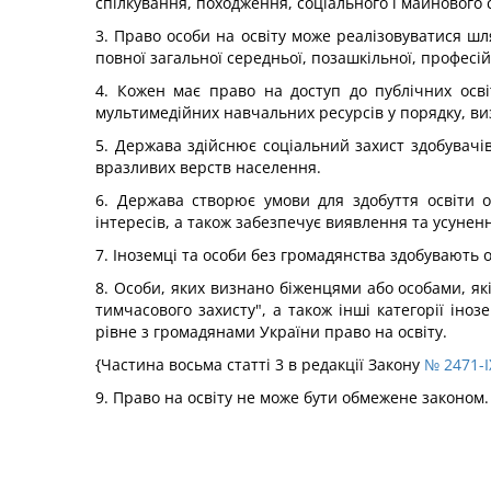
спілкування, походження, соціального і майнового с
3. Право особи на освіту може реалізовуватися шля
повної загальної середньої, позашкільної, професій
4. Кожен має право на доступ до публічних осві
мультимедійних навчальних ресурсів у порядку, в
5. Держава здійснює соціальний захист здобувачів
вразливих верств населення.
6. Держава створює умови для здобуття освіти 
інтересів, а також забезпечує виявлення та усунен
7. Іноземці та особи без громадянства здобувають о
8. Особи, яких визнано біженцями або особами, як
тимчасового захисту", а також інші категорії ін
рівне з громадянами України право на освіту.
{Частина восьма статті 3 в редакції Закону
№ 2471-I
9. Право на освіту не може бути обмежене законом.