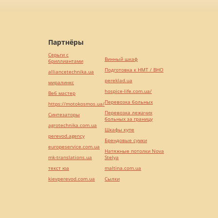
Партнёры
Серьги с
Винный шкаф
бриллиантами
Подготовка к НМТ / ВНО
alliancetechnika.ua
pereklad.ua
миралинкс
hospice-life.com.ua/
Веб мастер
Перевозка больных
https://motokosmos.ua/
Перевозка лежачих
Синтезаторы
больных за границу
agrotechnika.com.ua
Шкафы купе
perevod.agency
Брендовые сумки
europeservice.com.ua
Натяжные потолки Nova
mk-translations.ua
Stelya
текст юа
maltina.com.ua
kievperevod.com.ua
Cылки