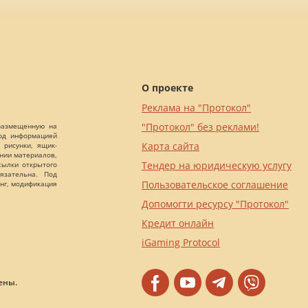
О проекте
Реклама на "Протокол"
"Протокол" без реклами!
 размещенную на
Под информацией
Карта сайта
 рисунки, ящик-
ании материалов,
Тендер на юридическую услугу
сылки открытого
язательна. Под
Пользовательское соглашение
нг, модификация
Допомогти ресурсу "Протокол"
Кредит онлайн
iGaming Protocol
ены.