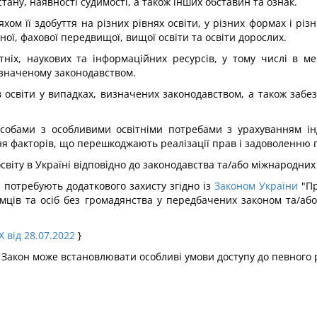
тану, наявності судимості, а також інших обставин та ознак.
хом її здобуття на різних рівнях освіти, у різних формах і різн
ної, фахової передвищої, вищої освіти та освіти дорослих.
тніх, наукових та інформаційних ресурсів, у тому числі в ме
изначеному законодавством.
 освіти у випадках, визначених законодавством, а також забез
особами з особливими освітніми потребами з урахуванням інд
ня факторів, що перешкоджають реалізації прав і задоволенню по
світу в Україні відповідно до законодавства та/або міжнародних
і потребують додаткового захисту згідно із
Законом України
"Пр
оземців та осіб без громадянства у передбачених законом та/
X від 28.07.2022
}
 Закон може встановлювати особливі умови доступу до певного рів