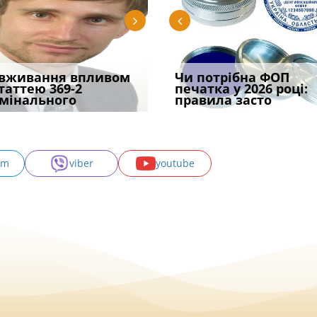
трафував
вживання впливом
Скорочення під час
Чоловік помер, але
Переоформлення
Чи потрібна ФОП
При зарахуванні в
ира військової
статтею 369-2
воєнного стану: як діяти
позика залишилася: як
відстрочки за іншою
печатка у 2026 році:
покарання днів
и за ігн
мінального
робото
фраза «на
підставою: нов
правила засто
тримання пі
am
viber
youtube