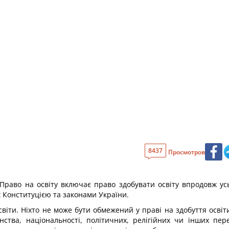
8437
Просмотров
 Право на освіту включає право здобувати освіту впродовж ус
х Конституцією та законами України.
світи. Ніхто не може бути обмежений у праві на здобуття освіти
адянства, національності, політичних, релігійних чи інших п