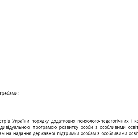
отребами;
стрів України порядку додаткових психолого-педагогічних і к
ндивідуальною програмою розвитку особи з особливими освіт
ам на надання державної підтримки особам з особливими освіт