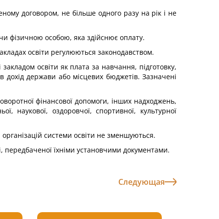
ному договором, не більше одного разу на рік і не
чи фізичною особою, яка здійснює оплату.
 закладах освіти регулюються законодавством.
закладом освіти як плата за навчання, підготовку,
і в дохід держави або місцевих бюджетів. Зазначені
зповоротної фінансової допомоги, інших надходжень,
ї, наукової, оздоровчої, спортивної, культурної
в, організацій системи освіти не зменшуються.
і, передбаченої їхніми установчими документами.
Следующая