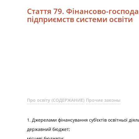
Стаття 79. Фінансово-господар
підприємств системи освіти
Про освіту (СОДЕРЖАНИЕ)
Прочие законы
1. Джерелами фінансування суб’єктів освітньої діял
державний бюджет;
місцеві бюджети;