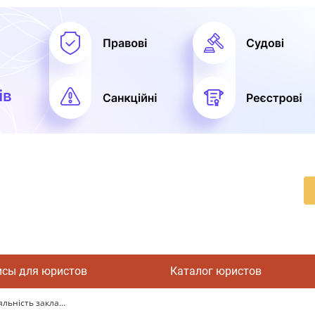
исы для юристов
Каталог юристов
льність закла...