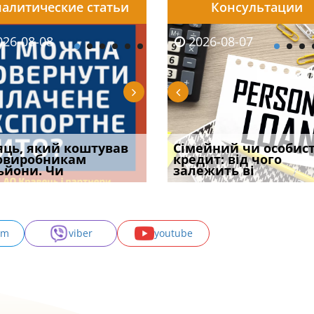
алитические статьи
Консультации
08-06
26-08-08
2026-08-05
2026-08-06
2026-08-07
2026-08-07
2026-07-30
уд встановив для
яць, який коштував
Чи потрібна ФОП
Документи, на яких не
Огляд практики ВС від
Сімейний чи особис
Восьмий ААС фак
одування шкоди
овиробникам
печатка у 2026 році:
проставляється
Ростислава Кравця, що
кредит: від чого
підтвердив, що 
с
ьйони. Чи
правила засто
апостиль: пер
опублі
залежить ві
може скас
am
viber
youtube