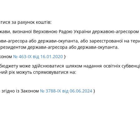
атися за рахунок коштів:
ержави, визнаної Верховною Радою України державою-агресором
ви-агресора або держави-окупанта, або зареєстрованої на тери
є резидентом держави-агресора або держави-окупанта.
аконом
№ 463-IX від 16.01.2020
}
 бюджету може здійснюватися шляхом надання освітніх субвенці
ний рік можуть спрямовуватися на:
 згідно із Законом
№ 3788-IX від 06.06.2024
}