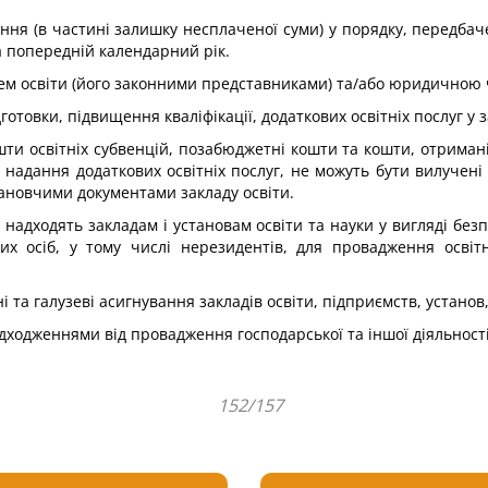
ння (в частині залишку несплаченої суми) у порядку, передбаче
а попередній календарний рік.
ачем освіти (його законними представниками) та/або юридичною 
готовки, підвищення кваліфікації, додаткових освітніх послуг у
ти освітніх субвенцій, позабюджетні кошти та кошти, отримані 
а надання додаткових освітніх послуг, не можуть бути вилучен
ановчими документами закладу освіти.
 надходять закладам і установам освіти та науки у вигляді бе
 осіб, у тому числі нерезидентів, для провадження освітньо
і та галузеві асигнування закладів освіти, підприємств, устано
дходженнями від провадження господарської та іншої діяльност
152/157