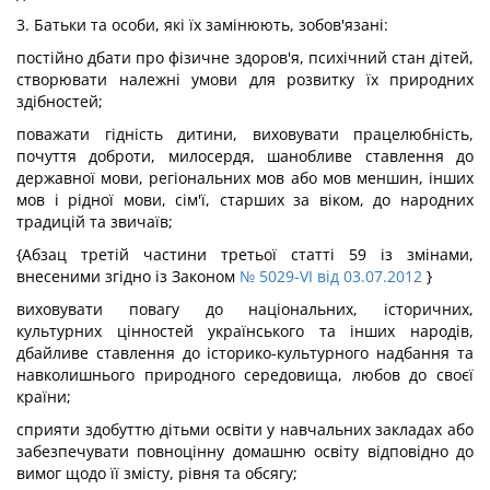
3. Батьки та особи, які їх замінюють, зобов'язані:
постійно дбати про фізичне здоров'я, психічний стан дітей,
створювати належні умови для розвитку їх природних
здібностей;
поважати гідність дитини, виховувати працелюбність,
почуття доброти, милосердя, шанобливе ставлення до
державної мови, регіональних мов або мов меншин, інших
мов і рідної мови, сім'ї, старших за віком, до народних
традицій та звичаїв;
{Абзац третій частини третьої статті 59 із змінами,
внесеними згідно із Законом
№ 5029-VI від 03.07.2012
}
виховувати повагу до національних, історичних,
культурних цінностей українського та інших народів,
дбайливе ставлення до історико-культурного надбання та
навколишнього природного середовища, любов до своєї
країни;
сприяти здобуттю дітьми освіти у навчальних закладах або
забезпечувати повноцінну домашню освіту відповідно до
вимог щодо її змісту, рівня та обсягу;