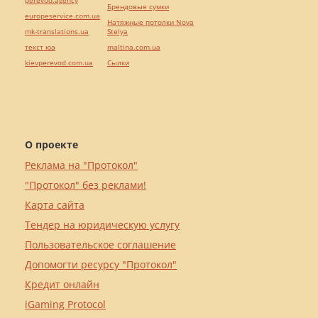
perevod.agency
Брендовые сумки
europeservice.com.ua
Натяжные потолки Nova
mk-translations.ua
Stelya
текст юа
maltina.com.ua
kievperevod.com.ua
Cылки
О проекте
Реклама на "Протокол"
"Протокол" без реклами!
Карта сайта
Тендер на юридическую услугу
Пользовательское соглашение
Допомогти ресурсу "Протокол"
Кредит онлайн
iGaming Protocol