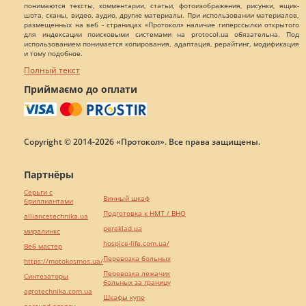
понимаются тексты, комментарии, статьи, фотоизображения, рисунки, ящик-
шота, сканы, видео, аудио, другие материалы. При использовании материалов,
размещенных на веб - страницах «Протокол» наличие гиперссылки открытого
для индексации поисковыми системами на protocol.ua обязательна. Под
использованием понимается копирования, адаптация, рерайтинг, модификация
и тому подобное.
Полный текст
Приймаємо до оплати
Copyright © 2014-2026 «Протокол». Все права защищены.
Партнёры
Серьги с
Винный шкаф
бриллиантами
Подготовка к НМТ / ВНО
alliancetechnika.ua
pereklad.ua
миралинкс
hospice-life.com.ua/
Веб мастер
Перевозка больных
https://motokosmos.ua/
Перевозка лежачих
Синтезаторы
больных за границу
agrotechnika.com.ua
Шкафы купе