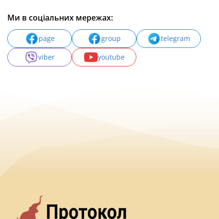
Ми в соціальних мережах:
page
group
telegram
viber
youtube