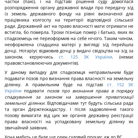
частки (паю), і на підставі рішення суду домоглася
розпорядження органу державної влади про передачу з/д
із земель державного фонду на рівні визначеної для
працівника колгоспу на території відповідної сільської
ради. Державний акт на право власності мати отримати не
встигла, бо померла. Трохи пізніше помер і батько, яких як
спадкоємець не переоформив на себе нічого. Таким чином,
неоформлена спадщина матері у вигляді з/д перейшла
дочці. Нотаріус відмовив дочці у видачі свідоцтва на з/д за
законом, керуючись
ст. 125 ЗК України
. (немає
правовстановлюючих документів).
У даному випадку для спадкоємця неправильним буде
подавати позов про визнання права власності на земельну
ділянку. А правильним буде на підставі
ст. 152 ЗК
України
подавати
позов про визнання права в порядку
спадкування за законом на завершення приватизації
земельної ділянки
. Відповідачами тут будуть сільська рада
та орган Держгеокадастру. І після задоволення такого
позову вимагати від цих же органів державну реєстрації
права власності на успадковану земельну ділянку як
звичайний заявник.
Хоча мабуть це буде ще один судовий процес аж до ВС…