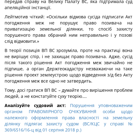
передав справу на Велику Палату ВС, яка підтримала суд
апеляційної інстанції.
Лейтмотив чіткий: «Оскільки відмова сусіда підписати Акт
погодження меж не порушує право позивача на
приватизацію земельної ділянки, то спосіб захисту
порушеного права обраний ним неправильно і у позові
слід відмовити.»
В теорії позиція ВП ВС зрозуміла, проте на практиці вона
не вирішує спір, і не захищає право позивача. Адже, сусід
після такого рішення Акт погодження меж звичайно не
підпише, а орган Держгеокадастру незважаючи на таке
рішення проект землеустрою щодо відведення з/д без Акту
погодження меж все одно не затвердить.
Тому, досі гратися ВП ВС – думайте про вирішення проблем
людей, а не констатуйте суху теорію….
Аналізуйте судовий акт:
Порушення уповноваженим
органом ПРАВОМІРНОГО ОЧІКУВАННЯ особи щодо
належного оформлення права власності на земельну
ділянку підлягає захисту судом (ВС/КЦС у справі №
369/6516/16-ц від 01 серпня 2018 р.)