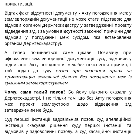
приватизації.
Відтак факт відсутності документу - Акту погодження меж у
землевпорядній документації не може стати підставою для
відмови органом Держгеокадастру у затвердженні проекту
відведення з/д. ( за умови відсутності законної причини для
відмови у погодженні меж сусідом, яка встановлена
органом Держгеокадастру).
А тепер починається саме цікаве. Позивачу при
оформленні землевпорядної документації сусід відмовив у
підписанні Акту погодження меж без пояснення причин, і
той подав до суду
позов про визнання права на
приватизацію земельної ділянки без погодження меж із
суміжним землекористувачем
.
Чому, саме такий позов?
Бо йому відкрито сказали у
Держгеокадастрі, і не тільки там, що без Акту погодження
меж проект землеустрою щодо відведення з/д
затверджений не буде.
Суд першої інстанції задовільнив позов, суд апеляційної
інстанції скасував рішення суду першої інстанції та
відмовив у задоволенні позову, а суд касаційної інстанції