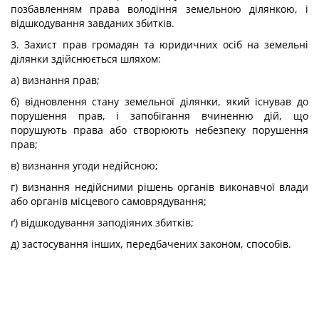
позбавленням права володіння земельною ділянкою, і
відшкодування завданих збитків.
3. Захист прав громадян та юридичних осіб на земельні
ділянки здійснюється шляхом:
а) визнання прав;
б) відновлення стану земельної ділянки, який існував до
порушення прав, і запобігання вчиненню дій, що
порушують права або створюють небезпеку порушення
прав;
в) визнання угоди недійсною;
г) визнання недійсними рішень органів виконавчої влади
або органів місцевого самоврядування;
ґ) відшкодування заподіяних збитків;
д) застосування інших, передбачених законом, способів.