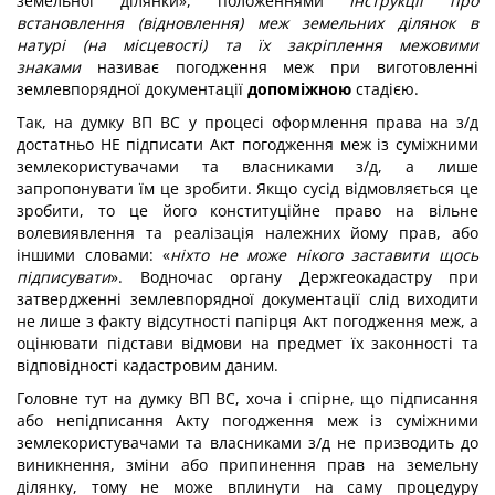
земельної ділянки», положеннями
Інструкції про
встановлення (відновлення) меж земельних ділянок в
натурі (на місцевості) та їх закріплення межовими
знаками
називає погодження меж при виготовленні
землевпорядної документації
допоміжною
стадією.
Так, на думку ВП ВС у процесі оформлення права на з/д
достатньо НЕ підписати Акт погодження меж із суміжними
землекористувачами та власниками з/д, а лише
запропонувати їм це зробити. Якщо сусід відмовляється це
зробити, то це його конституційне право на вільне
волевиявлення та реалізація належних йому прав, або
іншими словами: «
ніхто не може нікого заставити щось
підписувати
». Водночас органу Держгеокадастру при
затвердженні землевпорядної документації слід виходити
не лише з факту відсутності папірця Акт погодження меж, а
оцінювати підстави відмови на предмет їх законності та
відповідності кадастровим даним.
Головне тут на думку ВП ВС, хоча і спірне, що підписання
або непідписання Акту погодження меж із суміжними
землекористувачами та власниками з/д не призводить до
виникнення, зміни або припинення прав на земельну
ділянку, тому не може вплинути на саму процедуру