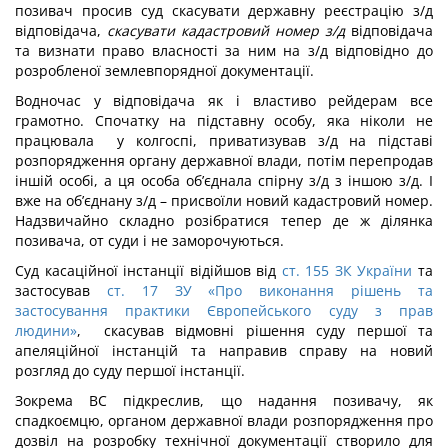
позивач просив суд скасувати державну реєстрацію з/д
відповідача,
скасувати кадастровий номер з/д
відповідача
та визнати право власності за ним на з/д відповідно до
розробленої землевпорядної документації.
Водночас у відповідача як і властиво рейдерам все
грамотно. Спочатку на підставну особу, яка ніколи не
працювала у колгоспі, приватизував з/д на підставі
розпорядження органу державної влади, потім перепродав
іншій особі, а ця особа об’єднала спірну з/д з іншою з/д. І
вже на об’єднану з/д – присвоїли новий кадастровий номер.
Надзвичайно складно розібратися тепер де ж ділянка
позивача, от суди і не заморочуються.
Суд касаційної інстанції відійшов від
ст. 155 ЗК України
та
застосував
ст. 17 ЗУ «Про виконання рішень та
застосування практики Європейського суду з прав
людини»
, скасував відмовні рішення суду першої та
апеляційної інстанцій та направив справу на новий
розгляд до суду першої інстанції.
Зокрема ВС підкреслив, що надання позивачу, як
спадкоємцю, органом державної влади розпорядження про
дозвіл на розробку технічної документації створило для