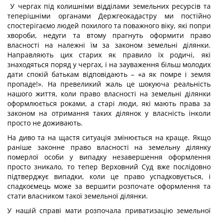
У чергах під колишніми відділами земельних ресурсів та
теперішніми органами Держгеокадастру ми постійно
спостерігаємо людей похилого та поважного віку, які попри
хвороби, недуги та втому прагнуть оформити право
власності на належні їм за законом земельні ділянки.
Направляють цих старих як правило їх родичі, які
знаходяться поряд у чергах, і на зауваження більш молодих
дати спокій батькам відповідають – «а як помре і земля
пропаде!». На превеликий жаль це шокуюча реальність
нашого життя, коли право власності на земельні ділянки
оформлюється роками, а старі люди, які мають права за
законом на отримання таких ділянок у власність інколи
просто не доживають.
На диво та на щастя ситуація змінюється на краще. Якщо
раніше законне право власності на земельну ділянку
померлої особи у випадку незавершення оформлення
просто зникало, то тепер Верховний Суд вже послідовно
підтверджує випадки, коли це право успадковується, і
спадкоємець може за вершити розпочате оформлення та
стати власником такої земельної ділянки.
У нашій справі мати розпочала приватизацію земельної