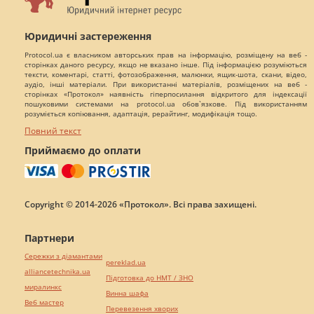
Юридичні застереження
Protocol.ua є власником авторських прав на інформацію, розміщену на веб -
сторінках даного ресурсу, якщо не вказано інше. Під інформацією розуміються
тексти, коментарі, статті, фотозображення, малюнки, ящик-шота, скани, відео,
аудіо, інші матеріали. При використанні матеріалів, розміщених на веб -
сторінках «Протокол» наявність гіперпосилання відкритого для індексації
пошуковими системами на protocol.ua обов`язкове. Під використанням
розуміється копіювання, адаптація, рерайтинг, модифікація тощо.
Повний текст
Приймаємо до оплати
Copyright © 2014-2026 «Протокол». Всі права захищені.
Партнери
Сережки з діамантами
pereklad.ua
alliancetechnika.ua
Підготовка до НМТ / ЗНО
миралинкс
Винна шафа
Веб мастер
Перевезення хворих