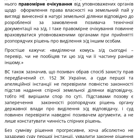
нього
правомірне очікування
від уповноважених органів
щодо оформлення права власності на земельний пай у
вигляді винесеної в натурі земельної ділянки відповідно до
розробленої за замовлення позивача технічної
документації на з/д. І таке правомірне очікування повинне
враховуватися уповноваженими органами при прийнятті
розпорядчих рішень про виділення з/д іншим особам.
Простіше кажучи: «виділяючи комусь з/д сьогодні –
перевір, чи не пообіцяв ти цю з/д чи її частину раніше
іншому.»
ВС також зазначив, що позивач обрав спосіб захисту прав
передбачений ст. 152 ЗК України, а суди першої та
апеляційної інстанції не перевірили повністю законності
підстав надання спірної земельної ділянки відповідачу,
тобто НЕ вирішили спор по суті. Підставами позову є
заперечення законності розпорядчих рішень органу
державної влади про виділення з/д відповідачу, і суд
повинен перевіряти наведені позивачем аргументи, а не
лише констатувати чинність спірних рішень.
Без сумніву рішення прогресивне, хоча абсолютно не
заздримо суду першої інстанції, ухвалити законне рішення