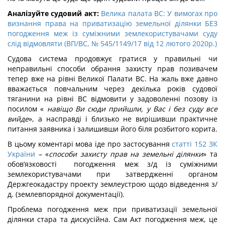
Аналізуйте судовий акт:
Велика палата ВС: У вимогах про
визнання права на приватизацію земельної ділянки БЕЗ
погодження меж із суміжними землекористувачами суду
слід відмовляти (ВП/ВС, № 545/1149/17 від 12 лютого 2020р.)
Судова система продовжує гратися у правильні чи
неправильні способи обрання захисту прав позивачем
тепер вже на рівні Великої Палати ВС. На жаль вже давно
вважається повчальним через декілька років судової
тяганини на рівні ВС відмовити у задоволенні позову із
посилом «
навіщо Ви сюди прийшли, у Вас і без суду все
вийде
», а насправді і близько не вирішивши практичне
питання заявника і залишивши його біля розбитого корита.
В цьому коментарі мова іде про застосування
статті 152 ЗК
України
– «
способи захисту прав на земельні ділянки
» та
обов’язковості погодження меж з/д із суміжними
землекористувачами при затвердженні органом
Держгеокадастру проекту землеустрою щодо відведення з/
д. (землевпорядної документації).
Проблема погодження меж при приватизації земельної
ділянки стара та дискусійна. Сам Акт погодження меж, це