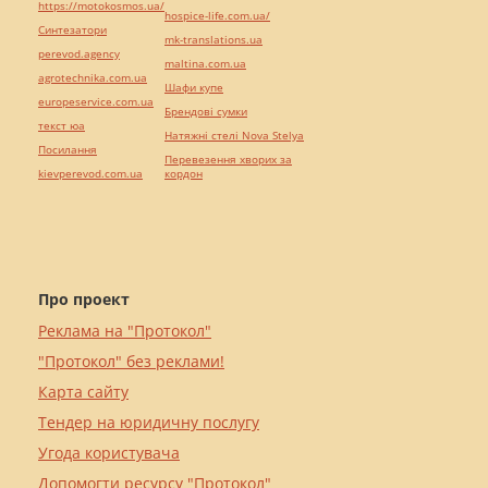
https://motokosmos.ua/
hospice-life.com.ua/
Синтезатори
mk-translations.ua
perevod.agency
maltina.com.ua
agrotechnika.com.ua
Шафи купе
europeservice.com.ua
Брендові сумки
текст юа
Натяжні стелі Nova Stelya
Посилання
Перевезення хворих за
kievperevod.com.ua
кордон
Про проект
Реклама на "Протокол"
"Протокол" без реклами!
Карта сайту
Тендер на юридичну послугу
Угода користувача
Допомогти ресурсу "Протокол"