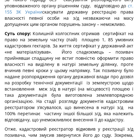
уповноваженого органу рішенням суду, віддповідно до
ст.
155 ЗК України
скасувати державну реєстрацію права
власності певної особи на з/д незважаючи на масу
допущених цим органом порушень закону – неможливо.
Суть спору:
Колишній колгоспник отримав сертифікат на
право на земельну частку (пай) площею 1, 85 умовних
кадастрових гектарів. За життя сертифікат у державний акт
«не матеріалізував». Його спадкоємець – позивач
прийнявши спадщину не встиг повністю оформити право
власності на виділену в натурі земельну ділянку, проте
вчинив певні кроки у цьому напрямку. Так позивачу було
надане розпорядження органу державної влади про дозвіл
на розробку технічної документації із землеустрою щодо
встановлення меж з/д в натурі (на місцевості) площею і
така документація була виготовлена землевпорядною
організацією. На стадії розгляду документів кадастровим
реєстратором з’ясувалося, що винесена в натурі з/д на
100% перетинає частину іншої більшої з/д, яка належить
відповідачу, що унеможливлює внесення її до кадастру.
Отже, кадастровий реєстратор відмовив у реєстрації з/д
позивача, чим змусив звернутися його до суду. Зокрема,