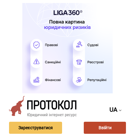
UA
Зареєструватися
Ввійти