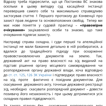
Відразу треба підкреслити, що ця Постанова ВС знакова
оскільки в цьому випадку суд касаційної інстанції
перевершив самого себе та максимально справедливо
застосував статтю 1 Першого протоколу до Конвенції про
захист прав людини та основоположних свобод. Тепер ми
має нове поняття у судовій практиці –
«правомірне
очікування»
зацікавленої особи та знаємо, що таке
очікування підлягає захисту.
Насправді справа складна, і суди першої та апеляційної
інстанції не мали бажання детально в ній розбиратися, а
вдалися до традиційного підходу при оскарженні
правовстановлюючих документів на землю. Так,
державний акт на право власності на з/д виданий на
підставі рішення органу місцевого самоврядування чи
розпорядження органу державної влади, хоча відповідно
до
ст. ст. 125
,
126 ЗК України
і підтверджує право власності
на з/д, проте фактично є похідним документом. Для
скасування державного акту, точніше державної реєстрації
з/д, необхідно скасувати розпорядчий документ – довести
позивачу його незаконність і при цьому дотриматися усіх
складних правил підвідомчості.
За такого підходу без скасування розпорядчого акту