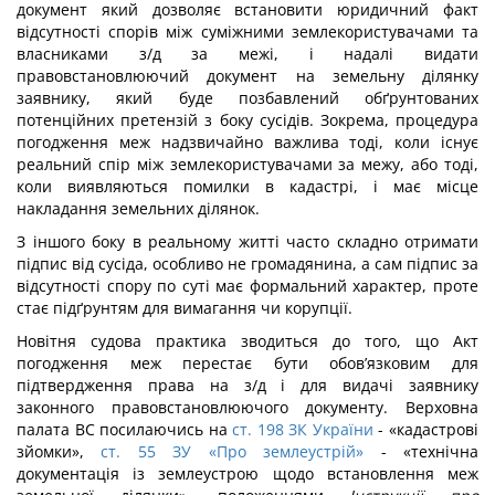
документ який дозволяє встановити юридичний факт
відсутності спорів між суміжними землекористувачами та
власниками з/д за межі, і надалі видати
правовстановлюючий документ на земельну ділянку
заявнику, який буде позбавлений обґрунтованих
потенційних претензій з боку сусідів. Зокрема, процедура
погодження меж надзвичайно важлива тоді, коли існує
реальний спір між землекористувачами за межу, або тоді,
коли виявляються помилки в кадастрі, і має місце
накладання земельних ділянок.
З іншого боку в реальному житті часто складно отримати
підпис від сусіда, особливо не громадянина, а сам підпис за
відсутності спору по суті має формальний характер, проте
стає підґрунтям для вимагання чи корупції.
Новітня судова практика зводиться до того, що Акт
погодження меж перестає бути обов’язковим для
підтвердження права на з/д і для видачі заявнику
законного правовстановлюючого документу. Верховна
палата ВС посилаючись на
ст. 198 ЗК України
- «кадастрові
зйомки»,
ст. 55 ЗУ «Про землеустрій»
- «технічна
документація із землеустрою щодо встановлення меж