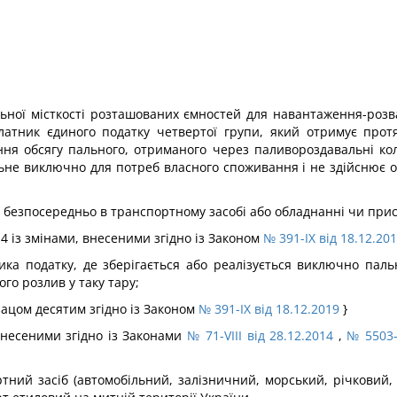
льної місткості розташованих ємностей для навантаження-розв
платник єдиного податку четвертої групи, який отримує прот
ня обсягу пального, отриманого через паливороздавальні коло
альне виключно для потреб власного споживання і не здійснює о
о безпосередньо в транспортному засобі або обладнанні чи прис
 14 із змінами, внесеними згідно із Законом
№ 391-IX від 18.12.20
ика податку, де зберігається або реалізується виключно паль
го розлив у таку тару;
бзацом десятим згідно із Законом
№ 391-IX від 18.12.2019
}
, внесеними згідно із Законами
№ 71-VIII від 28.12.2014
,
№ 5503-
ртний засіб (автомобільний, залізничний, морський, річковий,