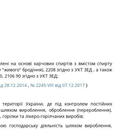
влені на основі харчових спиртів з вмістом спирту
 "живого" бродіння), 2208 згідно з УКТ ЗЕД , а також
, 2106 90 згідно з УКТ ЗЕД;
ід 28.12.2014
,
№ 2245-VIII від 07.12.2017
}
 території України, де під контролем постійних
 шляхом вироблення, оброблення (перероблення),
 горілки та лікеро-горілчаних виробів;
вою господарську діяльність шляхом вироблення,