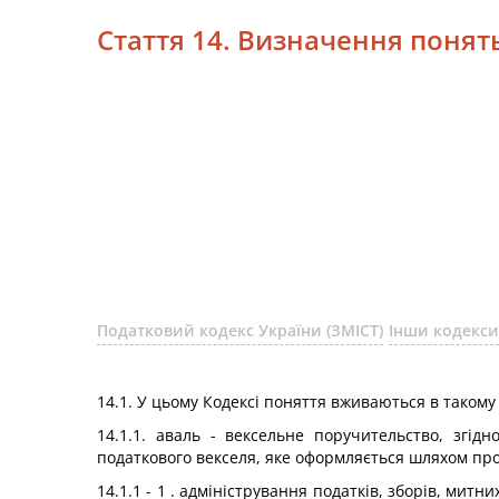
Стаття 14. Визначення понят
Податковий кодекс України (ЗМІСТ)
Інши кодекси
14.1. У цьому Кодексі поняття вживаються в такому
14.1.1. аваль - вексельне поручительство, згі
податкового векселя, яке оформляється шляхом про
14.1.1 - 1 . адміністрування податків, зборів, мит