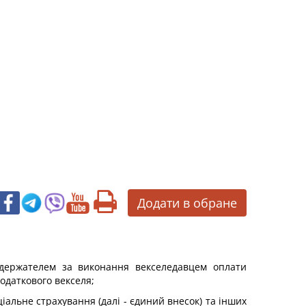
Додати в обране
ледержателем за виконання векселедавцем оплати
одаткового векселя;
ціальне страхування (далі - єдиний внесок) та інших