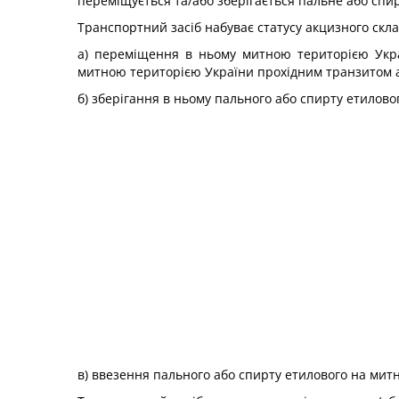
переміщується та/або зберігається пальне або спир
Транспортний засіб набуває статусу акцизного скл
а) переміщення в ньому митною територією Укра
митною територією України прохідним транзитом 
б) зберігання в ньому пального або спирту етиловог
в) ввезення пального або спирту етилового на митн