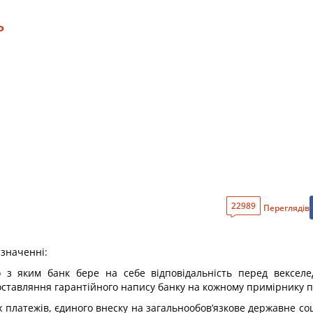
ь
22989
Переглядів
 значенні:
дно з яким банк бере на себе відповідальність перед вексе
ставляння гарантійного напису банку на кожному примірнику п
них платежів, єдиного внеску на загальнообов’язкове державне со