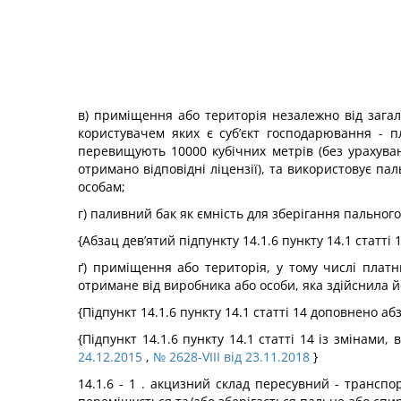
в) приміщення або територія незалежно від зага
користувачем яких є суб’єкт господарювання - 
перевищують 10000 кубічних метрів (без урахуван
отримано відповідні ліцензії), та використовує п
особам;
г) паливний бак як ємність для зберігання пальног
{Абзац дев’ятий підпункту 14.1.6 пункту 14.1 статті
ґ) приміщення або територія, у тому числі платн
отримане від виробника або особи, яка здійснила йо
{Підпункт 14.1.6 пункту 14.1 статті 14 доповнено а
{Підпункт 14.1.6 пункту 14.1 статті 14 із змінами
24.12.2015
,
№ 2628-VIII від 23.11.2018
}
14.1.6 - 1 . акцизний склад пересувний - транспо