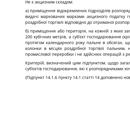
Не є акцизним складом:
а) приміщення відокремлених підрозділів розпоря
видачі маркованих марками акцизного податку гор
роздрібної торгівлі відповідно до отриманої розпор
б) приміщення або територія, на кожній з яких з
200 кубічних метрів, а суб’єкт господарювання (к
протягом календарного року пальне в обсягах, щ
колонки в місцях роздрібної торгівлі пальним,
промислової переробки і не здійснює операцій з ре
Критерій, визначений цим підпунктом, щодо загал
суб’єктів господарювання, які є розпорядниками хо
{Підпункт 14.1.6 пункту 14.1 статті 14 доповнено н