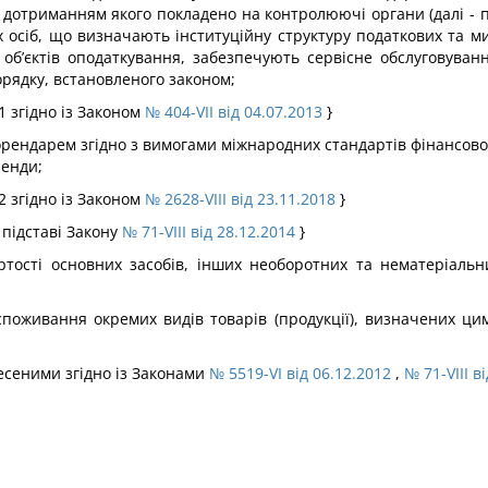
 дотриманням якого покладено на контролюючі органи (далі - под
 осіб, що визначають інституційну структуру податкових та ми
 об’єктів оподаткування, забезпечують сервісне обслуговуван
орядку, встановленого законом;
 1 згідно із Законом
№ 404-VII від 04.07.2013
}
й орендарем згідно з вимогами міжнародних стандартів фінансово
ренди;
 2 згідно із Законом
№ 2628-VIII від 23.11.2018
}
 підставі Закону
№ 71-VIII від 28.12.2014
}
ртості основних засобів, інших необоротних та нематеріальн
споживання окремих видів товарів (продукції), визначених ци
внесеними згідно із Законами
№ 5519-VI від 06.12.2012
,
№ 71-VIII в