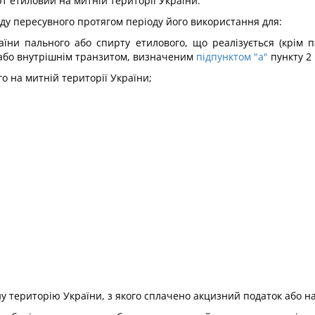
т етиловий на митній території України.
аду пересувного протягом періоду його використання для:
їни пального або спирту етилового, що реалізується (крім п
або внутрішнім транзитом, визначеним
підпунктом "а"
пункту 2
о на митній території України;
у територію України, з якого сплачено акцизний податок або на