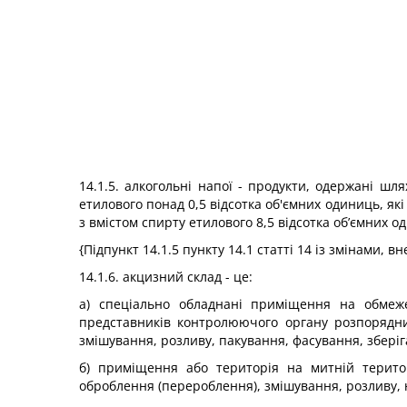
14.1.5. алкогольні напої - продукти, одержані шл
етилового понад 0,5 відсотка об'ємних одиниць, які 
з вмістом спирту етилового 8,5 відсотка об’ємних од
{Підпункт 14.1.5 пункту 14.1 статті 14 із змінами, 
14.1.6. акцизний склад - це:
а) спеціально обладнані приміщення на обмежен
представників контролюючого органу розпорядни
змішування, розливу, пакування, фасування, зберіга
б) приміщення або територія на митній територ
оброблення (перероблення), змішування, розливу, 