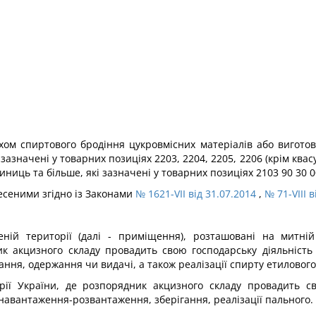
яхом спиртового бродіння цукровмісних матеріалів або вигото
зазначені у товарних позиціях 2203, 2204, 2205, 2206 (крім квасу
иниць та більше, які зазначені у товарних позиціях 2103 90 30 00
внесеними згідно із Законами
№ 1621-VII від 31.07.2014
,
№ 71-VIII в
ій території (далі - приміщення), розташовані на митній
к акцизного складу провадить свою господарську діяльність
ння, одержання чи видачі, а також реалізації спирту етилового,
ії України, де розпорядник акцизного складу провадить с
навантаження-розвантаження, зберігання, реалізації пального.