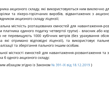
дника акцизного складу, які використовуються ним виключно дл
ілки та лікеро-горілчаних виробів, відвантажених з акцизно
ядником акцизного складу ліцензії;
агальна місткість розташованих ємностей для навантаження-р
рім платника єдиного податку четвертої групи) - власник або к
о не перевищують 1000 кубічних метрів (без урахування обся
 на які отримано відповідні ліцензії), та використовує пал
алізації та зберігання пального іншим особам.
ьної місткості ємностей для навантаження-розвантаження та з
ча б одного акцизного складу;
овим абзацом згідно із Законом
№ 391-IX від 18.12.2019
}