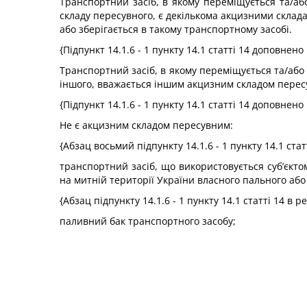
Транспортний засіб, в якому переміщується та/аб
складу пересувного, є декількома акцизними склада
або зберігається в такому транспортному засобі.
{Підпункт 14.1.6 - 1 пункту 14.1 статті 14 доповнен
Транспортний засіб, в якому переміщується та/або 
іншого, вважається іншим акцизним складом перес
{Підпункт 14.1.6 - 1 пункту 14.1 статті 14 доповнен
Не є акцизним складом пересувним:
{Абзац восьмий підпункту 14.1.6 - 1 пункту 14.1 стат
транспортний засіб, що використовується суб’єкт
на митній території України власного пального аб
{Абзац підпункту 14.1.6 - 1 пункту 14.1 статті 14 в р
паливний бак транспортного засобу;