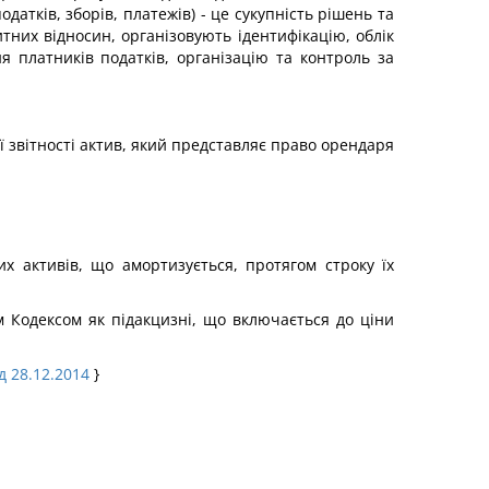
атків, зборів, платежів) - це сукупність рішень та
тних відносин, організовують ідентифікацію, облік
ня платників податків, організацію та контроль за
ї звітності актив, який представляє право орендаря
их активів, що амортизується, протягом строку їх
м Кодексом як підакцизні, що включається до ціни
ід 28.12.2014
}