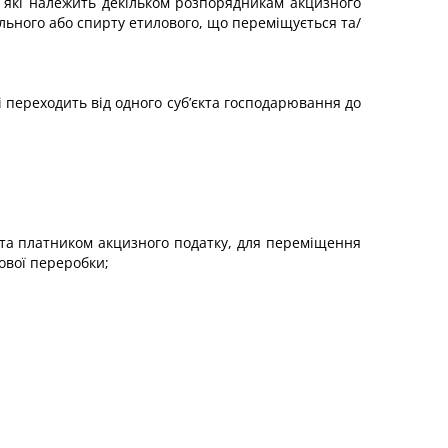
а які належить декільком розпорядникам акцизного
ального або спирту етилового, що переміщується та/
і переходить від одного суб’єкта господарювання до
 та платником акцизного податку, для переміщення
ової переробки;