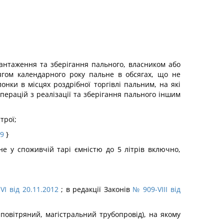
антаження та зберігання пального, власником або
ягом календарного року пальне в обсягах, що не
нки в місцях роздрібної торгівлі пальним, на які
перацій з реалізації та зберігання пального іншим
трої;
19
}
не у споживчій тарі ємністю до 5 літрів включно,
VI від 20.11.2012
; в редакції Законів
№ 909-VIII від
 повітряний, магістральний трубопровід), на якому