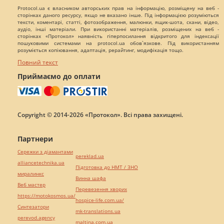
Protocol.ua є власником авторських прав на інформацію, розміщену на веб -
сторінках даного ресурсу, якщо не вказано інше. Під інформацією розуміються
тексти, коментарі, статті, фотозображення, малюнки, ящик-шота, скани, відео,
аудіо, інші матеріали. При використанні матеріалів, розміщених на веб -
сторінках «Протокол» наявність гіперпосилання відкритого для індексації
пошуковими системами на protocol.ua обов`язкове. Під використанням
розуміється копіювання, адаптація, рерайтинг, модифікація тощо.
Повний текст
Приймаємо до оплати
Copyright © 2014-2026 «Протокол». Всі права захищені.
Партнери
Сережки з діамантами
pereklad.ua
alliancetechnika.ua
Підготовка до НМТ / ЗНО
миралинкс
Винна шафа
Веб мастер
Перевезення хворих
https://motokosmos.ua/
hospice-life.com.ua/
Синтезатори
mk-translations.ua
perevod.agency
maltina.com.ua