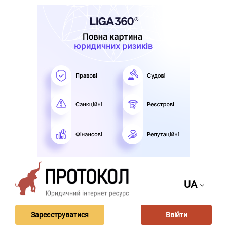
UA
Зареєструватися
Ввійти