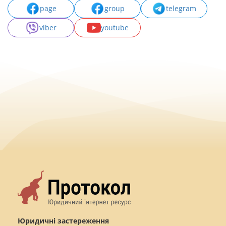
page
group
telegram
viber
youtube
Юридичні застереження