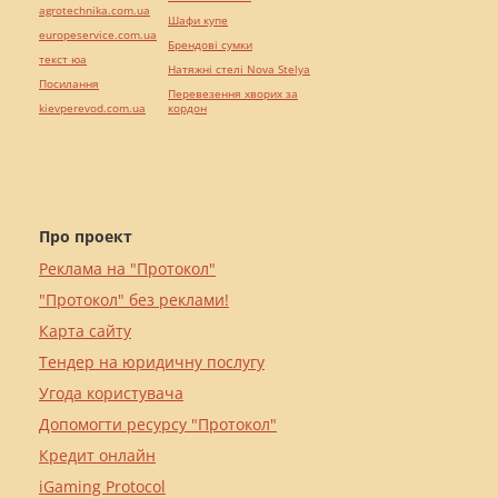
agrotechnika.com.ua
Шафи купе
europeservice.com.ua
Брендові сумки
текст юа
Натяжні стелі Nova Stelya
Посилання
Перевезення хворих за
kievperevod.com.ua
кордон
Про проект
Реклама на "Протокол"
"Протокол" без реклами!
Карта сайту
Тендер на юридичну послугу
Угода користувача
Допомогти ресурсу "Протокол"
Кредит онлайн
iGaming Protocol