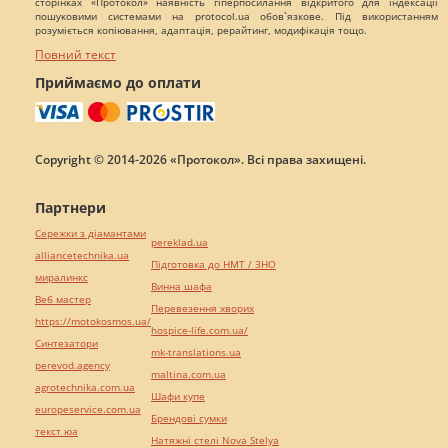
сторінках «Протокол» наявність гіперпосилання відкритого для індексації
пошуковими системами на protocol.ua обов`язкове. Під використанням
розуміється копіювання, адаптація, рерайтинг, модифікація тощо.
Повний текст
Приймаємо до оплати
Copyright © 2014-2026 «Протокол». Всі права захищені.
Партнери
Сережки з діамантами
pereklad.ua
alliancetechnika.ua
Підготовка до НМТ / ЗНО
миралинкс
Винна шафа
Веб мастер
Перевезення хворих
https://motokosmos.ua/
hospice-life.com.ua/
Синтезатори
mk-translations.ua
perevod.agency
maltina.com.ua
agrotechnika.com.ua
Шафи купе
europeservice.com.ua
Брендові сумки
текст юа
Натяжні стелі Nova Stelya