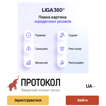
UA
Зареєструватися
Ввійти