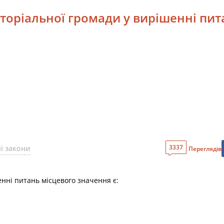
риторіальної громади у вирішенні пи
3337
і закони
Переглядів
енні питань місцевого значення є: