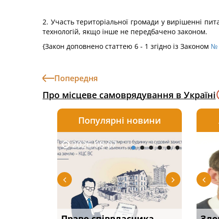
2. Участь територіальної громади у вирішенні пи
технологій, якщо інше не передбачено законом.
{Закон доповнено статтею 6 - 1 згідно із Законом
№ 
Попередня
Про місцеве самоврядування в Україні
Популярні новини
2026-08-07
2026-08-03
2026-
20
р, але
Право співвласника
Водії можуть отримати
Якщо с
Зло