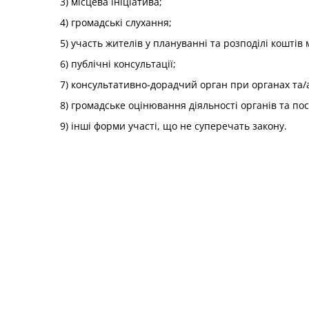
3) місцева ініціатива;
4) громадські слухання;
5) участь жителів у плануванні та розподілі коштів
6) публічні консультації;
7) консультативно-дорадчий орган при органах та/
8) громадське оцінювання діяльності органів та по
9) інші форми участі, що не суперечать закону.