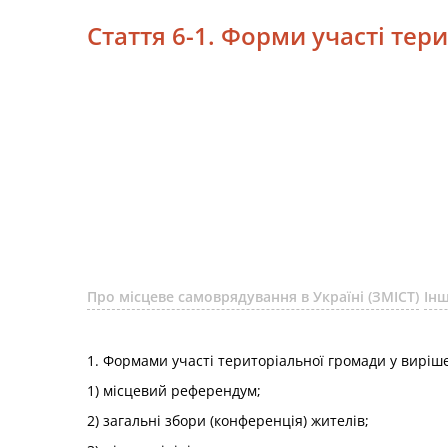
Стаття 6-1. Форми участі те
Про місцеве самоврядування в Україні (ЗМІСТ)
Інш
1. Формами участі територіальної громади у виріш
1) місцевий референдум;
2) загальні збори (конференція) жителів;