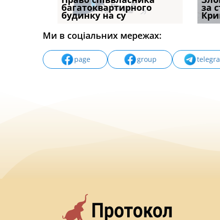
илася: як
багатоквартирного
компенсацію за
відшк
за 
будинку на су
незаконні дії
наявні
Кри
Ми в соціальних мережах:
page
group
telegr