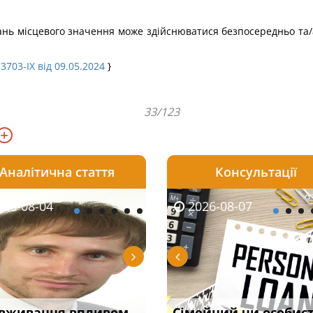
тань місцевого значення може здійснюватися безпосередньо та
3703-IX від 09.05.2024
}
33/123
Аналітична стаття
Консультації
08-06
26-08-04
2026-08-05
2026-08-06
2026-08-04
2026-08-07
2026-07-30
уд встановив для
вживання впливом
Чи потрібна ФОП
Документи, на яких не
Переоформлення
Сімейний чи особис
Восьмий ААС фак