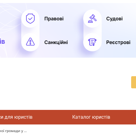
си для юристів
Каталог юристів
ї громади у ...