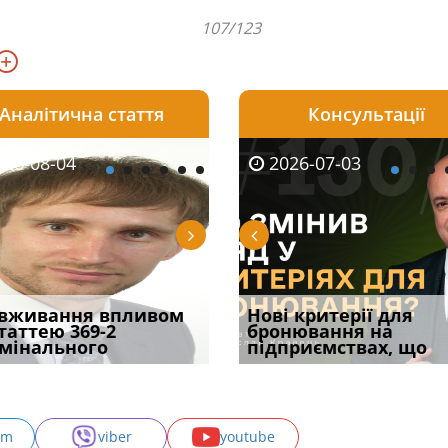
107/123
Аналітична стаття
Консультації
08-06
26-08-04
2026-05-25
2026-08-06
2026-08-04
2026-07-03
2026-07-30
уд встановив для
вживання впливом
Кого з юристів замінить
Документи, на яких не
Переоформлення
Нові критерії для
Восьмий ААС фак
одування шкоди
статтею 369-2
ШІ, а хто зароблятиме
проставляється
відстрочки за іншою
бронювання на
підтвердив, що 
с
мінального
міль
апостиль: пер
підставою: нов
підприємствах, що
може скас
am
viber
youtube