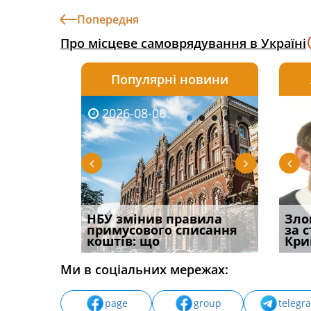
Попередня
Про місцеве самоврядування в Україні
Популярні новини
2026-08-06
2026-08-03
2026-
20
і
НБУ змінив правила
Водії можуть отримати
Якщо с
Зло
способом
примусового списання
компенсацію за
відшк
за 
вих
коштів: що
незаконні дії
наявні
Кри
Ми в соціальних мережах:
page
group
telegr