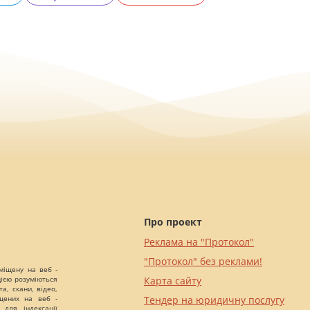
Про проект
Реклама на "Протокол"
"Протокол" без реклами!
міщену на веб -
цією розуміються
Карта сайту
а, скани, відео,
іщених на веб -
Тендер на юридичну послугу
 для індексації