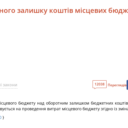
ьного залишку коштів місцевих бюдж
12038
і закони
Переглядів
ісцевого бюджету над оборотним залишком бюджетних коштів 
вується на проведення витрат місцевого бюджету згідно із змі
0
}