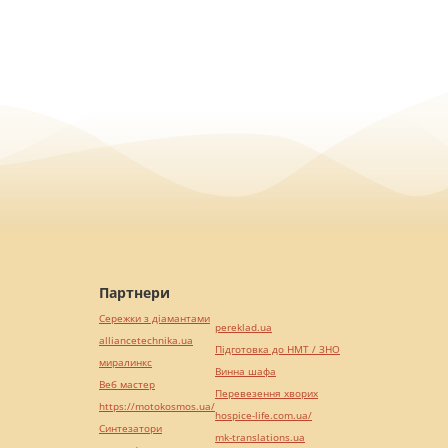
Партнери
Сережки з діамантами
pereklad.ua
alliancetechnika.ua
Підготовка до НМТ / ЗНО
миралинкс
Винна шафа
Веб мастер
Перевезення хворих
https://motokosmos.ua/
hospice-life.com.ua/
Синтезатори
mk-translations.ua