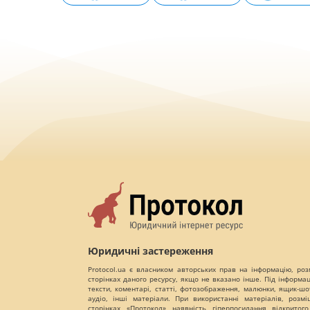
Юридичні застереження
Protocol.ua є власником авторських прав на інформацію, роз
сторінках даного ресурсу, якщо не вказано інше. Під інформа
тексти, коментарі, статті, фотозображення, малюнки, ящик-шот
аудіо, інші матеріали. При використанні матеріалів, розм
сторінках «Протокол» наявність гіперпосилання відкритого