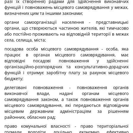
разі їх створення) радами для здійснення виконавчих
функцій і повноважень місцевого самоврядування у межах,
визначених цим та іншими законами;
органи самоорганізації населення - представницькі
органи, що створюються частиною жителів, які тимчасово
або постійно проживають на відповідній території в межах
села, селища, міста;
посадова особа місцевого самоврядування - особа, яка
працює в органах місцевого самоврядування, має
відповідні посадові повноваження у здійсненні
організаційно-розпорядчих та консультативно-дорадчих
функцій і отримує заробітну плату за рахунок місцевого
бюджету;
делеговані повноваження - повноваження органів
виконавчої влади, надані органам місцевого
самоврядування законом, а також повноваження органів
місцевого самоврядування, які передаються відповідним
місцевим державним адміністраціям за рішенням
районних, обласних рад;
право комунальної власності - право територіальної
громади володіти, доцільно, економно, ефективно