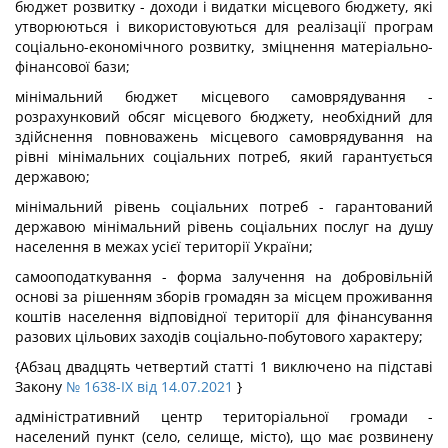
бюджет розвитку - доходи і видатки місцевого бюджету, які
утворюються і використовуються для реалізації програм
соціально-економічного розвитку, зміцнення матеріально-
фінансової бази;
мінімальний бюджет місцевого самоврядування -
розрахунковий обсяг місцевого бюджету, необхідний для
здійснення повноважень місцевого самоврядування на
рівні мінімальних соціальних потреб, який гарантується
державою;
мінімальний рівень соціальних потреб - гарантований
державою мінімальний рівень соціальних послуг на душу
населення в межах усієї території України;
самооподаткування - форма залучення на добровільній
основі за рішенням зборів громадян за місцем проживання
коштів населення відповідної території для фінансування
разових цільових заходів соціально-побутового характеру;
{Абзац двадцять четвертий статті 1 виключено на підставі
Закону
№ 1638-IX від 14.07.2021
}
адміністративний центр територіальної громади -
населений пункт (село, селище, місто), що має розвинену