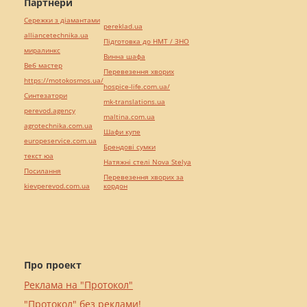
Партнери
Сережки з діамантами
pereklad.ua
alliancetechnika.ua
Підготовка до НМТ / ЗНО
миралинкс
Винна шафа
Веб мастер
Перевезення хворих
https://motokosmos.ua/
hospice-life.com.ua/
Синтезатори
mk-translations.ua
perevod.agency
maltina.com.ua
agrotechnika.com.ua
Шафи купе
europeservice.com.ua
Брендові сумки
текст юа
Натяжні стелі Nova Stelya
Посилання
Перевезення хворих за
kievperevod.com.ua
кордон
Про проект
Реклама на "Протокол"
"Протокол" без реклами!