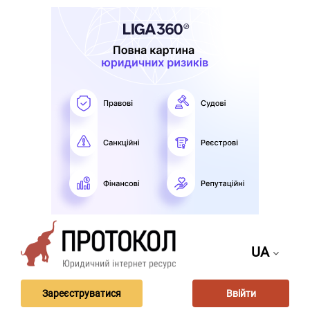
UA
Зареєструватися
Ввійти