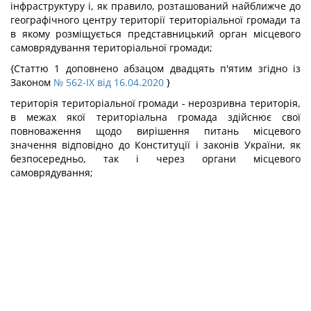
інфраструктуру і, як правило, розташований найближче до
географічного центру території територіальної громади та
в якому розміщується представницький орган місцевого
самоврядування територіальної громади;
{Статтю 1 доповнено абзацом двадцять п'ятим згідно із
Законом
№ 562-IX від 16.04.2020
}
територія територіальної громади - нерозривна територія,
в межах якої територіальна громада здійснює свої
повноваження щодо вирішення питань місцевого
значення відповідно до Конституції і законів України, як
безпосередньо, так і через органи місцевого
самоврядування;