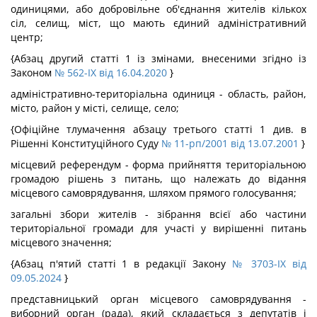
одиницями, або добровільне об'єднання жителів кількох
сіл, селищ, міст, що мають єдиний адміністративний
центр;
{Абзац другий статті 1 із змінами, внесеними згідно із
Законом
№ 562-IX від 16.04.2020
}
адміністративно-територіальна одиниця - область, район,
місто, район у місті, селище, село;
{Офіційне тлумачення абзацу третього статті 1 див. в
Рішенні Конституційного Суду
№ 11-рп/2001 від 13.07.2001
}
місцевий референдум - форма прийняття територіальною
громадою рішень з питань, що належать до відання
місцевого самоврядування, шляхом прямого голосування;
загальні збори жителів - зібрання всієї або частини
територіальної громади для участі у вирішенні питань
місцевого значення;
{Абзац п'ятий статті 1 в редакції Закону
№ 3703-IX від
09.05.2024
}
представницький орган місцевого самоврядування -
виборний орган (рада), який складається з депутатів і