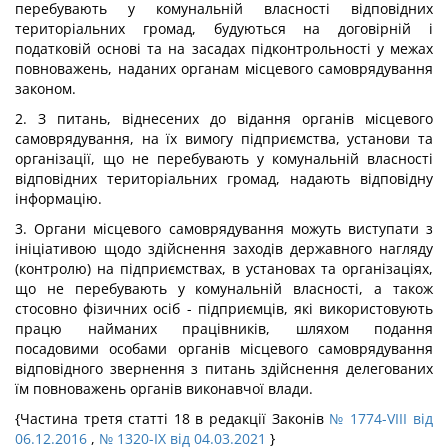
перебувають у комунальній власності відповідних
територіальних громад, будуються на договірній і
податковій основі та на засадах підконтрольності у межах
повноважень, наданих органам місцевого самоврядування
законом.
2. З питань, віднесених до відання органів місцевого
самоврядування, на їх вимогу підприємства, установи та
організації, що не перебувають у комунальній власності
відповідних територіальних громад, надають відповідну
інформацію.
3. Органи місцевого самоврядування можуть виступати з
ініціативою щодо здійснення заходів державного нагляду
(контролю) на підприємствах, в установах та організаціях,
що не перебувають у комунальній власності, а також
стосовно фізичних осіб - підприємців, які використовують
працю найманих працівників, шляхом подання
посадовими особами органів місцевого самоврядування
відповідного звернення з питань здійснення делегованих
їм повноважень органів виконавчої влади.
{Частина третя статті 18 в редакції Законів
№ 1774-VIII від
06.12.2016
,
№ 1320-IX від 04.03.2021
}