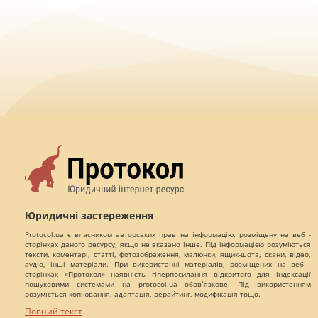
Юридичні застереження
Protocol.ua є власником авторських прав на інформацію, розміщену на веб -
сторінках даного ресурсу, якщо не вказано інше. Під інформацією розуміються
тексти, коментарі, статті, фотозображення, малюнки, ящик-шота, скани, відео,
аудіо, інші матеріали. При використанні матеріалів, розміщених на веб -
сторінках «Протокол» наявність гіперпосилання відкритого для індексації
пошуковими системами на protocol.ua обов`язкове. Під використанням
розуміється копіювання, адаптація, рерайтинг, модифікація тощо.
Повний текст