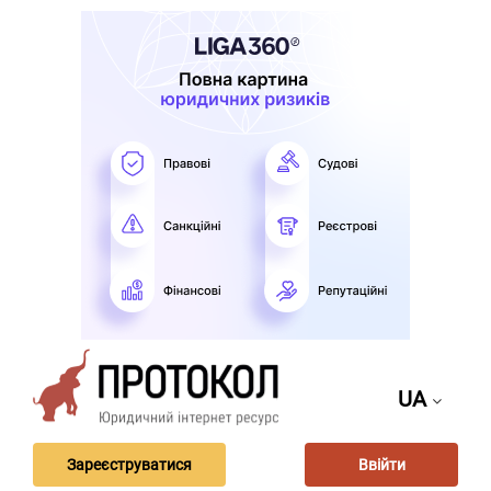
UA
Зареєструватися
Ввійти