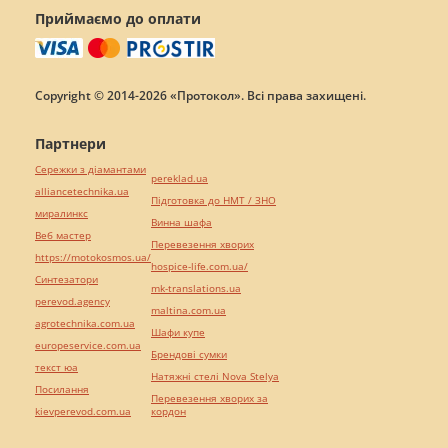
Приймаємо до оплати
Copyright © 2014-2026 «Протокол». Всі права захищені.
Партнери
Сережки з діамантами
pereklad.ua
alliancetechnika.ua
Підготовка до НМТ / ЗНО
миралинкс
Винна шафа
Веб мастер
Перевезення хворих
https://motokosmos.ua/
hospice-life.com.ua/
Синтезатори
mk-translations.ua
perevod.agency
maltina.com.ua
agrotechnika.com.ua
Шафи купе
europeservice.com.ua
Брендові сумки
текст юа
Натяжні стелі Nova Stelya
Посилання
Перевезення хворих за
kievperevod.com.ua
кордон