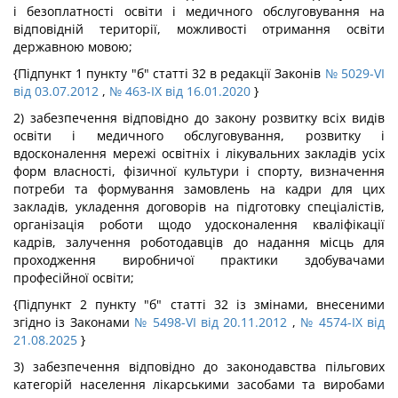
і безоплатності освіти і медичного обслуговування на
відповідній території, можливості отримання освіти
державною мовою;
{Підпункт 1 пункту "б" статті 32 в редакції Законів
№ 5029-VI
від 03.07.2012
,
№ 463-IX від 16.01.2020
}
2) забезпечення відповідно до закону розвитку всіх видів
освіти і медичного обслуговування, розвитку і
вдосконалення мережі освітніх і лікувальних закладів усіх
форм власності, фізичної культури і спорту, визначення
потреби та формування замовлень на кадри для цих
закладів, укладення договорів на підготовку спеціалістів,
організація роботи щодо удосконалення кваліфікації
кадрів, залучення роботодавців до надання місць для
проходження виробничої практики здобувачами
професійної освіти;
{Підпункт 2 пункту "б" статті 32 із змінами, внесеними
згідно із Законами
№ 5498-VI від 20.11.2012
,
№ 4574-IX від
21.08.2025
}
3) забезпечення відповідно до законодавства пільгових
категорій населення лікарськими засобами та виробами