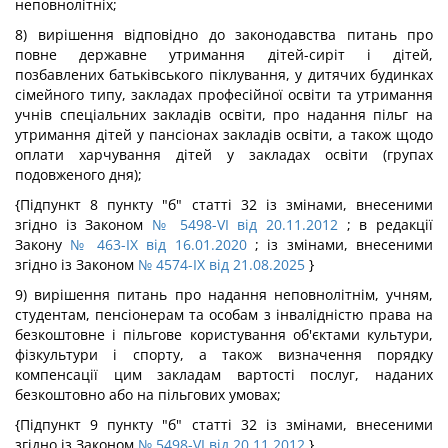
неповнолітніх;
8) вирішення відповідно до законодавства питань про
повне державне утримання дітей-сиріт і дітей,
позбавлених батьківського піклування, у дитячих будинках
сімейного типу, закладах професійної освіти та утримання
учнів спеціальних закладів освіти, про надання пільг на
утримання дітей у пансіонах закладів освіти, а також щодо
оплати харчування дітей у закладах освіти (групах
подовженого дня);
{Підпункт 8 пункту "б" статті 32 із змінами, внесеними
згідно із Законом
№ 5498-VI від 20.11.2012
; в редакції
Закону
№ 463-IX від 16.01.2020
; із змінами, внесеними
згідно із Законом
№ 4574-IX від 21.08.2025
}
9) вирішення питань про надання неповнолітнім, учням,
студентам, пенсіонерам та особам з інвалідністю права на
безкоштовне і пільгове користування об'єктами культури,
фізкультури і спорту, а також визначення порядку
компенсації цим закладам вартості послуг, наданих
безкоштовно або на пільгових умовах;
{Підпункт 9 пункту "б" статті 32 із змінами, внесеними
згідно із Законом
№ 5498-VI від 20.11.2012
}