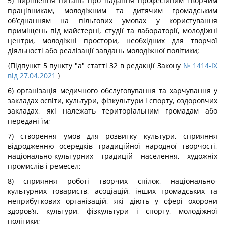
5) вирішення питань про надання професійним творчим
працівникам, молодіжним та дитячим громадським
об’єднанням на пільгових умовах у користування
приміщень під майстерні, студії та лабораторії, молодіжні
центри, молодіжні простори, необхідних для творчої
діяльності або реалізації завдань молодіжної політики;
{Підпункт 5 пункту "а" статті 32 в редакції Закону
№ 1414-IX
від 27.04.2021
}
6) організація медичного обслуговування та харчування у
закладах освіти, культури, фізкультури і спорту, оздоровчих
закладах, які належать територіальним громадам або
передані їм;
7) створення умов для розвитку культури, сприяння
відродженню осередків традиційної народної творчості,
національно-культурних традицій населення, художніх
промислів і ремесел;
8) сприяння роботі творчих спілок, національно-
культурних товариств, асоціацій, інших громадських та
неприбуткових організацій, які діють у сфері охорони
здоров’я, культури, фізкультури і спорту, молодіжної
політики;