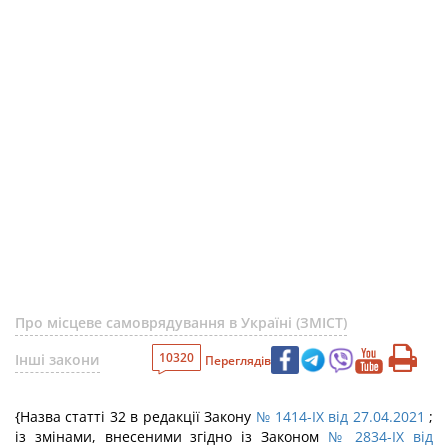
Про місцеве самоврядування в Україні (ЗМІСТ)
10320
Інші закони
Переглядів
{Назва статті 32 в редакції Закону
№ 1414-IX від 27.04.2021
;
із змінами, внесеними згідно із Законом
№ 2834-IX від