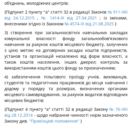
об’єднань, молодіжних центрів;
{Підпункт 2 пункту "а" статті 32 в редакції Законів
№ 911-VIII
від 24.12.2015
,
№ 1414-IX від 27.04.2021
; із змінами,
внесеними згідно із Законом
№ 4574-IX від 21.08.2025
}
3) створення при загальноосвітніх навчальних закладах
комунальної власності фонду загальнообов'язкового
навчання за рахунок коштів місцевого бюджету, залучених
з цією метою на договірних засадах коштів підприємств,
установ та організацій незалежно від форм власності, а
також коштів населення, інших джерел; контроль за
використанням коштів цього фонду за призначенням;
4) забезпечення пільгового проїзду учнів, вихованців,
студентів та педагогічних працівників до місця навчання і
додому у порядку та розмірах, визначених органами
місцевого самоврядування, за рахунок видатків відповідних
місцевих бюджетів;
{Підпункт 4 пункту "а" статті 32 в редакції Закону
№ 76-VIII
від 28.12.2014
- щодо набрання чинності норм зазначеного
Закону див.
"Прикінцеві положення"
}