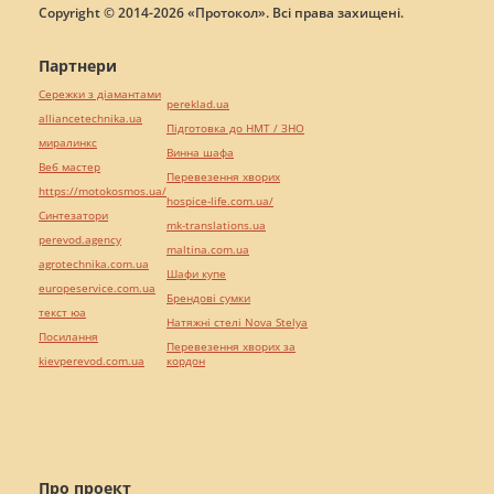
Copyright © 2014-2026 «Протокол». Всі права захищені.
Партнери
Сережки з діамантами
pereklad.ua
alliancetechnika.ua
Підготовка до НМТ / ЗНО
миралинкс
Винна шафа
Веб мастер
Перевезення хворих
https://motokosmos.ua/
hospice-life.com.ua/
Синтезатори
mk-translations.ua
perevod.agency
maltina.com.ua
agrotechnika.com.ua
Шафи купе
europeservice.com.ua
Брендові сумки
текст юа
Натяжні стелі Nova Stelya
Посилання
Перевезення хворих за
kievperevod.com.ua
кордон
Про проект