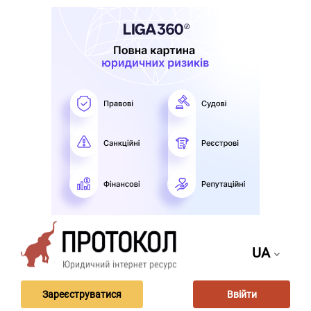
UA
Зареєструватися
Ввійти