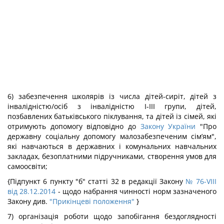
6) забезпечення школярів із числа дітей-сиріт, дітей з
інвалідністю/осіб з інвалідністю I-III групи, дітей,
позбавлених батьківського піклування, та дітей із сімей, які
отримують допомогу відповідно до
Закону України
"Про
державну соціальну допомогу малозабезпеченим сім’ям",
які навчаються в державних і комунальних навчальних
закладах, безоплатними підручниками, створення умов для
самоосвіти;
{Підпункт 6 пункту "б" статті 32 в редакції Закону
№ 76-VIII
від 28.12.2014
- щодо набрання чинності норм зазначеного
Закону див.
"Прикінцеві положення"
}
7) організація роботи щодо запобігання бездоглядності