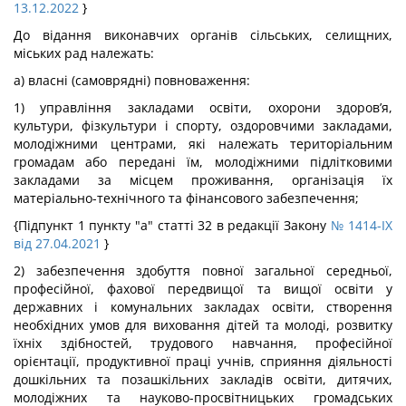
13.12.2022
}
До відання виконавчих органів сільських, селищних,
міських рад належать:
а) власні (самоврядні) повноваження:
1) управління закладами освіти, охорони здоров’я,
культури, фізкультури і спорту, оздоровчими закладами,
молодіжними центрами, які належать територіальним
громадам або передані їм, молодіжними підлітковими
закладами за місцем проживання, організація їх
матеріально-технічного та фінансового забезпечення;
{Підпункт 1 пункту "а" статті 32 в редакції Закону
№ 1414-IX
від 27.04.2021
}
2) забезпечення здобуття повної загальної середньої,
професійної, фахової передвищої та вищої освіти у
державних і комунальних закладах освіти, створення
необхідних умов для виховання дітей та молоді, розвитку
їхніх здібностей, трудового навчання, професійної
орієнтації, продуктивної праці учнів, сприяння діяльності
дошкільних та позашкільних закладів освіти, дитячих,
молодіжних та науково-просвітницьких громадських