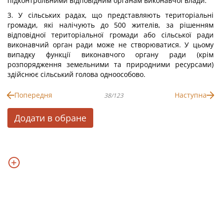
підконтрольними відповідним органам виконавчої влади.
3. У сільських радах, що представляють територіальні
громади, які налічують до 500 жителів, за рішенням
відповідної територіальної громади або сільської ради
виконавчий орган ради може не створюватися. У цьому
випадку функції виконавчого органу ради (крім
розпорядження земельними та природними ресурсами)
здійснює сільський голова одноособово.
Попередня
Наступна
38/123
Додати в обране