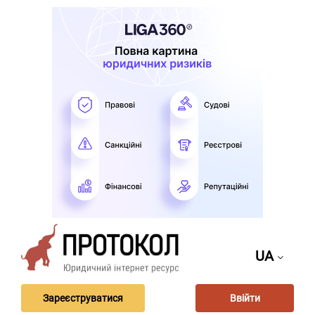
UA
Зареєструватися
Ввійти