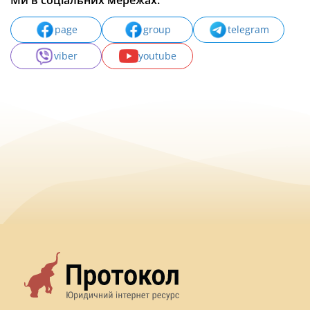
Ми в соціальних мережах:
page
group
telegram
viber
youtube