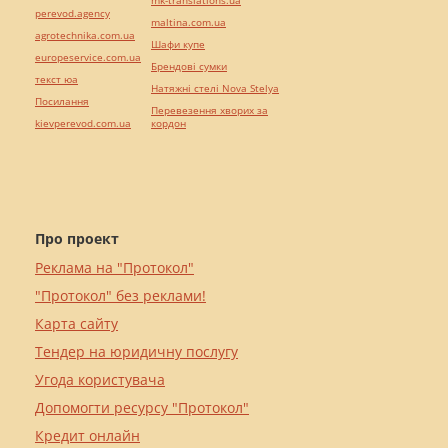
mk-translations.ua
perevod.agency
maltina.com.ua
agrotechnika.com.ua
Шафи купе
europeservice.com.ua
Брендові сумки
текст юа
Натяжні стелі Nova Stelya
Посилання
Перевезення хворих за
kievperevod.com.ua
кордон
Про проект
Реклама на "Протокол"
"Протокол" без реклами!
Карта сайту
Тендер на юридичну послугу
Угода користувача
Допомогти ресурсу "Протокол"
Кредит онлайн