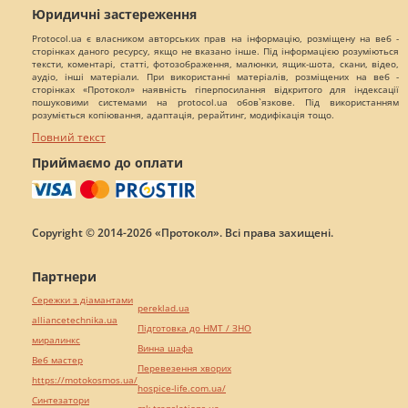
Юридичні застереження
Protocol.ua є власником авторських прав на інформацію, розміщену на веб -
сторінках даного ресурсу, якщо не вказано інше. Під інформацією розуміються
тексти, коментарі, статті, фотозображення, малюнки, ящик-шота, скани, відео,
аудіо, інші матеріали. При використанні матеріалів, розміщених на веб -
сторінках «Протокол» наявність гіперпосилання відкритого для індексації
пошуковими системами на protocol.ua обов`язкове. Під використанням
розуміється копіювання, адаптація, рерайтинг, модифікація тощо.
Повний текст
Приймаємо до оплати
Copyright © 2014-2026 «Протокол». Всі права захищені.
Партнери
Сережки з діамантами
pereklad.ua
alliancetechnika.ua
Підготовка до НМТ / ЗНО
миралинкс
Винна шафа
Веб мастер
Перевезення хворих
https://motokosmos.ua/
hospice-life.com.ua/
Синтезатори