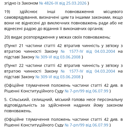
згідно із Законом
№ 4826-IX від 25.03.2026
}
19) здійснює інші повноваження місцевого
самоврядування, визначені цим та іншими законами, якщо
вони не віднесені до виключних повноважень ради або не
віднесені радою до відання її виконавчих органів;
20) видає розпорядження у межах своїх повноважень;
{Пункт 21 частини статті 42 втратив чинність у зв'язку з
втратою чинності Закону
№ 1577-IV від 04.03.2004
на
підставі Закону
№ 309-VI від 03.06.2008
}
{Пункт 22 частини статті 42 втратив чинність у зв'язку з
втратою чинності Закону
№ 1577-IV від 04.03.2004
на
підставі Закону
№ 309-VI від 03.06.2008
}
{Офіційне тлумачення положень частини статті 42 див. в
Рішенні Конституційного Суду
№ 7-рп/99 від 06.07.99
}
5. Сільський, селищний, міський голова несе персональну
відповідальність за здійснення наданих йому законом
повноважень.
{Офіційне тлумачення положень частини статті 42 див. в
Рішенні Конституційного Суду
№ 7-рп/99 від 06.07.99
}