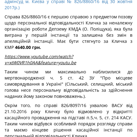
адмінсуд м. Києва у справі № 826/8860/16 від 30 жовтня
2017р.)
Справа 826/8860/16 є першою справою з предметом позову
щодо персональної відповідальності Кличка за неналежну
організацію роботи Депзему КМДА (О. Поліщука), яка була
виграна у першій інстанції та залишена без змін в
апеляційній інстанції. Має бути стягнуто за Кличка з
КМР
4640.00 грн.
https://www.youtube.com/watch?
v=xtW0VR1h0AA&feature=youtu.be
Таким чином ми максимально наблизилися до
мертвонародженої ч. 5 ст. 42 ЗУ "Про місцеве
самоврядування в Україні" (Сільський, селищний, міський
голова несе персональну відповідальність за здійснення
наданих йому законом повноважень.).
Окрім того, по справі 826/8097/16 ухвалою ВАСУ від
21.10.2016 року Кличку було відмовлено у відкритті
касаційного провадження на підставі п.5,ч. 5, ст. 214 КАСУ.
Таким чином відбувся особливий порядок розгляду справи
та маємо кінцеве рішення касаційної інстанції по
персональній відповідальності Кличка.