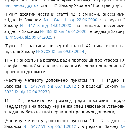
частиною другою
статті 21 Закону України "Про культуру";
{Пункт десятий частини статті 42 із змінами, внесеними
згідно із Законом
№ 1841-III від 22.06.2000
; в редакції
Закону
№ 447-IX від 14.01.2020
; із змінами, внесеними
згідно із Законом
№ 463-IX від 16.01.2020
; в редакції Закону
№ 4196-IX від 09.01.2025
}
{Пункт 11 частини четвертої статті 42 виключено на
підставі Закону
№ 3703-IX від 09.05.2024
}
11 - 1 ) вносить на розгляд ради пропозиції про утворення
спеціалізованої установи з надання безоплатної первинної
правничої допомоги;
{Частину четверту доповнено пунктом 11 - 1 згідно із
Законом
№ 5477-VI від 06.11.2012
; в редакції Закону
№
3022-IX від 10.04.2023
}
11 - 2 ) вносить на розгляд ради пропозиції щодо
кандидатури на посаду керівника спеціалізованої установи
з надання безоплатної первинної правничої допомоги;
{Частину четверту доповнено пунктом 11 - 2 згідно із
Законом
№ 5477-VI від 06.11.2012
; в редакції Закону
№