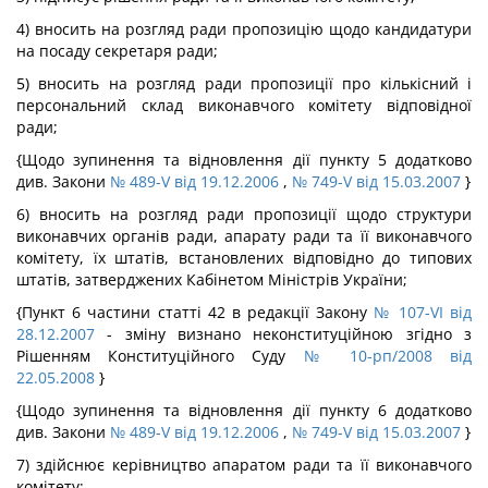
4) вносить на розгляд ради пропозицію щодо кандидатури
на посаду секретаря ради;
5) вносить на розгляд ради пропозиції про кількісний і
персональний склад виконавчого комітету відповідної
ради;
{Щодо зупинення та відновлення дії пункту 5 додатково
див. Закони
№ 489-V від 19.12.2006
,
№ 749-V від 15.03.2007
}
6) вносить на розгляд ради пропозиції щодо структури
виконавчих органів ради, апарату ради та її виконавчого
комітету, їх штатів, встановлених відповідно до типових
штатів, затверджених Кабінетом Міністрів України;
{Пункт 6 частини статті 42 в редакції Закону
№ 107-VI від
28.12.2007
- зміну визнано неконституційною згідно з
Рішенням Конституційного Суду
№ 10-рп/2008 від
22.05.2008
}
{Щодо зупинення та відновлення дії пункту 6 додатково
див. Закони
№ 489-V від 19.12.2006
,
№ 749-V від 15.03.2007
}
7) здійснює керівництво апаратом ради та її виконавчого
комітету;