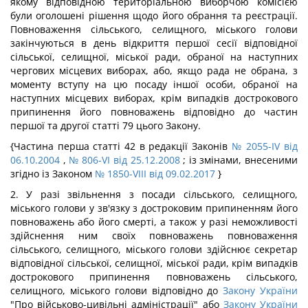
якому відповідною територіальною виборчою комісією
були оголошені рішення щодо його обрання та реєстрації.
Повноваження сільського, селищного, міського голови
закінчуються в день відкриття першої сесії відповідної
сільської, селищної, міської ради, обраної на наступних
чергових місцевих виборах, або, якщо рада не обрана, з
моменту вступу на цю посаду іншої особи, обраної на
наступних місцевих виборах, крім випадків дострокового
припинення його повноважень відповідно до частин
першої та другої статті 79 цього Закону.
{Частина перша статті 42 в редакції Законів
№ 2055-IV від
06.10.2004
,
№ 806-VI від 25.12.2008
; із змінами, внесеними
згідно із Законом
№ 1850-VIII від 09.02.2017
}
2. У разі звільнення з посади сільського, селищного,
міського голови у зв'язку з достроковим припиненням його
повноважень або його смерті, а також у разі неможливості
здійснення ним своїх повноважень повноваження
сільського, селищного, міського голови здійснює секретар
відповідної сільської, селищної, міської ради, крім випадків
дострокового припинення повноважень сільського,
селищного, міського голови відповідно до
Закону України
"Про військово-цивільні адміністрації" або
Закону України