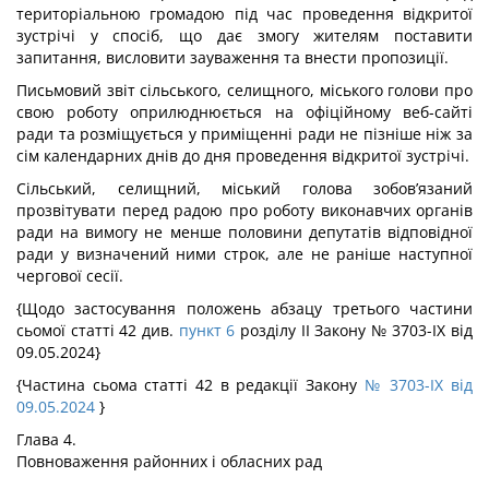
територіальною громадою під час проведення відкритої
зустрічі у спосіб, що дає змогу жителям поставити
запитання, висловити зауваження та внести пропозиції.
Письмовий звіт сільського, селищного, міського голови про
свою роботу оприлюднюється на офіційному веб-сайті
ради та розміщується у приміщенні ради не пізніше ніж за
сім календарних днів до дня проведення відкритої зустрічі.
Сільський, селищний, міський голова зобов’язаний
прозвітувати перед радою про роботу виконавчих органів
ради на вимогу не менше половини депутатів відповідної
ради у визначений ними строк, але не раніше наступної
чергової сесії.
{Щодо застосування положень абзацу третього частини
сьомої статті 42 див.
пункт 6
розділу II Закону № 3703-IX від
09.05.2024}
{Частина сьома статті 42 в редакції Закону
№ 3703-IX від
09.05.2024
}
Глава 4.
Повноваження районних і обласних рад