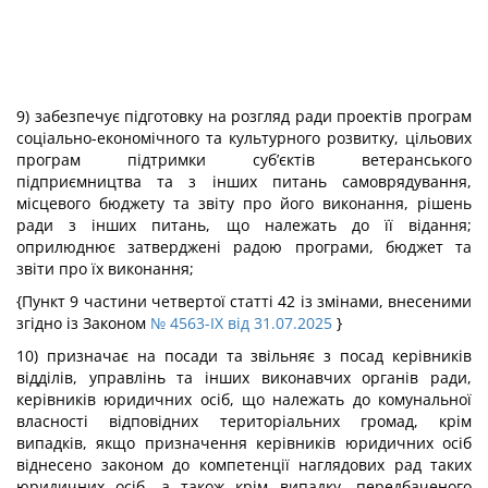
9) забезпечує підготовку на розгляд ради проектів програм
соціально-економічного та культурного розвитку, цільових
програм підтримки суб’єктів ветеранського
підприємництва та з інших питань самоврядування,
місцевого бюджету та звіту про його виконання, рішень
ради з інших питань, що належать до її відання;
оприлюднює затверджені радою програми, бюджет та
звіти про їх виконання;
{Пункт 9 частини четвертої статті 42 із змінами, внесеними
згідно із Законом
№ 4563-IX від 31.07.2025
}
10) призначає на посади та звільняє з посад керівників
відділів, управлінь та інших виконавчих органів ради,
керівників юридичних осіб, що належать до комунальної
власності відповідних територіальних громад, крім
випадків, якщо призначення керівників юридичних осіб
віднесено законом до компетенції наглядових рад таких
юридичних осіб, а також крім випадку, передбаченого