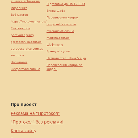
alliancetechnika.ua
Підготовка до НМТ / ЗНО
миралинкс
Винна шафа
Веб мастер
Перевезення хворих
https://motokosmos.ua/
hospice-life.com.ua/
Синтезатори
mk-translations.ua
perevod.agency
maltina.com.ua
agrotechnika.com.ua
Шафи купе
europeservice.com.ua
Брендові сумки
текст юа
Натяжні стелі Nova Stelya
Посилання
Перевезення хворих за
kievperevod.com.ua
кордон
Про проект
Реклама на "Протокол"
"Протокол" без реклами!
Карта сайту