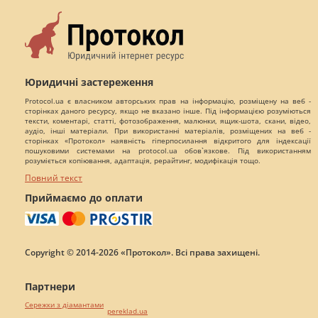
Юридичні застереження
Protocol.ua є власником авторських прав на інформацію, розміщену на веб -
сторінках даного ресурсу, якщо не вказано інше. Під інформацією розуміються
тексти, коментарі, статті, фотозображення, малюнки, ящик-шота, скани, відео,
аудіо, інші матеріали. При використанні матеріалів, розміщених на веб -
сторінках «Протокол» наявність гіперпосилання відкритого для індексації
пошуковими системами на protocol.ua обов`язкове. Під використанням
розуміється копіювання, адаптація, рерайтинг, модифікація тощо.
Повний текст
Приймаємо до оплати
Copyright © 2014-2026 «Протокол». Всі права захищені.
Партнери
Сережки з діамантами
pereklad.ua