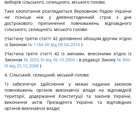
виборів сільського, селищного, міського голови.
Таке клопотання розглядається Верховною Радою України
не пізніше ніж у дев’яностоденний строк з дня
дострокового припинення повноважень відповідного
сільського, селищного, міського голови.
{Частину третю статті 42 доповнено абзацом другим згідно
із Законом
№ 1184-VII від 08.04.2014
}
{Частина третя статті 42 із змінами, внесеними згідно із
Законом
№ 2055-IV від 06.10.2004
; в редакції Закону
№ 806-
VI від 25.12.2008
}
4. Сільський, селищний, міський голова:
1) забезпечує здійснення у межах наданих законом
повноважень органів виконавчої влади на відповідній
території, додержання Конституції та законів України,
виконання актів Президента України та відповідних
органів виконавчої влади;