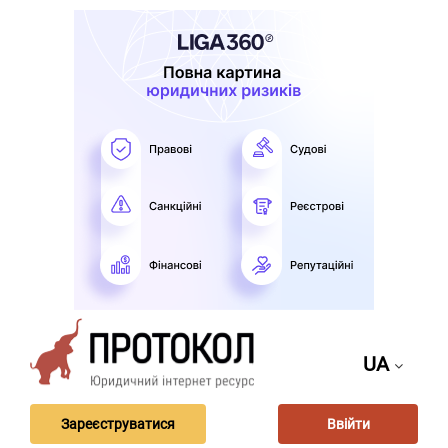
UA
Зареєструватися
Ввійти