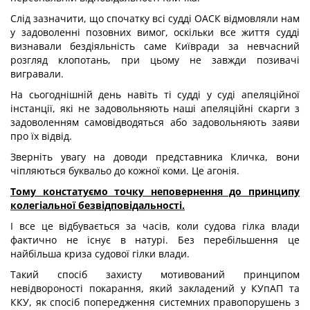
Слід зазначити, що спочатку всі судді ОАСК відмовляли нам
у задоволенні позовних вимог, оскільки все життя судді
визнавали бездіяльність саме Київради за невчасний
розгляд клопотань, при цьому не завжди позивачі
вигравали.
На сьогоднішній день навіть ті судді у суді апеляційної
інстанції, які не задовольняють наші апеляційні скарги з
задоволенням самовідводяться або задовольняють заяви
про їх відвід.
Зверніть увагу на доводи представника Кличка, вони
чіпляються буквальо до кожної коми. Це агонія.
Тому констатуємо точку неповернення до принципу
колегіальної безвідповідальності.
І все це відбувається за часів, коли судова гілка влади
фактично не існує в натурі. Без перебільшення це
найбільша криза судової гілки влади.
Такий спосіб захисту мотивований принципом
невідвороності покарання, який закладений у КУпАП та
ККУ, як спосіб попередження системних правопорушень з