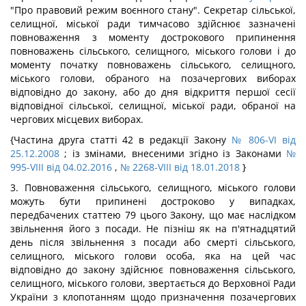
"Про правовий режим воєнного стану". Секретар сільської,
селищної, міської ради тимчасово здійснює зазначені
повноваження з моменту дострокового припинення
повноважень сільського, селищного, міського голови і до
моменту початку повноважень сільського, селищного,
міського голови, обраного на позачергових виборах
відповідно до закону, або до дня відкриття першої сесії
відповідної сільської, селищної, міської ради, обраної на
чергових місцевих виборах.
{Частина друга статті 42 в редакції Закону
№ 806-VI від
25.12.2008
; із змінами, внесеними згідно із Законами
№
995-VIII від 04.02.2016
,
№ 2268-VIII від 18.01.2018
}
3. Повноваження сільського, селищного, міського голови
можуть бути припинені достроково у випадках,
передбачених статтею 79 цього Закону, що має наслідком
звільнення його з посади. Не пізніш як на п'ятнадцятий
день після звільнення з посади або смерті сільського,
селищного, міського голови особа, яка на цей час
відповідно до закону здійснює повноваження сільського,
селищного, міського голови, звертається до Верховної Ради
України з клопотанням щодо призначення позачергових