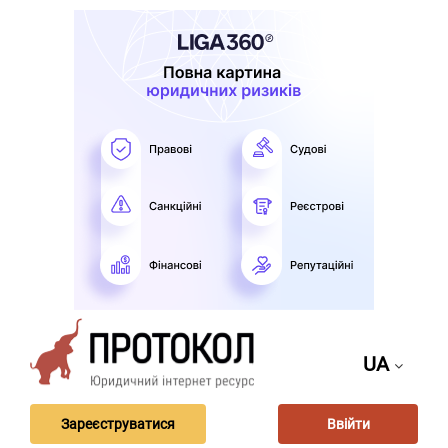
UA
Зареєструватися
Ввійти