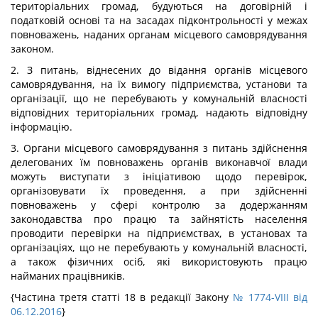
територіальних громад, будуються на договірній і
податковій основі та на засадах підконтрольності у межах
повноважень, наданих органам місцевого самоврядування
законом.
2. З питань, віднесених до відання органів місцевого
самоврядування, на їх вимогу підприємства, установи та
організації, що не перебувають у комунальній власності
відповідних територіальних громад, надають відповідну
інформацію.
3. Органи місцевого самоврядування з питань здійснення
делегованих їм повноважень органів виконавчої влади
можуть виступати з ініціативою щодо перевірок,
організовувати їх проведення, а при здійсненні
повноважень у сфері контролю за додержанням
законодавства про працю та зайнятість населення
проводити перевірки на підприємствах, в установах та
організаціях, що не перебувають у комунальній власності,
а також фізичних осіб, які використовують працю
найманих працівників.
{Частина третя статті 18 в редакції Закону
№ 1774-VIII від
06.12.2016
}