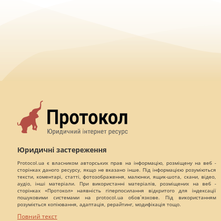
Юридичні застереження
Protocol.ua є власником авторських прав на інформацію, розміщену на веб -
сторінках даного ресурсу, якщо не вказано інше. Під інформацією розуміються
тексти, коментарі, статті, фотозображення, малюнки, ящик-шота, скани, відео,
аудіо, інші матеріали. При використанні матеріалів, розміщених на веб -
сторінках «Протокол» наявність гіперпосилання відкритого для індексації
пошуковими системами на protocol.ua обов`язкове. Під використанням
розуміється копіювання, адаптація, рерайтинг, модифікація тощо.
Повний текст