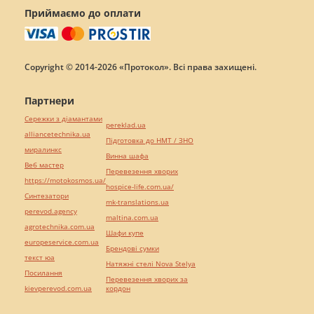
Приймаємо до оплати
Copyright © 2014-2026 «Протокол». Всі права захищені.
Партнери
Сережки з діамантами
pereklad.ua
alliancetechnika.ua
Підготовка до НМТ / ЗНО
миралинкс
Винна шафа
Веб мастер
Перевезення хворих
https://motokosmos.ua/
hospice-life.com.ua/
Синтезатори
mk-translations.ua
perevod.agency
maltina.com.ua
agrotechnika.com.ua
Шафи купе
europeservice.com.ua
Брендові сумки
текст юа
Натяжні стелі Nova Stelya
Посилання
Перевезення хворих за
kievperevod.com.ua
кордон