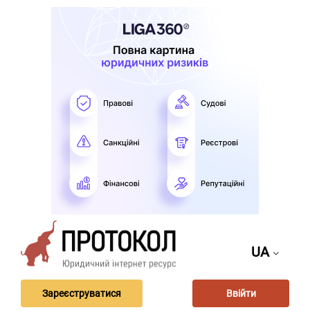
UA
Зареєструватися
Ввійти