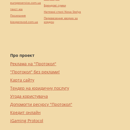
europeservice.com.ua
Брендові сумки
текст юа
Натяжні стелі Nova Stelya
Посилання
Перевезення хворих за
kievperevod.com.ua
кордон
Про проект
Реклама на "Протокол"
"Протокол" без реклами!
Карта сайту
Тендер на юридичну послугу
Угода користувача
Допомогти ресурсу "Протокол"
Кредит онлайн
iGaming Protocol