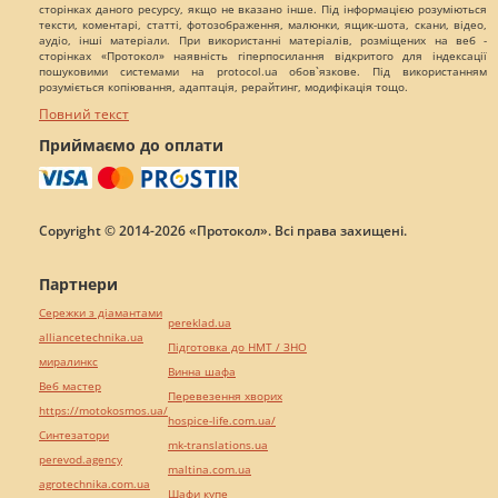
сторінках даного ресурсу, якщо не вказано інше. Під інформацією розуміються
тексти, коментарі, статті, фотозображення, малюнки, ящик-шота, скани, відео,
аудіо, інші матеріали. При використанні матеріалів, розміщених на веб -
сторінках «Протокол» наявність гіперпосилання відкритого для індексації
пошуковими системами на protocol.ua обов`язкове. Під використанням
розуміється копіювання, адаптація, рерайтинг, модифікація тощо.
Повний текст
Приймаємо до оплати
Copyright © 2014-2026 «Протокол». Всі права захищені.
Партнери
Сережки з діамантами
pereklad.ua
alliancetechnika.ua
Підготовка до НМТ / ЗНО
миралинкс
Винна шафа
Веб мастер
Перевезення хворих
https://motokosmos.ua/
hospice-life.com.ua/
Синтезатори
mk-translations.ua
perevod.agency
maltina.com.ua
agrotechnika.com.ua
Шафи купе