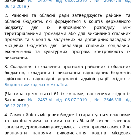
Законами
№ 2457-VI від 08.07.2010
,
№ 2646-VIII від
06.12.2018
}
2. Районні та обласні ради затверджують районні та
обласні бюджети, які формуються з коштів державного
бюджету для їх відповідного розподілу між
територіальними громадами або для виконання спільних
проектів та з коштів, залучених на договірних засадах з
місцевих бюджетів для реалізації спільних соціально-
економічних та культурних програм, контролюють їх
виконання.
3. Складання і схвалення прогнозів районних і обласних
бюджетів, складання і виконання відповідних бюджетів
здійснюють відповідні державні адміністрації згідно з
Бюджетним кодексом України
.
{Частина третя статті 61 із змінами, внесеними згідно із
Законами
№ 2457-VI від 08.07.2010
,
№ 2646-VIII від
06.12.2018
}
4. Самостійність місцевих бюджетів гарантується власними
та закріпленими за ними на стабільній основі законом
загальнодержавними доходами, а також правом самостійно
визначати напрями використання коштів місцевих