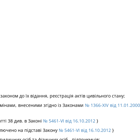
законом до їх відання, реєстрація актів цивільного стану;
 змінами, внесеними згідно із Законами
№ 1366-XIV від 11.01.2000
тті 38 див. в Законі
№ 5461-VI від 16.10.2012
}
иключено на підставі Закону
№ 5461-VI від 16.10.2012
}
идичних осіб та фізичних осіб - підприємців;