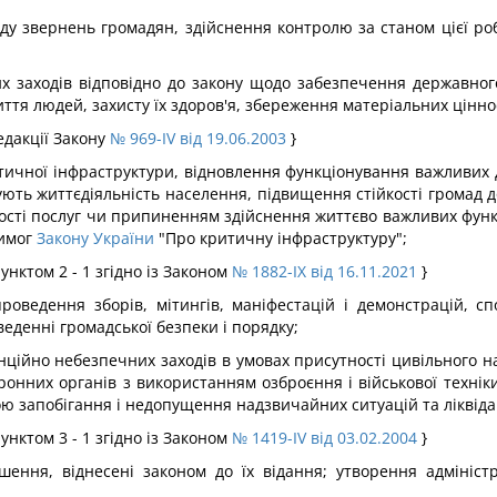
у звернень громадян, здійснення контролю за станом цієї роб
х заходів відповідно до закону щодо забезпечення державного
иття людей, захисту їх здоров'я, збереження матеріальних цінно
едакції Закону
№ 969-IV від 19.06.2003
}
итичної інфраструктури, відновлення функціонування важливих д
ечують життєдіяльність населення, підвищення стійкості громад
сті послуг чи припиненням здійснення життєво важливих функц
вимог
Закону України
"Про критичну інфраструктуру";
унктом 2 - 1 згідно із Законом
№ 1882-IX від 16.11.2021
}
роведення зборів, мітингів, маніфестацій і демонстрацій, с
еденні громадської безпеки і порядку;
нційно небезпечних заходів в умовах присутності цивільного 
онних органів з використанням озброєння і військової техніки
 запобігання і недопущення надзвичайних ситуацій та ліквідації
унктом 3 - 1 згідно із Законом
№ 1419-IV від 03.02.2004
}
шення, віднесені законом до їх відання; утворення адміністр