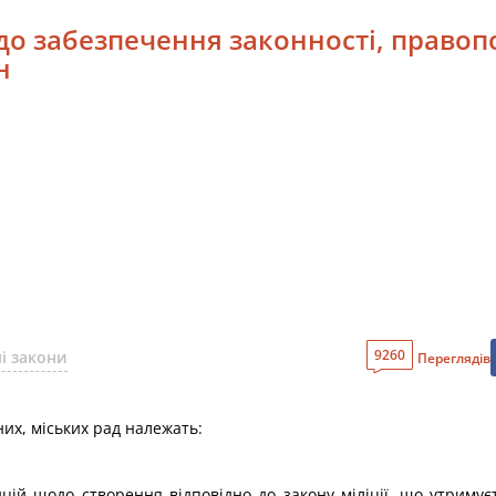
о забезпечення законності, правоп
н
9260
і закони
Переглядів
них, міських рад належать:
ицій щодо створення відповідно до закону міліції, що утримує