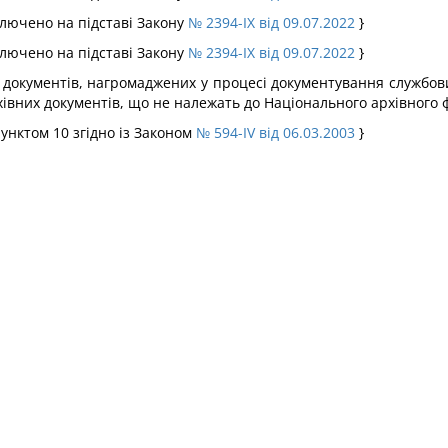
иключено на підставі Закону
№ 2394-IX від 09.07.2022
}
иключено на підставі Закону
№ 2394-IX від 09.07.2022
}
х документів, нагромаджених у процесі документування службов
рхівних документів, що не належать до Національного архівного 
пунктом 10 згідно із Законом
№ 594-IV від 06.03.2003
}