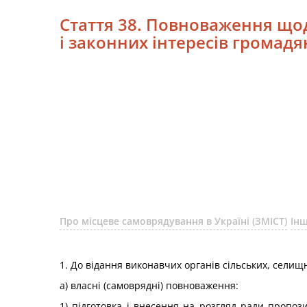
Стаття 38. Повноваження щод
і законних інтересів громадя
Про місцеве самоврядування в Україні (ЗМІСТ)
Інш
1. До відання виконавчих органів сільських, селищ
а) власні (самоврядні) повноваження:
1) підготовка і внесення на розгляд ради пропоз