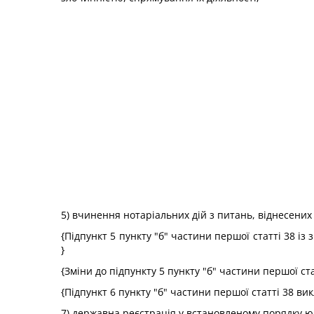
5) вчинення нотаріальних дій з питань, віднесених 
{Підпункт 5 пункту "б" частини першої статті 38 із
}
{Зміни до підпункту 5 пункту "б" частини першої ста
{Підпункт 6 пункту "б" частини першої статті 38 в
7) державна реєстрація у встановленому порядку юр