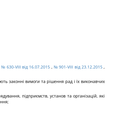
,
№ 630-VIII від 16.07.2015
,
№ 901-VIII від 23.12.2015
,
ують законні вимоги та рішення рад і їх виконавчих
дування, підприємств, установ та організацій, які
ання;