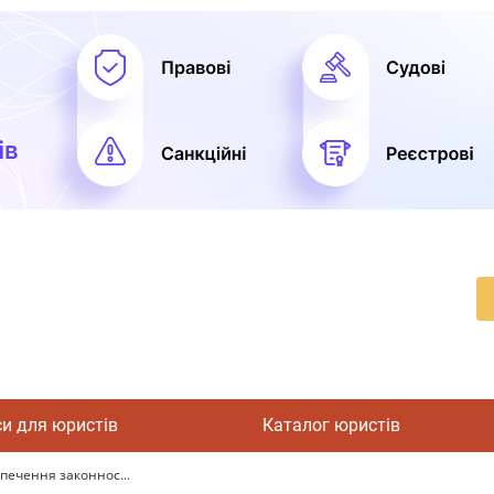
си для юристів
Каталог юристів
печення законнос...