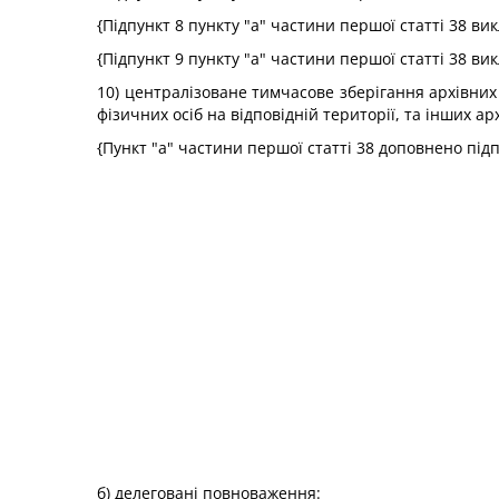
{Підпункт 8 пункту "а" частини першої статті 38 в
{Підпункт 9 пункту "а" частини першої статті 38 в
10) централізоване тимчасове зберігання архівни
фізичних осіб на відповідній території, та інших а
{Пункт "а" частини першої статті 38 доповнено під
б) делеговані повноваження: