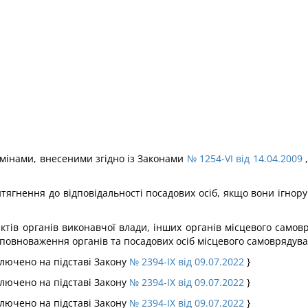
 змінами, внесеними згідно із Законами
№ 1254-VI від 14.04.2009
тягнення до відповідальності посадових осіб, якщо вони ігнор
тів органів виконавчої влади, інших органів місцевого самовря
повноваження органів та посадових осіб місцевого самоврядув
иключено на підставі Закону
№ 2394-IX від 09.07.2022
}
иключено на підставі Закону
№ 2394-IX від 09.07.2022
}
иключено на підставі Закону
№ 2394-IX від 09.07.2022
}