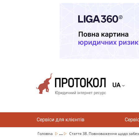
UA
Сервіси для клієнтів
Серві
...
Головна
Стаття 38. Повноваження щодо забез