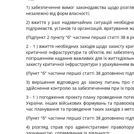
1) забезпечення вимог законодавства щодо розгляд
незалежно від форм власності;
2) вжиття у разі надзвичайних ситуацій необхідни
підприємств, установ та організацій, врятування ж
{Підпункт 2 пункту "б" частини першої статті 38 в р
2 - 1 ) вжиття необхідних заходів щодо захисту кр
критичної інфраструктури та об’єктів, які забезп
погіршенням надання важливих для їх життєдіяльно
захисту критичної інфраструктури з урахуванням 
{Пункт "б" частини першої статті 38 доповнено підп
3) вирішення відповідно до закону питань про п
здійснення контролю за забезпеченням при їх пров
3 - 1 ) погодження проекту плану проведення поте
України, інших військових формувань та правоохор
час планування та проведення таких заходів з метою
{Пункт "б" частини першої статті 38 доповнено підп
4) розгляд справ про адміністративні правопору
злочинністю, спрямування їх діяльності;