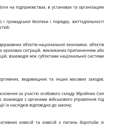
оти на підприємствах, в установах та організаціях
 і громадської безпеки і порядку, життєдіяльності
стей;
ержавних об’єктів національної економіки, об’єктів
 до кризових ситуацій, викликаних припиненням або
ій, взаємодія між суб’єктами національної системи
портивних, видовищних та інших масових заходів;
населення за участю особового складу Збройних Сил
; взаємодія з органами військового управління під
 їх наслідків відповідно до закону;
ативних комісій та комісій з питань боротьби зі