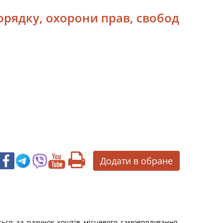
орядку, охорони прав, свобод
Додати в обране
ться за рахунок коштів місцевого самоврядування,