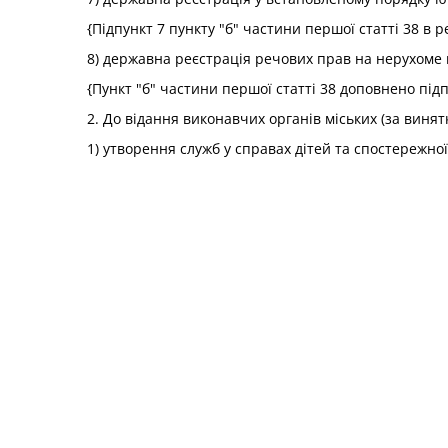
{Підпункт 7 пункту "б" частини першої статті 38 в р
8) державна реєстрація речових прав на нерухоме 
{Пункт "б" частини першої статті 38 доповнено під
2. До відання виконавчих органів міських (за винят
1) утворення служб у справах дітей та спостережної