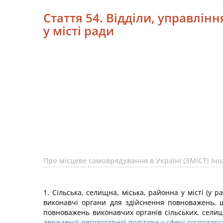
Стаття 54. Відділи, управлінн
у місті ради
Про місцеве самоврядування в Україні (ЗМІСТ)
Інш
1. Сільська, селищна, міська, районна у місті (у 
виконавчі органи для здійснення повноважень, щ
повноважень виконавчих органів сільських, сели
державної регуляторної політики у сфері господарсь