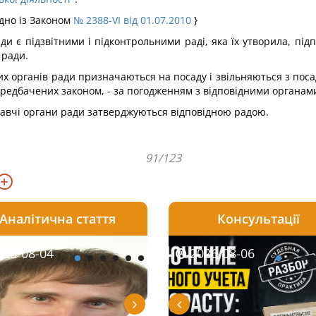
ідно із Законом
№ 2388-VI від 01.07.2010
}
ади є підзвітними і підконтрольними раді, яка їх утворила, під
 ради.
чих органів ради призначаються на посаду і звільняються з по
передбачених законом, - за погодженням з відповідними органам
онавчі органи ради затверджуються відповідною радою.
91/123
Аналітична стаття
Консультації
08-06
26-08-04
2026-08-05
2026-08-06
2026-08-04
2026-08-06
2026-07-30