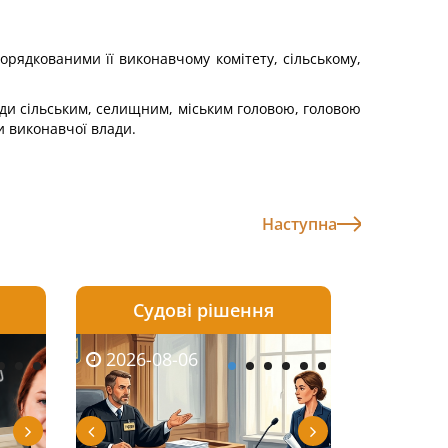
порядкованими її виконавчому комітету, сільському,
сади сільським, селищним, міським головою, головою
и виконавчої влади.
Наступна
Судові рішення
2026-08-05
2026-08-03
2026-08-06
2026-08-06
2026-08-05
2026-08-03
2026-08-06
2026-08-0