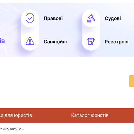
си для юристів
Каталог юристів
виконавчі о...