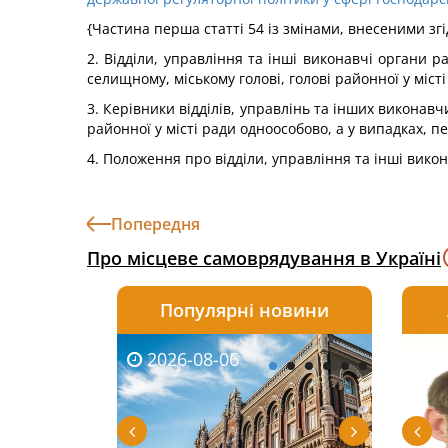
{Частина перша статті 54 із змінами, внесеними зг
2. Відділи, управління та інші виконавчі органи р
селищному, міському голові, голові районної у місті
3. Керівники відділів, управлінь та інших виконав
районної у місті ради одноособово, а у випадках, 
4. Положення про відділи, управління та інші вик
Попередня
Про місцеве самоврядування в Україні
Популярні новини
2026-08-06
2026-08-03
2026-
20