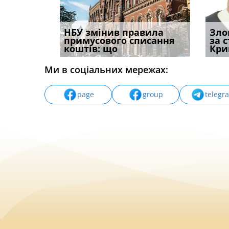
і
НБУ змінив правила
Водії можуть отримати
Якщо с
Зло
способом
примусового списання
компенсацію за
відшк
за 
вих
коштів: що
незаконні дії
наявні
Кри
Ми в соціальних мережах:
page
group
telegr