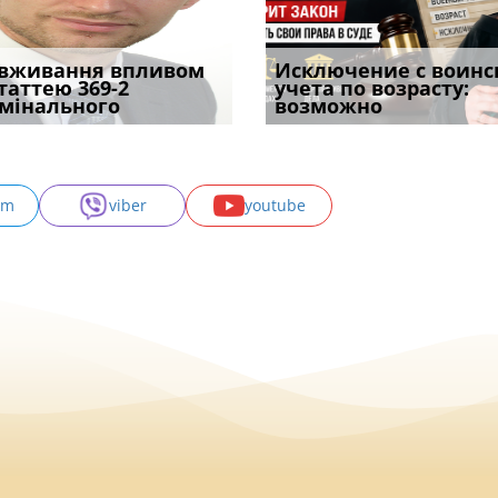
уд встановив для
вживання впливом
Особливості захисту у
Документи, на яких не
Переоформлення
Исключение с воинс
Восьмий ААС фак
одування шкоди
статтею 369-2
кримінальному
проставляється
відстрочки за іншою
учета по возрасту:
підтвердив, що 
с
мінального
провадженні: я
апостиль: пер
підставою: нов
возможно
може скас
am
viber
youtube