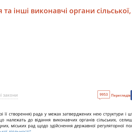
я та інші виконавчі органи сільської
9953
і закони
Переглядів
разі її створення) рада у межах затверджених нею структури і 
о належать до відання виконавчих органів сільських, селищни
щних, міських рад щодо здійснення державної регуляторної п
кої діяльності"
.