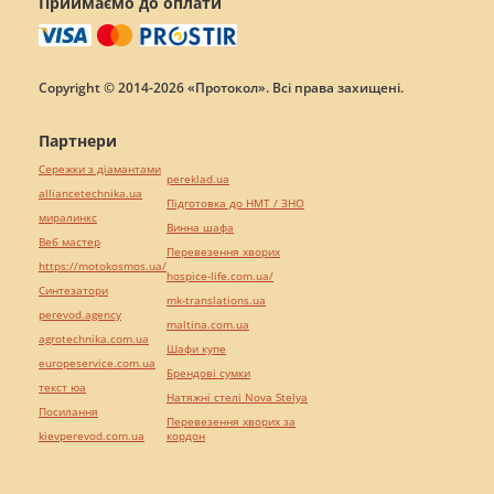
Приймаємо до оплати
Copyright © 2014-2026 «Протокол». Всі права захищені.
Партнери
Сережки з діамантами
pereklad.ua
alliancetechnika.ua
Підготовка до НМТ / ЗНО
миралинкс
Винна шафа
Веб мастер
Перевезення хворих
https://motokosmos.ua/
hospice-life.com.ua/
Синтезатори
mk-translations.ua
perevod.agency
maltina.com.ua
agrotechnika.com.ua
Шафи купе
europeservice.com.ua
Брендові сумки
текст юа
Натяжні стелі Nova Stelya
Посилання
Перевезення хворих за
kievperevod.com.ua
кордон