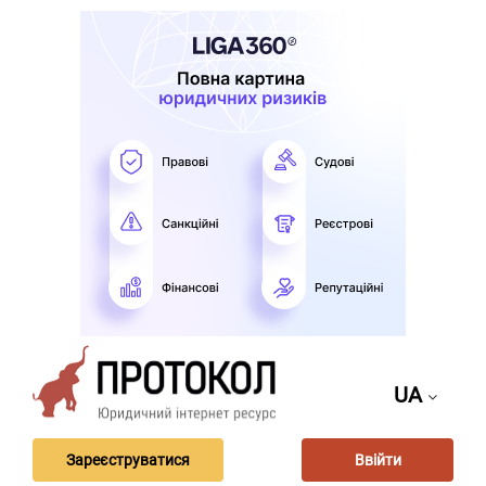
UA
Зареєструватися
Ввійти