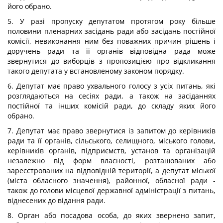
його обрано.
5. У разі пропуску депутатом протягом року більше
половини пленарних засідань ради або засідань постійної
комісії, невиконання ним без поважних причин рішень і
доручень ради та її органів відповідна рада може
звернутися до виборців з пропозицією про відкликання
такого депутата у встановленому законом порядку.
6. Депутат має право ухвального голосу з усіх питань, які
розглядаються на сесіях ради, а також на засіданнях
постійної та інших комісій ради, до складу яких його
обрано.
7. Депутат має право звернутися із запитом до керівників
ради та її органів, сільського, селищного, міського голови,
керівників органів, підприємств, установ та організацій
незалежно від форм власності, розташованих або
зареєстрованих на відповідній території, а депутат міської
(міста обласного значення), районної, обласної ради -
також до голови місцевої державної адміністрації з питань,
віднесених до відання ради.
8. Орган або посадова особа, до яких звернено запит,