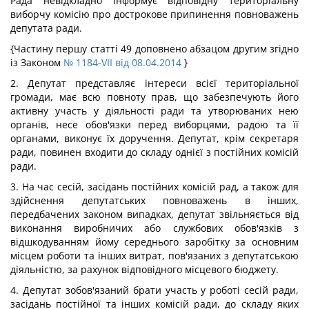
Рада невідкладно інформує відповідну територіальну
виборчу комісію про дострокове припинення повноважень
депутата ради.
{Частину першу статті 49 доповнено абзацом другим згідно
із Законом
№ 1184-VII від 08.04.2014
}
2. Депутат представляє інтереси всієї територіальної
громади, має всю повноту прав, що забезпечують його
активну участь у діяльності ради та утворюваних нею
органів, несе обов'язки перед виборцями, радою та її
органами, виконує їх доручення. Депутат, крім секретаря
ради, повинен входити до складу однієї з постійних комісій
ради.
3. На час сесій, засідань постійних комісій рад, а також для
здійснення депутатських повноважень в інших,
передбачених законом випадках, депутат звільняється від
виконання виробничих або службових обов'язків з
відшкодуванням йому середнього заробітку за основним
місцем роботи та інших витрат, пов'язаних з депутатською
діяльністю, за рахунок відповідного місцевого бюджету.
4. Депутат зобов'язаний брати участь у роботі сесій ради,
засідань постійної та інших комісій ради, до складу яких