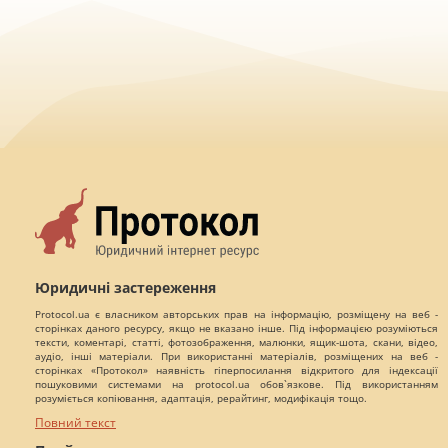
Юридичні застереження
Protocol.ua є власником авторських прав на інформацію, розміщену на веб -
сторінках даного ресурсу, якщо не вказано інше. Під інформацією розуміються
тексти, коментарі, статті, фотозображення, малюнки, ящик-шота, скани, відео,
аудіо, інші матеріали. При використанні матеріалів, розміщених на веб -
сторінках «Протокол» наявність гіперпосилання відкритого для індексації
пошуковими системами на protocol.ua обов`язкове. Під використанням
розуміється копіювання, адаптація, рерайтинг, модифікація тощо.
Повний текст