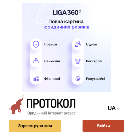
UA
Зареєструватися
Ввійти