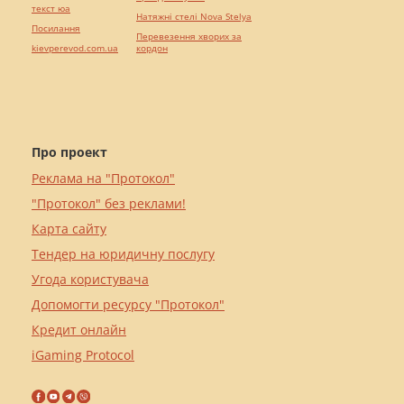
текст юа
Натяжні стелі Nova Stelya
Посилання
Перевезення хворих за
kievperevod.com.ua
кордон
Про проект
Реклама на "Протокол"
"Протокол" без реклами!
Карта сайту
Тендер на юридичну послугу
Угода користувача
Допомогти ресурсу "Протокол"
Кредит онлайн
iGaming Protocol