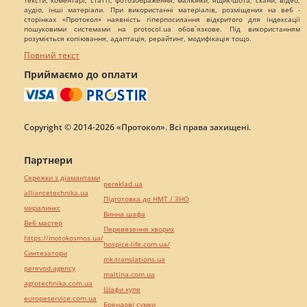
тексти, коментарі, статті, фотозображення, малюнки, ящик-шота, скани, відео,
аудіо, інші матеріали. При використанні матеріалів, розміщених на веб -
сторінках «Протокол» наявність гіперпосилання відкритого для індексації
пошуковими системами на protocol.ua обов`язкове. Під використанням
розуміється копіювання, адаптація, рерайтинг, модифікація тощо.
Повний текст
Приймаємо до оплати
Copyright © 2014-2026 «Протокол». Всі права захищені.
Партнери
Сережки з діамантами
pereklad.ua
alliancetechnika.ua
Підготовка до НМТ / ЗНО
миралинкс
Винна шафа
Веб мастер
Перевезення хворих
https://motokosmos.ua/
hospice-life.com.ua/
Синтезатори
mk-translations.ua
perevod.agency
maltina.com.ua
agrotechnika.com.ua
Шафи купе
europeservice.com.ua
Брендові сумки