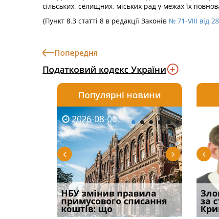
сільських, селищних, міських рад у межах їх повнов
{Пункт 8.3 статті 8 в редакції Законів
№ 71-VIII від 2
Попередня
Податковий кодекс України
Популярні новини
2026-08-06
2026-08-03
2026-
20
і
НБУ змінив правила
Водії можуть отримати
Якщо с
Зло
способом
примусового списання
компенсацію за
відшк
за 
вих
коштів: що
незаконні дії
наявні
Кри