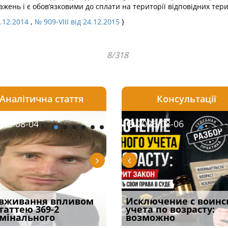
ажень і є обов’язковими до сплати на території відповідних тер
8.12.2014
,
№ 909-VIII від 24.12.2015
}
8/318
Аналітична стаття
Консультації
08-06
26-08-04
2026-08-05
2026-08-06
2026-08-04
2026-08-06
2026-07-30
уд встановив для
вживання впливом
Особливості захисту у
Документи, на яких не
Переоформлення
Исключение с воинс
Восьмий ААС фак
одування шкоди
статтею 369-2
кримінальному
проставляється
відстрочки за іншою
учета по возрасту:
підтвердив, що 
с
мінального
провадженні: я
апостиль: пер
підставою: нов
возможно
може скас