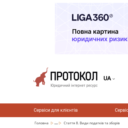
UA
Сервіси для клієнтів
Серві
...
Головна
Стаття 8. Види податків та зборів