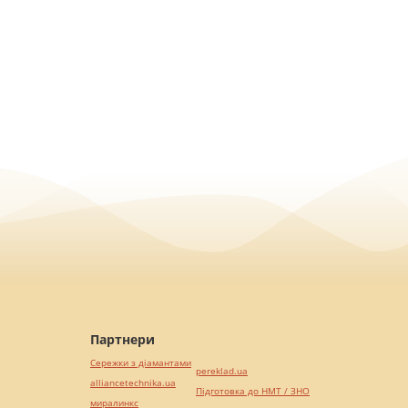
Партнери
Сережки з діамантами
pereklad.ua
alliancetechnika.ua
Підготовка до НМТ / ЗНО
миралинкс