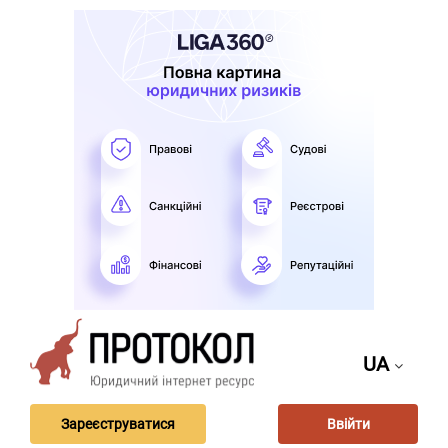
UA
Зареєструватися
Ввійти