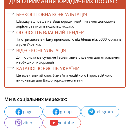
ДЛЯ ОТРИМАННЯ ЮРИДИЧНИХ ПОСЛУГ:
БЕЗКОШТОВНА КОНСУЛЬТАЦІЯ
Швидку відповідь на Ваш юридичний питання допоможе
зорієнтуватися в подальших діях.
ОГОЛОСІТЬ ВЛАСНИЙ ТЕНДЕР
Та отримаєте вигідну пропозицію від більш ніж 5000 юристів
з усієї України.
ВІДЕО-КОНСУЛЬТАЦІЯ
Для юриста це сучасне і ефективне рішення для отримання
необхідної інформації
КАТАЛОГ ЮРИСТІВ УКРАЇНИ
Це ефективний спосіб знайти надійного і професійного
виконавця для Вашої юридичної мети
Ми в соціальних мережах:
page
group
telegram
viber
youtube