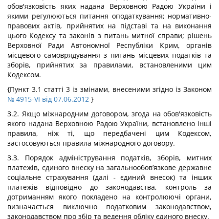
обов'язковість яких надана Верховною Радою України і
якими регулюються питання оподаткування; нормативно-
правових актів, прийнятих на підставі та на виконання
цього Кодексу та законів з питань митної справи; рішень
Верховної Ради Автономної Республіки Крим, органів
місцевого самоврядування з питань місцевих податків та
зборів, прийнятих за правилами, встановленими цим
Кодексом.
{Пункт 3.1 статті 3 із змінами, внесеними згідно із Законом
№ 4915-VI від 07.06.2012
}
3.2. Якщо міжнародним договором, згода на обов'язковість
якого надана Верховною Радою України, встановлено інші
правила, ніж ті, що передбачені цим Кодексом,
застосовуються правила міжнародного договору.
3.3. Порядок адміністрування податків, зборів, митних
платежів, єдиного внеску на загальнообов’язкове державне
соціальне страхування (далі - єдиний внесок) та інших
платежів відповідно до законодавства, контроль за
дотриманням якого покладено на контролюючі органи,
визначається виключно податковим законодавством,
законодавством про збір та ведення обліку єдиного внеску.